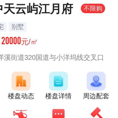
中天云屿江月府
不限购
宅
别墅
20000
价
元/㎡
洋溪街道320国道与小洋坞线交叉口
楼盘动态
楼盘详情
周边配套