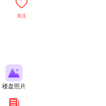
关注
楼盘照片