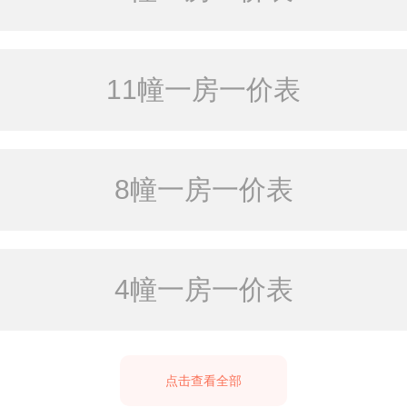
11幢一房一价表
8幢一房一价表
4幢一房一价表
点击查看全部