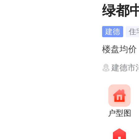
绿都
建德
住
楼盘均
建德市
户型图