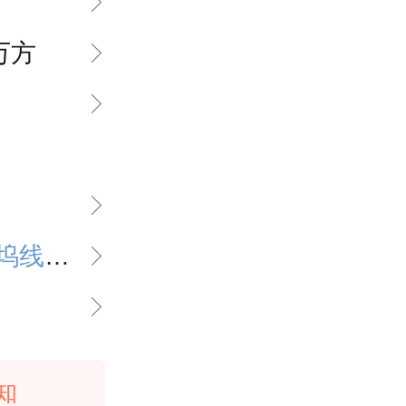
万方
交叉口
知