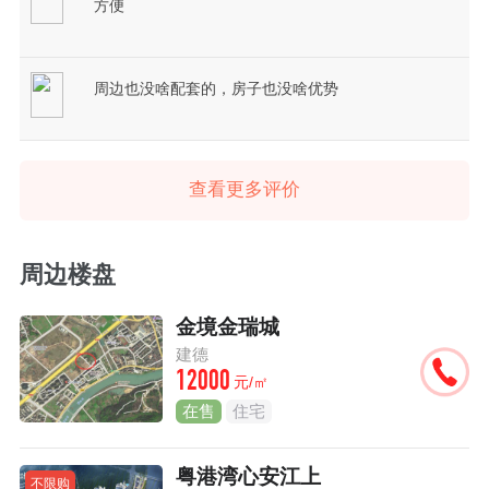
方便
周边也没啥配套的，房子也没啥优势
查看更多评价
周边楼盘
金境金瑞城
建德
12000
元/㎡
在售
住宅
粤港湾心安江上
不限购