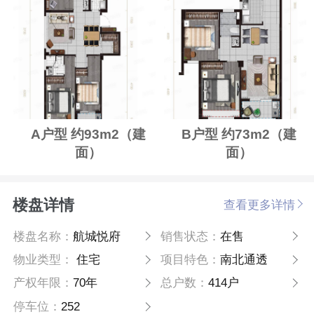
A户型 约93m2（建
B户型 约73m2（建
面）
面）
楼盘详情
查看更多详情
楼盘名称：
航城悦府
销售状态：
在售
物业类型：
住宅
项目特色：
南北通透
产权年限：
70年
总户数：
414户
停车位：
252