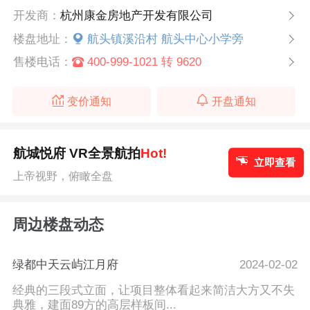
开发商：
杭州康金房地产开发有限公司
楼盘地址：
航头镇溪沿村 航头中心小学旁
售楼电话：
400-999-1021 转 9620
变价通知
开盘通知
航城悦府 VR全景航拍
Hot!
立即查看
上帝视野，俯瞰全盘
周边楼盘动态
绿都中天云屿江月府
2024-02-02
经典的三段式立面，让项目整体看起来简洁大方又不失
典雅，建面89方的高层样板间...