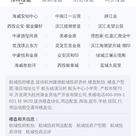
海威安铂中心
中南江一云境
静江会
西投众安·紫金蘭轩
滨江揽潮誉道
滨汇名望云筑
中家德玺尚座
美睿金座
理想家·红嘉汇商业中
心
世茂璞云东方
灵龙艺音金座
滨江海潮望月城·潮印
中豪悦和金座
众安滨和印
绿城江澜云境阁
海威叁拾浔
西投银泰城
蓝城久宸里
航城悦府楼盘,提供杭州建德航城悦府房价,楼盘航拍 ,楼盘户型
图,项目地址位于:航头镇溪沿村 航头中心小学旁 ,产权年限70
年,开发商为杭州康金房地产开发有限公司,售楼电话400-999-1
021 转 9620,提供楼盘绿化,周边配套,商场,超市,学校,医院,行,
周边地图交通等楼盘信。
楼盘相关信息：
航城悦府航拍
航城悦府周边配套
航城悦府户型图
航城悦
府详情
航城悦府点评