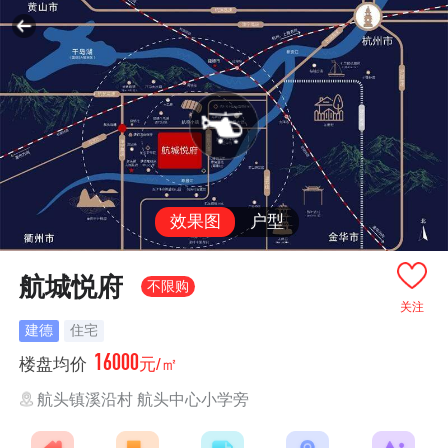
效果图
户型
航城悦府
不限购
关注
建德
住宅
16000
楼盘均价
元/㎡
航头镇溪沿村 航头中心小学旁