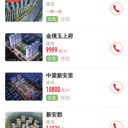
建德
一房一价
在售
住宅
金境玉上府
建德
9999
元/㎡
在售
住宅
中梁新安里
建德
10800
元/㎡
在售
住宅
新安郡
建德