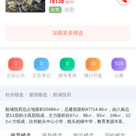
16136
元/㎡
在售
住宅
加载更多楼盘
0
0
0
36
516
正在公示
正在登记
摇号查询
预计开盘
公寓
杭州楼盘
建德楼盘
航城悦府
航城悦府总占地面积20484㎡，总建筑面积47714.86㎡，由八栋总
层11层的小高层组成，主力面积在67㎡、86㎡、93㎡、106㎡、12
2㎡方组成，比邻航头中心小学，航头初级中学，教育资源丰富。
推荐楼盘
最新楼盘
附近楼盘
同价楼盘