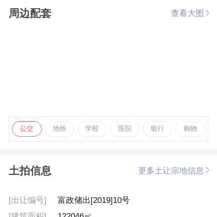
周边配套
查看大图
公交
地铁
学校
医院
银行
购物
土拍信息
更多土让宗地信息
[出让编号]
富政储出[2019]10号
[建筑面积]
122046㎡