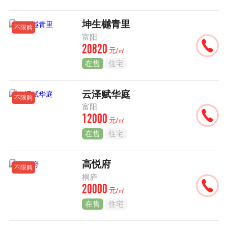
坤生樾青里
不限购
富阳
20820
元/㎡
在售
住宅
云泽赋华庭
不限购
富阳
12000
元/㎡
在售
住宅
高悦府
不限购
桐庐
20000
元/㎡
在售
住宅