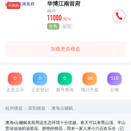
华博江南首府
不限购
桐庐
11000
元/㎡
在售
住宅
加载更多楼盘
0
0
0
36
516
正在公示
正在登记
摇号查询
预计开盘
公寓
杭州楼盘
富阳楼盘
澳海云樾赋
澳海▪云樾赋名苑周边生态环境十分优越。春天可以来黑山顶、半山
赏绿油油的油菜花、娇艳的桃花，周末一家人来小六石欢乐谷（已