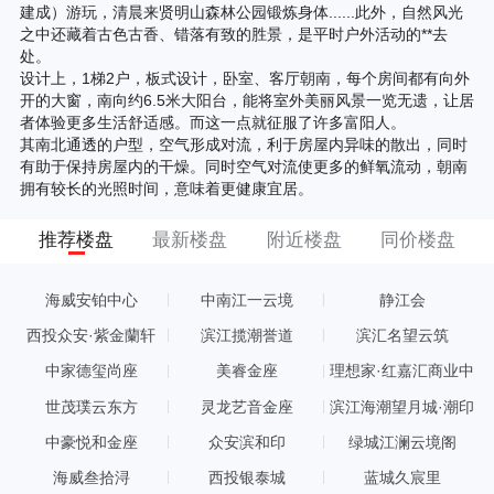
建成）游玩，清晨来贤明山森林公园锻炼身体......此外，自然风光
之中还藏着古色古香、错落有致的胜景，是平时户外活动的**去
处。
设计上，1梯2户，板式设计，卧室、客厅朝南，每个房间都有向外
开的大窗，南向约6.5米大阳台，能将室外美丽风景一览无遗，让居
者体验更多生活舒适感。而这一点就征服了许多富阳人。
其南北通透的户型，空气形成对流，利于房屋内异味的散出，同时
有助于保持房屋内的干燥。同时空气对流使更多的鲜氧流动，朝南
拥有较长的光照时间，意味着更健康宜居。
推荐楼盘
最新楼盘
附近楼盘
同价楼盘
海威安铂中心
中南江一云境
静江会
西投众安·紫金蘭轩
滨江揽潮誉道
滨汇名望云筑
中家德玺尚座
美睿金座
理想家·红嘉汇商业中
心
世茂璞云东方
灵龙艺音金座
滨江海潮望月城·潮印
中豪悦和金座
众安滨和印
绿城江澜云境阁
海威叁拾浔
西投银泰城
蓝城久宸里