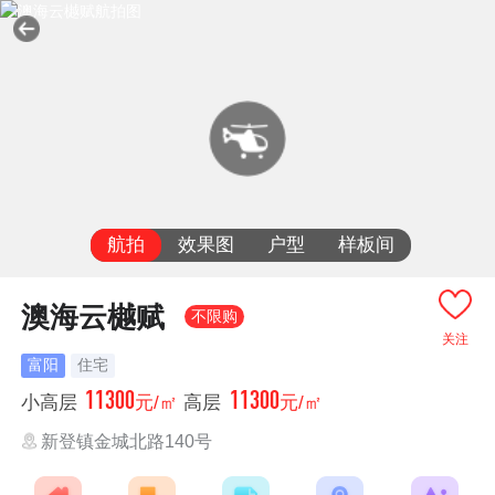
航拍
效果图
户型
样板间
澳海云樾赋
不限购
关注
富阳
住宅
11300
11300
小高层
元/㎡
高层
元/㎡
新登镇金城北路140号