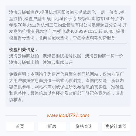
澳海云樾赋楼盘,提供杭州富阳澳海云樾赋房价/一房一价表 ,楼
盘航拍 ,楼盘户型图,项目地址位于:新登镇金城北路140号,产权
年限70年,物业为杭州三江物业管理有限公司澳海澜庭分公司,开
发商为杭州澳澜房地产,售楼电话400-999-1021 转 9645, 提供
楼盘摇号查询，意向登记表查询，中签率查询等免费服务
楼盘相关信息：
澳海云樾赋航拍
澳海云樾赋摇号数据
澳海云樾赋一房一价
澳海云樾赋土拍
澳海云樾赋点评
免责声明：本网站作为房产信息聚合类导航网站，仅为方便广
大用户掌握信息而提供一站式无偿浏览、查阅的功能，所载内
容仅供参考，网站不声明或保证所发布信息的真实性，准确性
和完整性，最终信息以售楼处及政府部门登记备案为准，请谨
慎核查。
www.kan3721.com
首页
新房
资格查询
房贷计算器