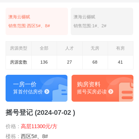
澳海云樾赋
澳海云樾赋
销售范围:西区5#、8#
销售范围:1#、2#
房源类型
全部
人才
无房
有房
房源套数
136
27
68
41
一房一价
购房资料
算首付估房价
摇号买房必读
摇号登记 (2024-07-02 )
价格 :
高层11300元/方
楼栋 :
西区5#、8#