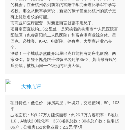
的机会，在全杭州名列前茅的富阳中学完全堪比学军中学等
名校。那么从概率学来说，新登的孩子甚至比杭州的孩子更
有上优质名校的可能。
而商业和医疗配套，对新登而言就更不用愁了。
项目南面直线约1.5公里处，是紧挨着的杭州市***人民医院富
阳院区（也称富阳第二人民医院）和富春港商业综合体。星
巴克、必胜客、KFC、电影院、健身房、大型商超业态齐
全。
没错！一个城镇居然能开出星巴克且能拥有两座电影院、两
家KFC。新登不愧是跟千强镇里名列第35位、萧山最有钱的
瓜沥镇，被视为同一个级别的经济大镇。
大神点评
项目特色：低总价，洋房高层，环境好，交通便利，80、103
平
占地面积：约9.27万方建筑面积：约26.7万方容积率：B地块
1.6，A地块2.0绿化率：35%楼栋总数：30栋总户数：住宅15
86户，公租房152套物业费：2.2元/平/月