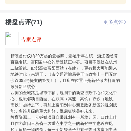
楼盘点评(71)
更多点评
专家点评
精装首付仅约29万起的云樾赋，选址千年古镇、浙江省经济
百强名镇、富阳副中心的新登镇正中芯。项目不仅处在杭州
二绕沿线、毗邻高铁富阳西站（在建），更有极大可能迎来
地铁时代（来源于：《市交通运输局关于市政协十一届五次
会议393号提案的答复》），且所在位置正是新登倾力打造的
政务新区核心。
西侧的金城路是城市中轴，规划中的新登行政中心和文化中
心，也毗邻项目西面。在双高（高速、高铁）双铁（地铁、
高铁）加持之下，再加上富阳副中心新登政务新区的规划赋
能，多维升级的重大利好，擎启板块美好未来。
教育资源上，云樾赋项目自带规划有一所幼儿园。口碑上佳
且作为富阳三所省一级重点中学之一的新登中学也近在咫
尺；值得一提的是，每一个新登学子都有平等可考富阳中学