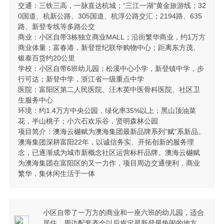
交通：三铁三高，一脉直达杭城；“三江一湖”黄金旅游线；32
0国道、杭新公路、305国道、杭淳公路交汇；2194路、635
路、新登专线等多路公交
商业：小区自带3栋独立商业MALL；沿街繁华商业，约1万方
商业体量；富春港，新登世纪联华购物中心；距离东方茂、
银泰百货约20公里
学校：小区自带6班幼儿园；松溪中心小学，新登镇中学，步
行可达；新登中学，浙江省一级重点中学
医院：富阳区第二人民医院、汪木英中医骨科医院、社区卫
生服务中心
环境：约1.4万方中央公园，绿化率35%以上；黑山顶油菜
花，半山桃子；小六石欢乐谷，贤明森林公园
项目简介：澳海云樾赋为澳海集团最新品牌系列“赋”系新品。
澳海集团深耕富阳22年，以诚信务实、开拓创新的服务理
念，已逐渐成为城市新概念社区运营标杆品牌。澳海云樾赋
为澳海集团在富阳区的又一力作，项目周边交通便利，商业
繁华，集休闲生活于一体
小区自带了一万方的商业和一座六班的幼儿园，适合
居住，周边配套齐全以后肯定是新登最热闹的地方