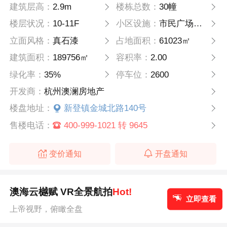
建筑层高：
2.9m
楼栋总数：
30幢
楼层状况：
10-11F
小区设施：
市民广场，幼儿园，社区服务中心
立面风格：
真石漆
占地面积：
61023㎡
建筑面积：
189756㎡
容积率：
2.00
绿化率：
35%
停车位：
2600
开发商：
杭州澳澜房地产
楼盘地址：
新登镇金城北路140号
售楼电话：
400-999-1021 转 9645
变价通知
开盘通知
澳海云樾赋 VR全景航拍
Hot!
立即查看
上帝视野，俯瞰全盘