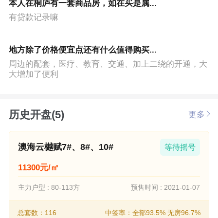
本人在桐庐有一套商品房，如在买是属...
有贷款记录嘛
地方除了价格便宜点还有什么值得购买...
周边的配套，医疗、教育、交通、加上二绕的开通，大
大增加了便利
历史开盘(5)
更多
澳海云樾赋7#、8#、10#
等待摇号
11300元/㎡
主力户型 : 80-113方
预售时间 : 2021-01-07
总套数：116
中签率：全部93.5% 无房96.7%