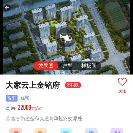
效果图
户型
样板间
大家云上金铭府
不限购
关注
富阳
住宅
22000
高层
元/㎡
富春街道金秋大道与华虹路交界处