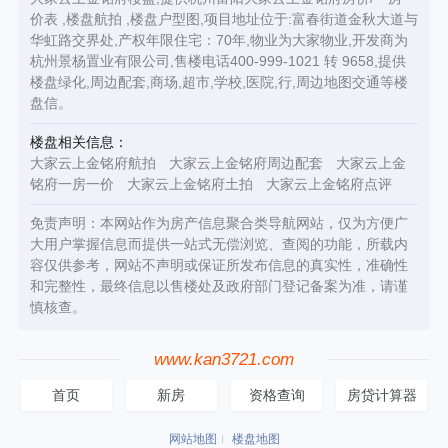
价表 ,楼盘航拍 ,楼盘户型图,项目地址位于:富春街道金秋大道与
华虹路交界处,产权年限住宅：70年,物业为大家物业,开发商为
杭州景杨置业有限公司,售楼电话400-999-1021 转 9658,提供
楼盘绿化,周边配套,商场,超市,学校,医院,行,周边地图交通等楼
盘信。
楼盘相关信息：
大家云上金铭府航拍
大家云上金铭府周边配套
大家云上金
铭府一房一价
大家云上金铭府土拍
大家云上金铭府点评
免责声明：本网站作为房产信息聚合类导航网站，仅为方便广
大用户掌握信息而提供一站式无偿浏览、查阅的功能，所载内
容仅供参考，网站不声明或保证所发布信息的真实性，准确性
和完整性，最终信息以售楼处及政府部门登记备案为准，请谨
慎核查。
www.kan3721.com
首页
新房
资格查询
房贷计算器
网站地图
楼盘地图