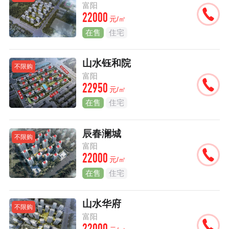
富阳
22000
元/㎡
在售
住宅
山水钰和院
不限购
富阳
22950
元/㎡
在售
住宅
辰春澜城
不限购
富阳
22000
元/㎡
在售
住宅
山水华府
不限购
富阳