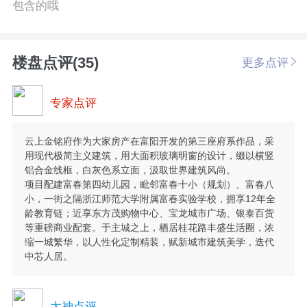
包含的哦
楼盘点评(35)
更多点评
专家点评
云上金铭府作为大家房产在富阳开发的第三座府系作品，采
用现代极简主义建筑，用大面积玻璃明窗的设计，缀以横竖
铝合金线框，白灰色系立面，汲取世界建筑风尚。
项目配建富春第四幼儿园，毗邻富春十小（规划）、富春八
小，一街之隔浙江师范大学附属富春实验学校，拥享12年全
龄教育链；近享东方茂购物中心、宝龙城市广场、银泰百货
等重磅商业配套。于主城之上，栖居桂花路丰盛生活圈，浓
缩一城繁华，以人性化定制精装，赋新城市建筑美学，迭代
中芯人居。
大神点评