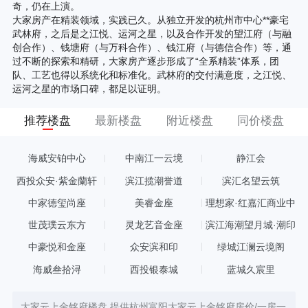
奇，仍在上演。
大家房产在精装领域，实践已久。从独立开发的杭州市中心**豪宅
武林府，之后是之江悦、运河之星，以及合作开发的望江府（与融
创合作）、钱塘府（与万科合作）、钱江府（与德信合作）等，通
过不断的探索和精研，大家房产逐步形成了“全系精装”体系，团
队、工艺也得以系统化和标准化。武林府的交付满意度，之江悦、
运河之星的市场口碑，都足以证明。
推荐楼盘
最新楼盘
附近楼盘
同价楼盘
海威安铂中心
中南江一云境
静江会
西投众安·紫金蘭轩
滨江揽潮誉道
滨汇名望云筑
中家德玺尚座
美睿金座
理想家·红嘉汇商业中
心
世茂璞云东方
灵龙艺音金座
滨江海潮望月城·潮印
中豪悦和金座
众安滨和印
绿城江澜云境阁
海威叁拾浔
西投银泰城
蓝城久宸里
大家云上金铭府楼盘,提供杭州富阳大家云上金铭府房价/一房一