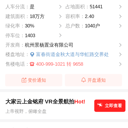
人车分流：
是
占地面积：
51441
建筑面积：
18万方
容积率：
2.40
绿化率：
30%
总户数：
1040户
停车位：
1403
开发商：
杭州景杨置业有限公司
楼盘地址：
富春街道金秋大道与华虹路交界处
售楼电话：
400-999-1021 转 9658
变价通知
开盘通知
大家云上金铭府 VR全景航拍
Hot!
立即查看
上帝视野，俯瞰全盘