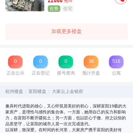
22000
元/㎡
在售
住宅
加载更多楼盘
0
0
0
36
516
正在公示
正在登记
摇号查询
预计开盘
公寓
杭州楼盘
富阳楼盘
大家云上金铭府
兼具时代进取的雄心，又心怀筑居美好的初心，深耕富阳19载的大
家房产，是理性与感性的集合体。一方面，她用自己的实力和影响
力，在富阳不断开疆拓土；另一方面，也以匠心于微、持之以恒的
品质坚守，让富阳的城市人居一次次完成迭代。
以深耕，致深爱。在时间的长河里，大家房产携手富阳的美好传