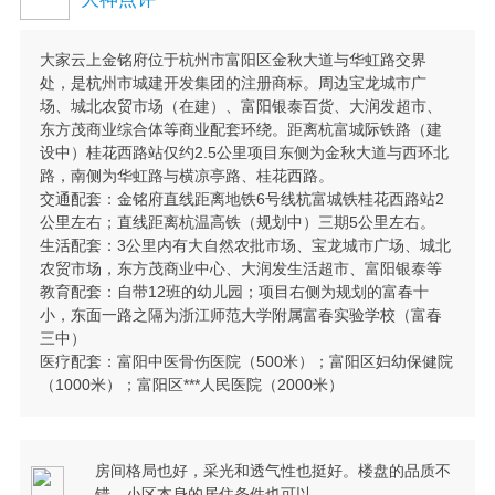
大家云上金铭府位于杭州市富阳区金秋大道与华虹路交界
处，是杭州市城建开发集团的注册商标。周边宝龙城市广
场、城北农贸市场（在建）、富阳银泰百货、大润发超市、
东方茂商业综合体等商业配套环绕。距离杭富城际铁路（建
设中）桂花西路站仅约2.5公里项目东侧为金秋大道与西环北
路，南侧为华虹路与横凉亭路、桂花西路。
交通配套：金铭府直线距离地铁6号线杭富城铁桂花西路站2
公里左右；直线距离杭温高铁（规划中）三期5公里左右。
生活配套：3公里内有大自然农批市场、宝龙城市广场、城北
农贸市场，东方茂商业中心、大润发生活超市、富阳银泰等
教育配套：自带12班的幼儿园；项目右侧为规划的富春十
小，东面一路之隔为浙江师范大学附属富春实验学校（富春
三中）
医疗配套：富阳中医骨伤医院（500米）；富阳区妇幼保健院
（1000米）；富阳区***人民医院（2000米）
房间格局也好，采光和透气性也挺好。楼盘的品质不
错，小区本身的居住条件也可以。