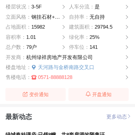
楼层状况：
3-5F
人车分流：
是
立面风格：
钢挂石材+真石漆
自持率：
无自持
占地面积：
15982
建筑面积：
29794.5
容积率：
1.01
绿化率：
25%
总户数：
79户
停车位：
141
开发商：
杭州绿祥房地产开发有限公司
楼盘地址：
天河路与金桥南路交叉口
售楼电话：
0571-88888128
变价通知
开盘通知
最新动态
更多动态
绿城春桂璟庐:已领8幢，共8套房源的预售证