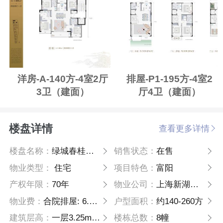
洋房-A-140方-4室2厅
排屋-P1-195方-4室2
3卫（建面）
厅4卫（建面）
楼盘详情
查看更多详情
楼盘名称：
绿城春桂璟庐
销售状态：
在售
物业类型：
住宅
项目特色：
富阳
产权年限：
70年
物业公司：
上海新湖绿城物业服务有限公司
物业费：
合院排屋: 6.6元/月/方、洋房: 3.8元/ 月/方
户型面积：
约140-260方
建筑层高：
一层3.25m, 二层3m,三层2.9m
楼栋总数：
8幢