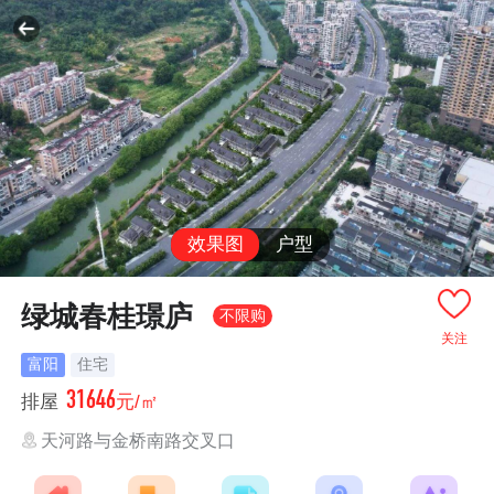
效果图
户型
绿城春桂璟庐
不限购
关注
富阳
住宅
31646
排屋
元/㎡
天河路与金桥南路交叉口