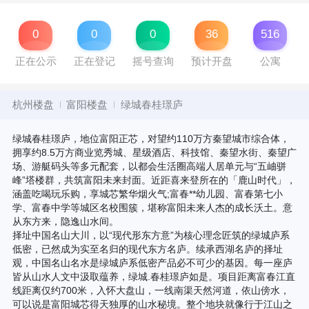
0
0
0
36
516
正在公示
正在登记
摇号查询
预计开盘
公寓
杭州楼盘
富阳楼盘
绿城春桂璟庐
绿城春桂璟庐，地位富阳正芯，对望约110万方秦望城市综合体，
拥享约8.5万方商业览秀城、星级酒店、科技馆、秦望水街、秦望广
场、游艇码头等多元配套，以都会生活圈高端人居单元与“五岫骈
峰”塔楼群，共筑富阳未来封面。近距喜来登所在的「鹿山时代」，
涵盖吃喝玩乐购，享城芯繁华烟火气;富春**幼儿园、富春第七小
学、富春中学等城区名校围簇，堪称富阳未来人杰的成长沃土。意
从东方来，隐逸山水间。
择址中国名山大川，以“现代形东方意”为核心理念匠筑的绿城庐系
低密，已然成为实至名归的现代东方名庐。续承西湖名庐的择址
观，中国名山名水是绿城庐系低密产品必不可少的基因。每一座庐
皆从山水人文中汲取蕴养，绿城.春桂璟庐如是。项目距离富春江直
线距离仅约700米，入怀大盘山，一线南渠天然河道，依山傍水，
可以说是富阳城芯得天独厚的山水秘境。整个地块就像行于江山之