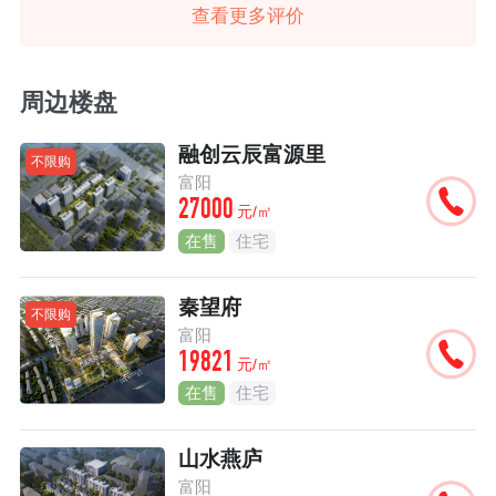
查看更多评价
周边楼盘
融创云辰富源里
不限购
富阳
27000
元/㎡
在售
住宅
秦望府
不限购
富阳
19821
元/㎡
在售
住宅
山水燕庐
富阳