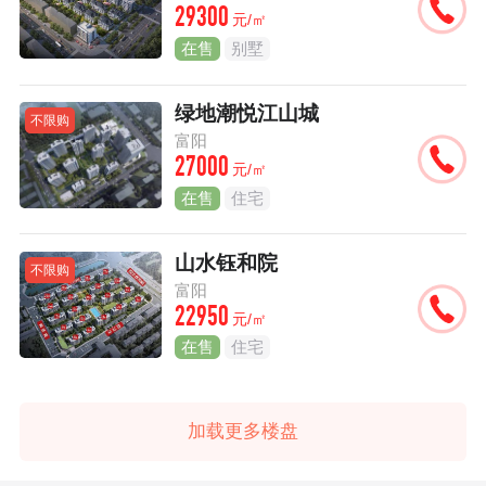
29300
元/㎡
在售
别墅
绿地潮悦江山城
不限购
富阳
27000
元/㎡
在售
住宅
山水钰和院
不限购
富阳
22950
元/㎡
在售
住宅
加载更多楼盘