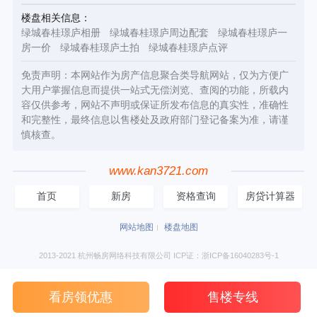
楼盘相关信息：
绿城春桂璟庐相册
绿城春桂璟庐周边配套
绿城春桂璟庐一
房一价
绿城春桂璟庐土拍
绿城春桂璟庐点评
免责声明：本网站作为房产信息聚合类导航网站，仅为方便广
大用户掌握信息而提供一站式无偿浏览、查阅的功能，所载内
容仅供参考，网站不声明或保证所发布信息的真实性，准确性
和完整性，最终信息以售楼处及政府部门登记备案为准，请谨
慎核查。
www.kan3721.com
首页
新房
资格查询
房贷计算器
网站地图
楼盘地图
2013-2021 杭州畅房网络科技有限公司 ICP证：浙ICP备16040283号-1
看房领优惠
售楼专线