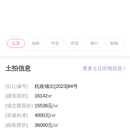
公交
地铁
学校
医院
银行
购物
土拍信息
更多土让宗地信息
[出让编号]
杭政储出[2023]84号
[建筑面积]
16142㎡
[成交楼面价]
15539元/㎡
[装修标准]
4000元/㎡
[精装限价]
36000元/㎡