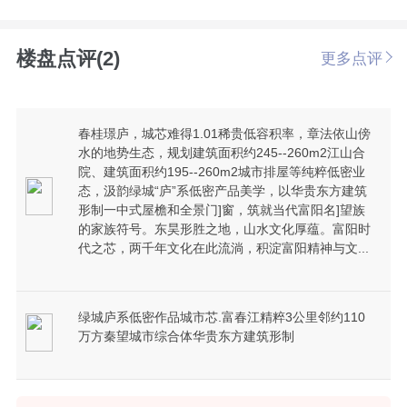
楼盘点评(2)
更多点评
春桂璟庐，城芯难得1.01稀贵低容积率，章法依山傍
水的地势生态，规划建筑面积约245--260m2江山合
院、建筑面积约195--260m2城市排屋等纯粹低密业
态，汲韵绿城“庐”系低密产品美学，以华贵东方建筑
形制一中式屋檐和全景门]窗，筑就当代富阳名]望族
的家族符号。东昊形胜之地，山水文化厚蕴。富阳时
代之芯，两千年文化在此流淌，积淀富阳精神与文...
绿城庐系低密作品城市芯.富春江精粹3公里邻约110
万方秦望城市综合体华贵东方建筑形制