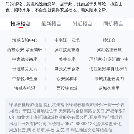
间的邮轮，意境雅逸而悠然。居于此，犹如居于头等舱，揽胜山
色，倾聆水乐，不自觉就觉得安居福地，顺风顺水之势。
推荐楼盘
最新楼盘
附近楼盘
同价楼盘
海威安铂中心
中南江一云境
静江会
西投众安·紫金蘭轩
滨江揽潮誉道
滨汇名望云筑
中家德玺尚座
美睿金座
理想家·红嘉汇商业中
心
世茂璞云东方
灵龙艺音金座
滨江海潮望月城·潮印
中豪悦和金座
众安滨和印
绿城江澜云境阁
海威叁拾浔
西投银泰城
蓝城久宸里
绿城春桂璟庐楼盘,提供杭州富阳绿城春桂璟庐房价/一房一价表
,楼盘户型图,项目地址位于:天河路与金桥南路交叉口,产权年限7
0年,物业为上海新湖绿城物业服务有限公司,开发商为杭州绿祥
房地产开发有限公司,售楼电话0571-88888128,提供楼盘绿化,
周边配套,商场,超市,学校,医院,行,周边地图交通等楼盘信。