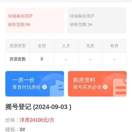
绿城春桂璟庐
绿城春桂璟庐
销售范围:8#
销售范围:3#
房源类型
全部
人才
无房
有房
房源套数
8
-
-
-
一房一价
购房资料
算首付估房价
摇号买房必读
摇号登记 (2024-09-03 )
价格 :
洋房24100元/方
楼栋 :
8#