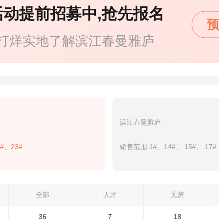
活动提前招募中,抢先报名
预
打烊实地了解滨江春曼雅庐
滨江春曼雅庐
#、23#
销售范围:1#、14#、 15#、 17#
全部
人才
无房
36
7
18