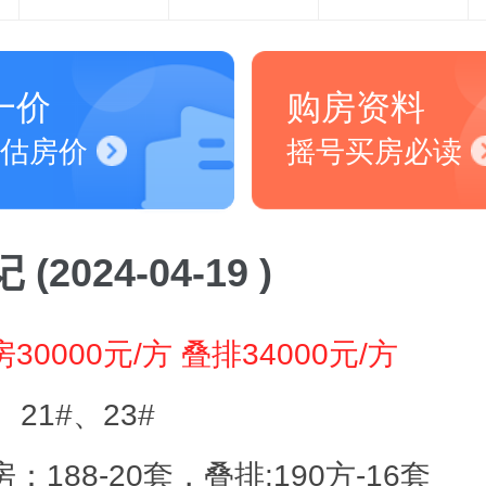
一价
购房资料
估房价
摇号买房必读
(2024-04-19 )
30000元/方 叠排34000元/方
、21#、23#
：188-20套，叠排:190方-16套