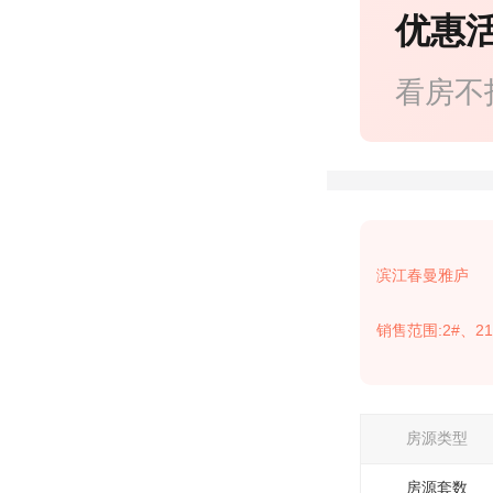
优惠
看房不
滨江春曼雅庐
销售范围:2#、21
房源类型
房源套数