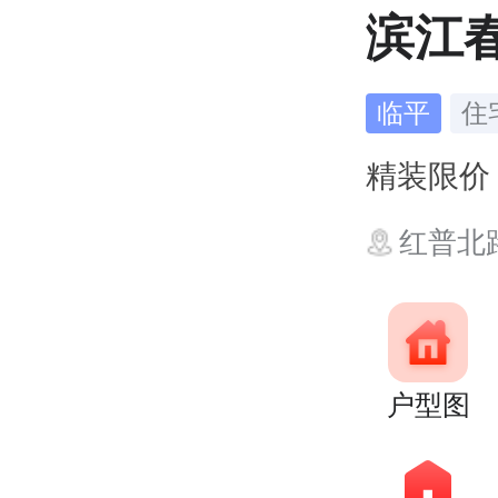
滨江
临平
住
精装限
红普北
户型图