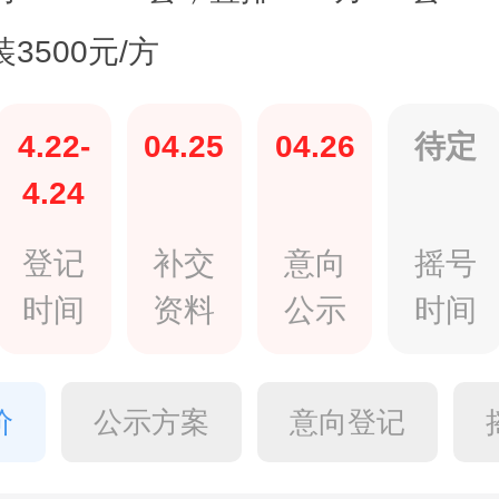
3500元/方
4.22-
04.25
04.26
待定
4.24
登记
补交
意向
摇号
时间
资料
公示
时间
价
公示方案
意向登记