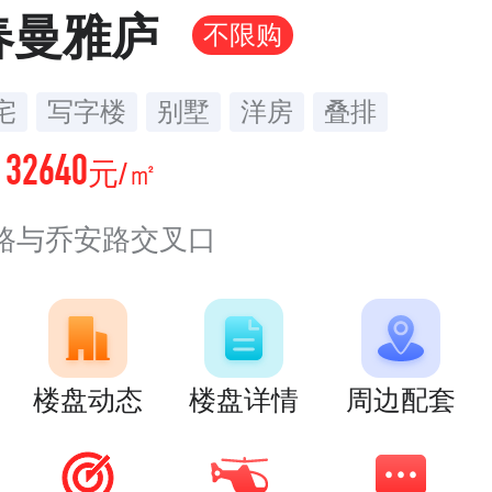
春曼雅庐
不限购
宅
写字楼
别墅
洋房
叠排
32640
价
元/㎡
路与乔安路交叉口
楼盘动态
楼盘详情
周边配套