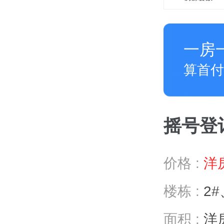
一房
算首付
摇号登记 
价格 :
洋房
楼栋 :
2#
面积 :
洋房