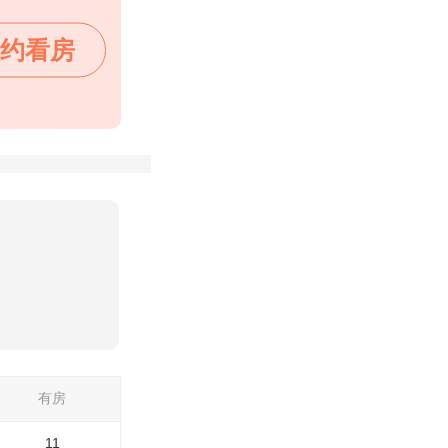
约看房
有房
11