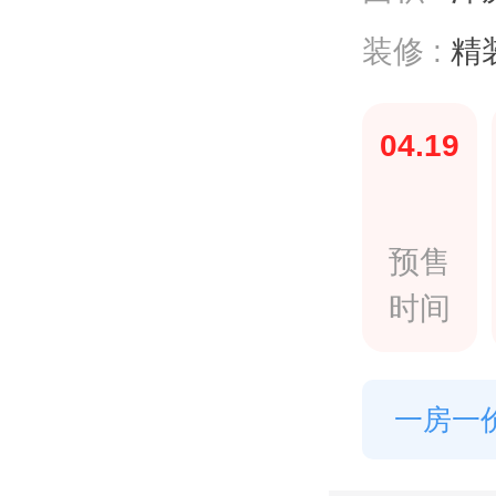
装修 :
精装
04.19
预售
时间
一房一