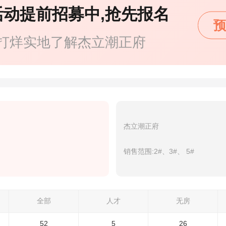
活动提前招募中,抢先报名
预
打烊实地了解杰立潮正府
杰立潮正府
销售范围:2#、3#、 5#
全部
人才
无房
52
5
26