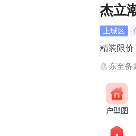
杰立
上城区
精装限
东至备
户型图