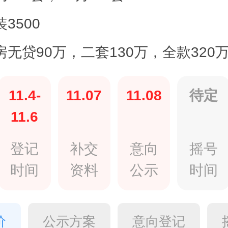
3500
房无贷90万，二套130万，全款320
11.4-
11.07
11.08
待定
11.6
登记
补交
意向
摇号
时间
资料
公示
时间
价
公示方案
意向登记