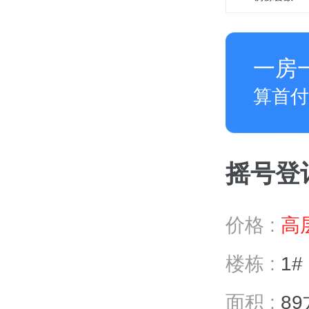
一房
算首付
摇号登记 
价格 :
高层
楼栋 :
1#
面积 :
89