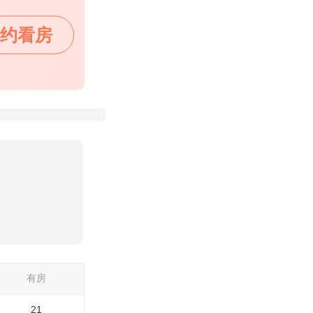
约看房
有房
21