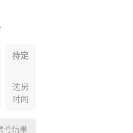
万
待定
选房
时间
摇号结果