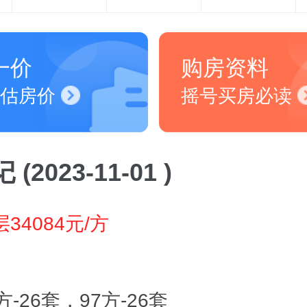
一价
购房资料
估房价
摇号买房必读
(2023-11-01 )
34084元/方
方-26套，97方-26套