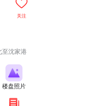
关注
北至沈家港
楼盘照片