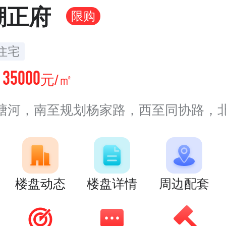
潮正府
限购
住宅
35000
价
元/㎡
塘河，南至规划杨家路，西至同协路，
楼盘动态
楼盘详情
周边配套