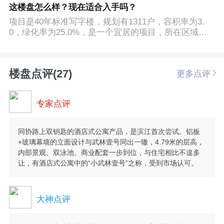
这楼盘怎么样？现在适合入手吗？
项目是40年标准写字楼，规划有1311户，容积率为3.
0，绿化率为25.0%，是一个宜居的项目，所在区域发
展空间也不错，值得购买。
楼盘点评(27)
更多点评
专家点评
同协路上双钥匙的酒店式公寓产品，是滨江首次尝试。铝板
+玻璃幕墙的立面设计与武林壹号同出一辙，4.79米的层高，
内部景观、双泳池、商业配套一步到位，与住宅相比不遑多
让，有酒店式公寓中的“小武林壹号”之称，受到市场认可。
大神点评