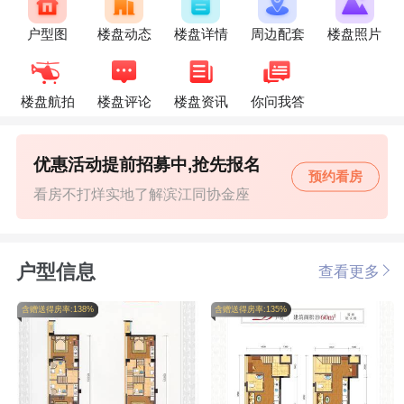
户型图
楼盘动态
楼盘详情
周边配套
楼盘照片
楼盘航拍
楼盘评论
楼盘资讯
你问我答
优惠活动提前招募中,抢先报名
预约看房
看房不打烊实地了解滨江同协金座
户型信息
查看更多
含赠送得房率:138%
含赠送得房率:135%