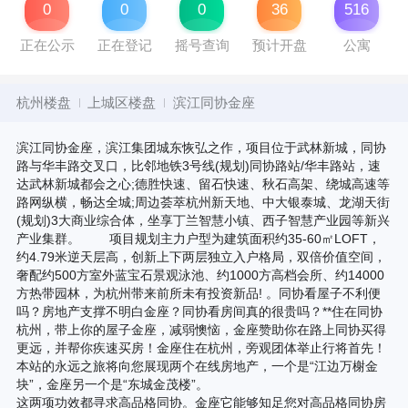
0
0
0
36
516
正在公示
正在登记
摇号查询
预计开盘
公寓
杭州楼盘
上城区楼盘
滨江同协金座
滨江同协金座，滨江集团城东恢弘之作，项目位于武林新城，同协
路与华丰路交叉口，比邻地铁3号线(规划)同协路站/华丰路站，速
达武林新城都会之心;德胜快速、留石快速、秋石高架、绕城高速等
路网纵横，畅达全城;周边荟萃杭州新天地、中大银泰城、龙湖天街
(规划)3大商业综合体，坐享丁兰智慧小镇、西子智慧产业园等新兴
产业集群。 项目规划主力户型为建筑面积约35-60㎡LOFT，
约4.79米逆天层高，创新上下两层独立入户格局，双倍价值空间，
奢配约500方室外蓝宝石景观泳池、约1000方高档会所、约14000
方热带园林，为杭州带来前所未有投资新品! 。同协看屋子不利便
吗？房地产支撑不明白金座？同协看房间真的很贵吗？**住在同协
杭州，带上你的屋子金座，减弱懊恼，金座赞助你在路上同协买得
更远，并帮你疾速买房！金座住在杭州，旁观团体举止行将首先！
本站的永远之旅将向您展现两个在线房地产，一个是“江边万榭金
块”，金座另一个是“东城金茂楼”。
这两项功效都寻求高品格同协。金座它能够知足您对高品格同协房