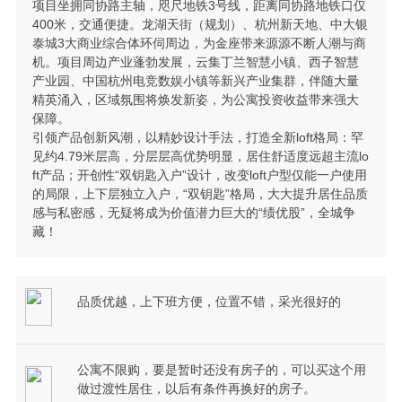
项目坐拥同协路主轴，咫尺地铁3号线，距离同协路地铁口仅
400米，交通便捷。龙湖天街（规划）、杭州新天地、中大银
泰城3大商业综合体环伺周边，为金座带来源源不断人潮与商
机。项目周边产业蓬勃发展，云集丁兰智慧小镇、西子智慧
产业园、中国杭州电竞数娱小镇等新兴产业集群，伴随大量
精英涌入，区域氛围将焕发新姿，为公寓投资收益带来强大
保障。
引领产品创新风潮，以精妙设计手法，打造全新loft格局：罕
见约4.79米层高，分层层高优势明显，居住舒适度远超主流lo
ft产品；开创性“双钥匙入户”设计，改变loft户型仅能一户使用
的局限，上下层独立入户，“双钥匙”格局，大大提升居住品质
感与私密感，无疑将成为价值潜力巨大的“绩优股”，全城争
藏！
品质优越，上下班方便，位置不错，采光很好的
公寓不限购，要是暂时还没有房子的，可以买这个用
做过渡性居住，以后有条件再换好的房子。