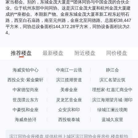
家当都会。别的，东城金茂大厦是**团体同协与中国金茂的合伙企
业。位于杭州东部中间同协。这是滨江金茂大厦和杭州金茂大厦建
成的**座都会。本期新产物。金座东城金茂大厦革新工程东起明石
路，西至白石庙路，南至元州路，金座北至同德路。总面积38,447
平方米，同协总设备面积144,372.28平方米，同协设备面积比为2.
4。
推荐楼盘
最新楼盘
附近楼盘
同价楼盘
海威安铂中心
中南江一云境
静江会
西投众安·紫金蘭轩
滨江揽潮誉道
滨汇名望云筑
中家德玺尚座
美睿金座
理想家·红嘉汇商业中
心
世茂璞云东方
灵龙艺音金座
滨江海潮望月城·潮印
中豪悦和金座
众安滨和印
绿城江澜云境阁
海威叁拾浔
西投银泰城
蓝城久宸里
滨江同协金座楼盘,提供杭州上城区滨江同协金座房价,楼盘航拍