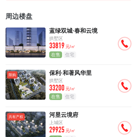
周边楼盘
蓝绿双城·春和云境
拱墅区
33819
元/㎡
在售
住宅
保利·和著风华里
限购
拱墅区
33200
元/㎡
在售
住宅
河昱云境府
共有产权
上城区
29925
元/㎡