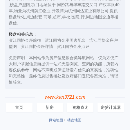
,楼盘户型图,项目地址位于:同协路与华丰路交叉口,产权年限40
年,物业为杭州滨江物业,开发商为杭州同达置业有限公司,提供
楼盘绿化,周边配套,商场,超市,学校,医院,行,周边地图交通等楼
盘信。
楼盘相关信息：
滨江同协金座航拍
滨江同协金座周边配套
滨江同协金座户
型图
滨江同协金座详情
滨江同协金座点评
免责声明：本网站作为房产信息聚合类导航网站，仅为方便广
大用户掌握信息而提供一站式无偿浏览、查阅的功能，所载内
容仅供参考，网站不声明或保证所发布信息的真实性，准确性
和完整性，最终信息以售楼处及政府部门登记备案为准，请谨
慎核查。
www.kan3721.com
首页
新房
资格查询
房贷计算器
网站地图
楼盘地图