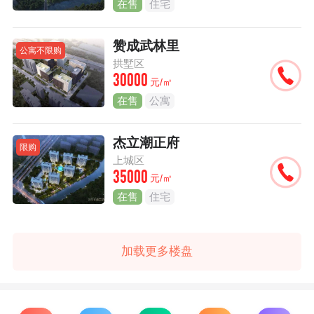
在售
住宅
赞成武林里
公寓不限购
拱墅区
30000
元/㎡
在售
公寓
杰立潮正府
限购
上城区
35000
元/㎡
在售
住宅
加载更多楼盘