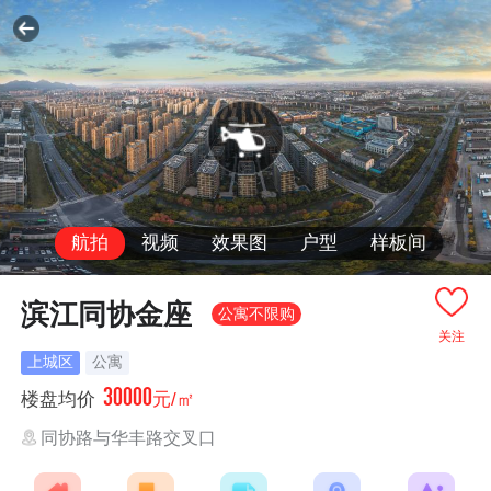
航拍
视频
效果图
户型
样板间
滨江同协金座
公寓不限购
关注
上城区
公寓
30000
楼盘均价
元/㎡
同协路与华丰路交叉口