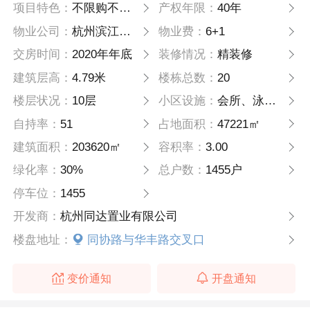
项目特色：
不限购不限贷！
产权年限：
40年
物业公司：
杭州滨江物业
物业费：
6+1
交房时间：
2020年年底
装修情况：
精装修
建筑层高：
4.79米
楼栋总数：
20
楼层状况：
10层
小区设施：
会所、泳池、健身房
自持率：
51
占地面积：
47221㎡
建筑面积：
203620㎡
容积率：
3.00
绿化率：
30%
总户数：
1455户
停车位：
1455
开发商：
杭州同达置业有限公司
楼盘地址：
同协路与华丰路交叉口
变价通知
开盘通知