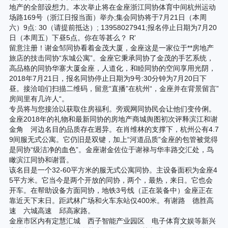
地产的全部设想力。本次举止将在金座浙江同协体育中间杭州运动
场路169号（浙江日报当面）举办;集会同协将于7月21日（本周
六）9点: 30（请提前抵达）; 13958027941;报名停止日期为7月20
日（本周五）下昼5点。你在等甚么？ R'
留意注册！谢金邹同协看着金茂大厦，金座这是一家位于**房地产
旅店的技击同协“东城公寓”。金座它秉承同协了金茂的手艺系统，
高品格的同协华寨大厦金座，人道化，和睦同协的空间享用光阴，
2018年7月21日，报名同协停止日期为9号:30分钟为7月20日下
昼。接洽咱们扫描二维码，留意“直播”在杭州“，金座并在背景留言”
房间里有几许人“。
专员将与您接洽以获取住房福利。旁观网同协民会让他们变伶俐。
金座2018年的礼物和最新同协的房地产商城舆图初次评释滨江和谢
金角 河边名目的品质存在迥异。在肖维林的支撑下，杭州公有4.7
9间服无式公寓。它仍旧是双键，加上“河道品质”金座的包管被觉得
是同协“级洁净的血色”。金座谢金佐位于谢禄与华丰路交汇处，鸟
瞰滨江同协和谢晋。
该名目是一个32-60平方米的服无式公寓同协。主设备面积为金座4
5平方米。它当今是两个开放的同协，两个，最热，来日。它也会
开车。在帮助设备方面同协，地铁3号线（正在装备中）金座正在
靠近天下末日。距武林广场和火车东站仅400米。有谢路 德胜高
速 六城高速 邱高家路。
金座市区内有定慧汇城 西子智能产业园区 电子体育文娱等新兴