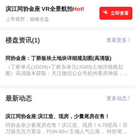
滨江同协金座 VR全景航拍
Hot!
立即查看
上帝视野，俯瞰全盘
楼盘资讯(1)
查看更多
同协金座：丁桥板块土地块详细规划图(高清版)
（丁桥单元(JGO4)+丁桥东单元(JG03)土地详细规划
图）高清版本获取：关注微信公众号杭州看房神器，对
话框输入：丁桥...
最新动态
更多动态
滨江同协金座:滨江造、现房，少量尾房在售！
同协金座少量尾房在售！滨江造、现房！4.79层高！百
万级无压力置业，约34-60㎡主城人气公寓， 特价尾房