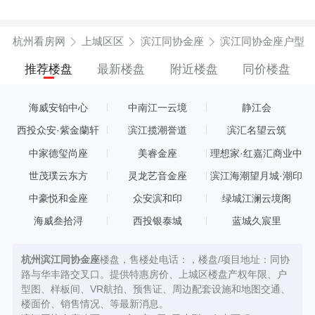
杭州看房网
上城区区
滨江同协金座
滨江同协金座户型
推荐楼盘
最新楼盘
附近楼盘
同价楼盘
海威安铂中心
中南江一云境
静江会
西投众安·紫金蘭轩
滨江揽潮誉道
滨汇名望云筑
中家德玺尚座
美睿金座
理想家·红嘉汇商业中
心
世茂璞云东方
灵龙艺音金座
滨江海潮望月城·潮印
中豪悦和金座
众安滨和印
绿城江澜云境阁
海威叁拾浔
西投银泰城
蓝城久宸里
杭州滨江同协金座
楼盘，售楼处电话：，楼盘/项目地址：同协
路与华丰路交叉口。提供特惠房价、上城区楼盘产权年限、户
型图、样板间、VR航拍、预售证、周边配套设施和地图交通、
楼面价、销售情况、等最新消息。