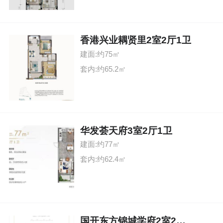
香港兴业耦贤里2室2厅1卫
建面:约75㎡
套内:约65.2㎡
华发荟天府3室2厅1卫
建面:约77㎡
套内:约62.4㎡
国开东方锦城学府2室2厅1卫