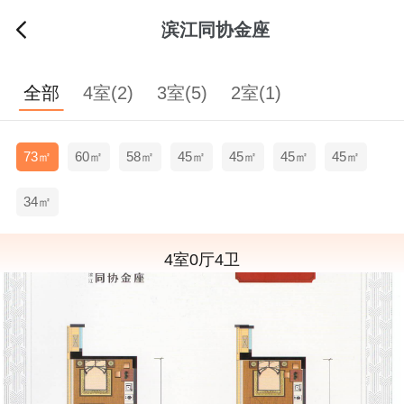
滨江同协金座
全部
4室(2)
3室(5)
2室(1)
73㎡
60㎡
58㎡
45㎡
45㎡
45㎡
45㎡
34㎡
4室0厅4卫