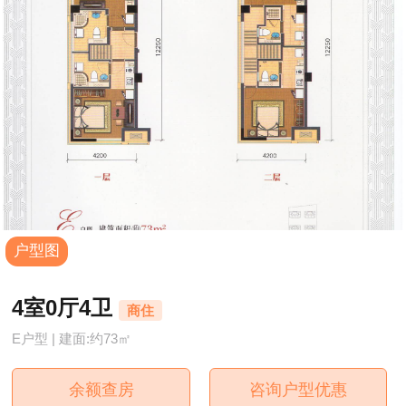
户型图
4室0厅4卫
商住
E户型 | 建面:约73㎡
余额查房
咨询户型优惠