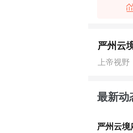
严州云境
上帝视野
最新动
严州云境府