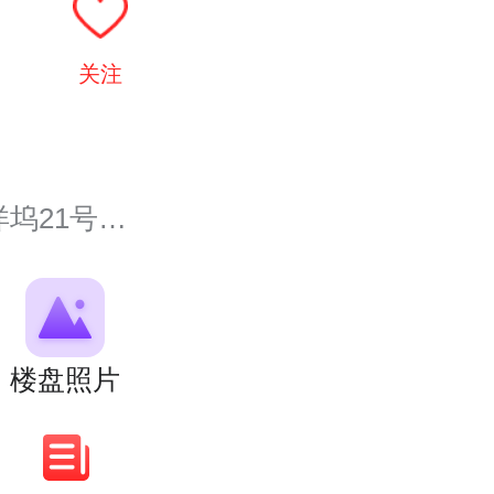
关注
1号地块）
楼盘照片