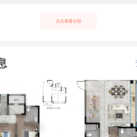
点击查看全部
息