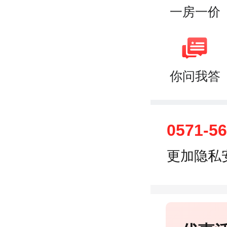
一房一价
你问我答
0571-5
更加隐私