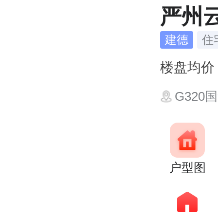
严州
建德
住
楼盘均
G320
户型图