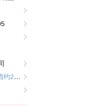
05
司
1号地块）