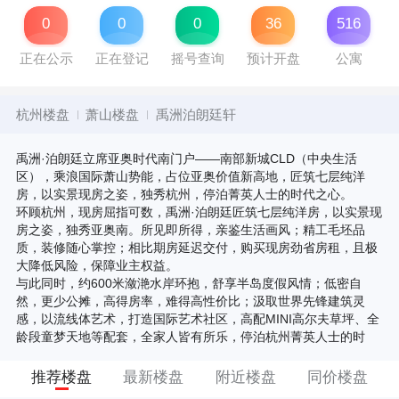
0
0
0
36
516
正在公示
正在登记
摇号查询
预计开盘
公寓
杭州楼盘
萧山楼盘
禹洲泊朗廷轩
禹洲·泊朗廷立席亚奥时代南门户——南部新城CLD（中央生活
区），乘浪国际萧山势能，占位亚奥价值新高地，匠筑七层纯洋
房，以实景现房之姿，独秀杭州，停泊菁英人士的时代之心。
环顾杭州，现房屈指可数，禹洲·泊朗廷匠筑七层纯洋房，以实景现
房之姿，独秀亚奥南。所见即所得，亲鉴生活画风；精工毛坯品
质，装修随心掌控；相比期房延迟交付，购买现房劲省房租，且极
大降低风险，保障业主权益。
与此同时，约600米潋滟水岸环抱，舒享半岛度假风情；低密自
然，更少公摊，高得房率，难得高性价比；汲取世界先锋建筑灵
感，以流线体艺术，打造国际艺术社区，高配MINI高尔夫草坪、全
龄段童梦天地等配套，全家人皆有所乐，停泊杭州菁英人士的时
推荐楼盘
最新楼盘
附近楼盘
同价楼盘