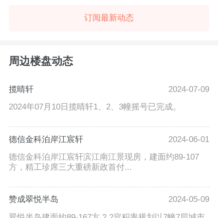
订阅最新动态
周边楼盘动态
揽晴轩
2024-07-09
2024年07月10日揽晴轩1、2、3幢摇号已完成。
德信金科泊岸江宸轩
2024-06-01
德信金科泊岸江宸轩滨江南江景现房，建面约89-107
方，精工珍席三大重磅新政首付...
赞成翠悦半岛
2024-05-09
翠悦半岛建面约89-167方,2.2容积率规划以7幢7层城市