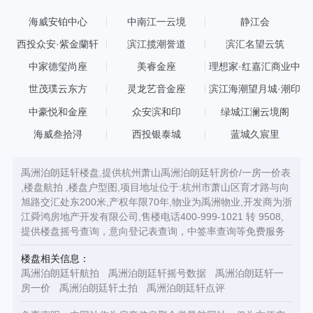
海威安铂中心
中南江一云境
静江会
西投众安·紫金蘭轩
滨江揽潮誉道
滨汇名望云筑
中家德玺尚座
美睿金座
理想家·红嘉汇商业中
心
世茂璞云东方
灵龙艺音金座
滨江海潮望月城·潮印
中豪悦和金座
众安滨和印
绿城江澜云境阁
海威叁拾浔
西投银泰城
蓝城久宸里
禹洲泊朗廷轩楼盘,提供杭州萧山禹洲泊朗廷轩房价/一房一价表
,楼盘航拍 ,楼盘户型图,项目地址位于:杭州市萧山区育才路与向
旭路交汇处东200米,产权年限70年,物业为禹洲物业,开发商为浙
江舜鸿房地产开发有限公司,售楼电话400-999-1021 转 9508,
提供楼盘摇号查询，意向登记表查询，中签率查询等免费服务
楼盘相关信息：
禹洲泊朗廷轩航拍
禹洲泊朗廷轩摇号数据
禹洲泊朗廷轩一
房一价
禹洲泊朗廷轩土拍
禹洲泊朗廷轩点评