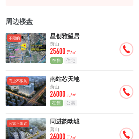
周边楼盘
星创雅望居
不限购
萧山
25600
元/㎡
在售
住宅
南站芯天地
商业不限购
萧山
26000
元/㎡
在售
公寓
同进韵动城
公寓不限购
萧山
26000
元/㎡