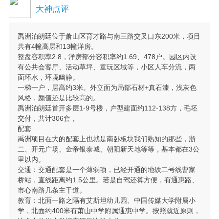
大神点评
禹洲泊朗廷位于萧山区育才路与南三路交叉口东200米，项目
共有4幢高层和13幢洋房。
整盘容积率2.8，洋房部分容积率约1.69、478户。园区内设
有公共会客厅、活动草坪、童玩区域等，小区人车分流，两
面环水，环境幽静。
一梯一户，层高约3米。外立面为局部石材+真石漆，浅灰色
风格，颜值还是比较高的。
禹洲泊朗廷首开多层1-9号楼，户型建面约112-138方，毛坯
交付，共计306套，
配套
禹洲项目在大的配套上也就是南卧板块我们熟知的那些，浙
二、开元广场、金帝银泰城、朝阳新天地等等，基本都在3公
里以内。
交通：交通配套是一个薄弱项，已经开通的地铁二号线曹家
桥站，直线距离约1.5公里。若是自驾还算方便，有通惠路、
市心南路几条主干道。
教育：北面一路之隔有艾斯坦幼儿园、中国传媒大学附属小
学，北面约400米有萧山中学附属通惠中学。按照就近原则，