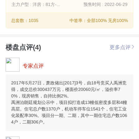
主力户型 : 洋房：81方-...
预售时间 : 2022-06-29
总套数：1035
中签率：全部100% 无房100%
楼盘点评(4)
更多点评
专家点评
2017年5月27日，萧政储出[2017]3号，由18号竞买人禹洲竞
得，成交总价300437万元，楼面价20060元/㎡，溢价率7
0%，现房销售，自持比例2%。
禹洲泊朗廷规划公示中，项目拟打造成13幢低密度多层和4幢
高层。住宅总户数1370户，机动车停车位1541个，住宅工业
化装配率30%。项目分一期、二期，其中一期住宅总户数106
4户，二期306户。