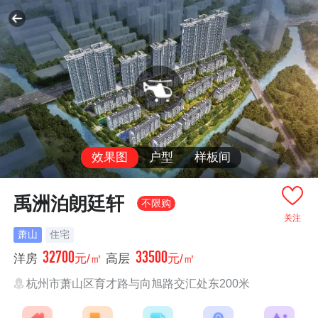
效果图
户型
样板间
禹洲泊朗廷轩
不限购
关注
萧山
住宅
32700
33500
洋房
元/㎡
高层
元/㎡
杭州市萧山区育才路与向旭路交汇处东200米