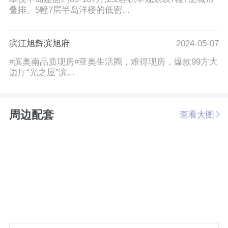
叠排、5幢7层半岛洋楼的低密...
滨江旭辉滨旭府
2024-05-07
#滨奥南品质现房#亚奥生活圈，难得现房，爆款99方大
边厅“光之屋”滨...
周边配套
查看大图