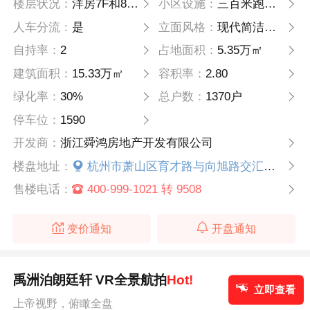
楼层状况：
洋房7F和8F 高层21F和33F
小区设施：
三百米跑道、儿童活动空间、羽毛球场
人车分流：
是
立面风格：
现代简洁风格
自持率：
2
占地面积：
5.35万㎡
建筑面积：
15.33万㎡
容积率：
2.80
绿化率：
30%
总户数：
1370户
停车位：
1590
开发商：
浙江舜鸿房地产开发有限公司
楼盘地址：
杭州市萧山区育才路与向旭路交汇处东200米
售楼电话：
400-999-1021 转 9508
变价通知
开盘通知
禹洲泊朗廷轩 VR全景航拍
Hot!
立即查看
上帝视野，俯瞰全盘