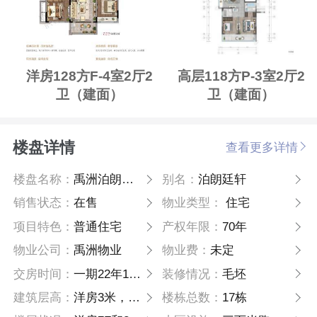
洋房128方F-4室2厅2
高层118方P-3室2厅2
卫（建面）
卫（建面）
楼盘详情
查看更多详情
楼盘名称：
禹洲泊朗廷轩
别名：
泊朗廷轩
销售状态：
在售
物业类型：
住宅
项目特色：
普通住宅
产权年限：
70年
物业公司：
禹洲物业
物业费：
未定
交房时间：
一期22年12月；二期22年6月
装修情况：
毛坯
建筑层高：
洋房3米，高层2.95米
楼栋总数：
17栋