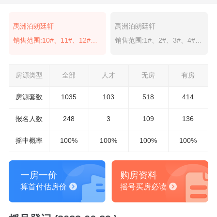
禹洲泊朗廷轩
禹洲泊朗廷轩
销售范围:10#、11#、12#、13#、14#、15#、16#、17#
销售范围:1#、2#、3#、4#、5#、6#、7#、8#、9#
房源类型
全部
人才
无房
有房
房源套数
1035
103
518
414
报名
人数
248
3
109
136
摇中概率
100%
100%
100%
100%
一房一价
购房资料
算首付估房价
摇号买房必读