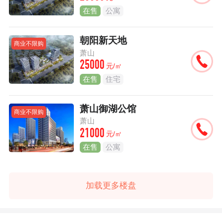
在售
公寓
朝阳新天地
商业不限购
萧山
25000
元/㎡
在售
住宅
萧山御湖公馆
商业不限购
萧山
21000
元/㎡
在售
公寓
加载更多楼盘