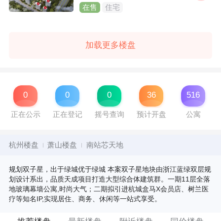
在售
住宅
加载更多楼盘
0
0
0
36
516
正在公示
正在登记
摇号查询
预计开盘
公寓
杭州楼盘
萧山楼盘
南站芯天地
规划双子星，出于绿城优于绿城 本案双子星地块由浙江蓝绿双层规
划设计系出，品质天成项目打造大型综合体建筑群。一期11层全落
地玻璃幕墙公寓,时尚大气；二期拟引进杭城盒马X会员店、树兰医
疗等知名IP,实现居住、商务、休闲等一站式享受。