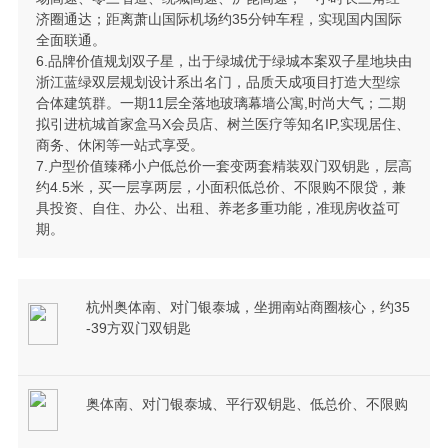
济圈通达；距离萧山国际机场约35分钟车程，实现国内国际
全面联通。
6.品牌价值规划双子星，出于绿城优于绿城本案双子星地块由
浙江蓝绿双层规划设计系出名门，品质天成项目打造大型综
合体建筑群。一期11层全落地玻璃幕墙公寓,时尚大气；二期
拟引进杭城首家盒马X会员店、树兰医疗等知名IP,实现居住、
商务、休闲等一站式享受。
7.户型价值臻稀小户低总价一套变两套精装双门双钥匙，层高
约4.5米，买一层享两层，小面积低总价、不限购不限贷，兼
具投资、自住、办公、出租、养老多重功能，准现房收益可
期。
杭州奥体南、对门银泰城，坐拥南站商圈核心，约35
-39方双门双钥匙
奥体南、对门银泰城、平行双钥匙、低总价、不限购