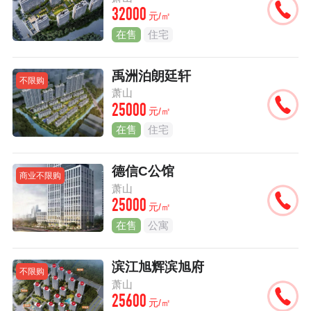
32000
元/㎡
在售
住宅
禹洲泊朗廷轩
不限购
萧山
25000
元/㎡
在售
住宅
德信C公馆
商业不限购
萧山
25000
元/㎡
在售
公寓
滨江旭辉滨旭府
不限购
萧山
25600
元/㎡