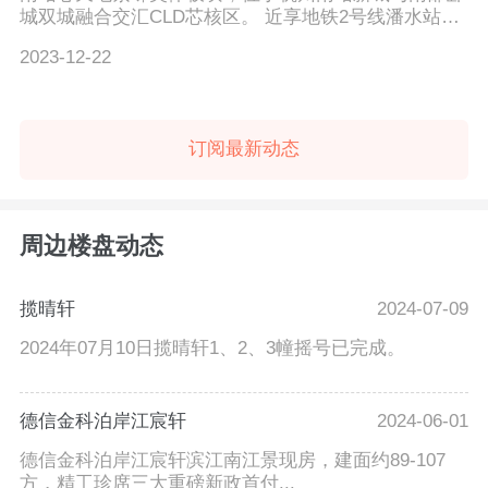
城双城融合交汇CLD芯核区。 近享地铁2号线潘水站、
地铁5号线杭州...
2023-12-22
订阅最新动态
周边楼盘动态
揽晴轩
2024-07-09
2024年07月10日揽晴轩1、2、3幢摇号已完成。
德信金科泊岸江宸轩
2024-06-01
德信金科泊岸江宸轩滨江南江景现房，建面约89-107
方，精工珍席三大重磅新政首付...