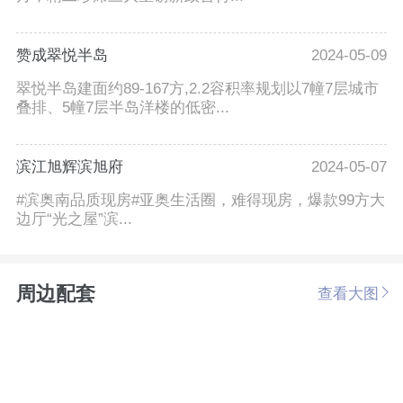
赞成翠悦半岛
2024-05-09
翠悦半岛建面约89-167方,2.2容积率规划以7幢7层城市
叠排、5幢7层半岛洋楼的低密...
滨江旭辉滨旭府
2024-05-07
#滨奥南品质现房#亚奥生活圈，难得现房，爆款99方大
边厅“光之屋”滨...
周边配套
查看大图