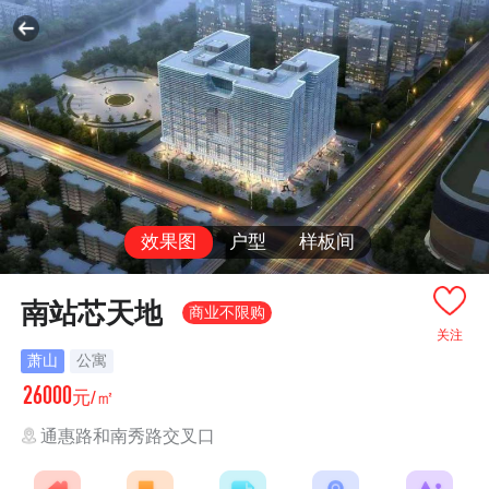
效果图
户型
样板间
南站芯天地
商业不限购
关注
萧山
公寓
26000
元/㎡
通惠路和南秀路交叉口