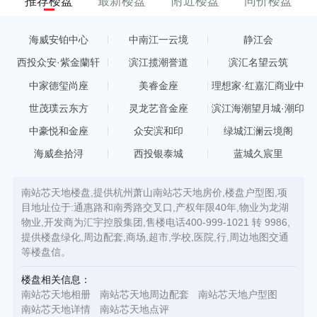
推荐楼盘
最新楼盘
附近楼盘
同价楼盘
海威安铂中心
中南江一云境
静江会
西投众安·紫金蘭轩
滨江揽潮誉道
滨汇名望云筑
中家德玺尚座
美睿金座
理想家·红嘉汇商业中
心
世茂璞云东方
灵龙艺音金座
滨江海潮望月城·潮印
中豪悦和金座
众安滨和印
绿城江澜云境阁
海威叁拾浔
西投银泰城
蓝城久宸里
南站芯天地楼盘,提供杭州萧山南站芯天地房价,楼盘户型图,项
目地址位于:通惠路和南秀路交叉口,产权年限40年,物业为龙湖
物业,开发商为汇宇控股集团,售楼电话400-999-1021 转 9986,
提供楼盘绿化,周边配套,商场,超市,学校,医院,行,周边地图交通
等楼盘信。
楼盘相关信息：
南站芯天地相册
南站芯天地周边配套
南站芯天地户型图
南站芯天地详情
南站芯天地点评