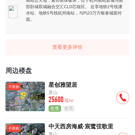
南站芯天地，紧邻奥体板块，位于杭州南站新城与南
部卧城双城融合交汇CLD芯核区。 近享地铁2号线潘
水站、地铁5号线杭州南站，与约23万方银泰城面对
面。
查看更多评价
周边楼盘
星创雅望居
不限购
萧山
25600
元/㎡
在售
住宅
中天西房海威·宸鹭弦歌里
不限购
萧山