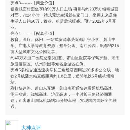
亮点3–------【商业价值】
银泰城面对面坐享约50万人口主场 项目与约23万方银泰城面
对面，7x24小时一站式无忧生活就在家门口。坐拥未来居住
生活人口约50万，置业、租赁需求旺盛。预计2022年5月开
业。
亮点4–------【配套价值】
教育、医疗、休闲...一站式资源享受近邻汇宇小学、萧山中
学、广电大学等教育资源；知章公园、南江公园，毗邻约215
亩大型城市文化公园近享。
约40万方浙二医院总部(在建)、萧山区医院等保驾护航。湘湖
旅游度假区、杭州乐园等知名旅游区在侧。
亮点5多维交通迅速执掌长三角经济圈周边20多条公交线，地
铁2号线潘水站直线距离约1.8公里，近邻地铁5号线杭州南
站。
彩虹快速路、萧山东互通、萧山南互通快速贯通机场高速、
零三省道、绕堿高速、沪昆高速，一小时长三角经济圈通
达；距离萧山国际机场约35分钟车程，实现国内国际全面联
通。
大神点评