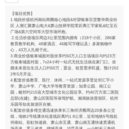
【项目优势】
1.地段价值杭州南站商圈核心地段&对望银泰百货繁华商业街
区 人潮汇聚萧山电大&萧山技师学院零距离汇宇家私&红宝石
广场&第六空间等大型市场环抱。
2.生活价值项目周边3公里范围内拥有（218个小区、286家
教育教学机构、48家酒店、46栋写字楼以及）多家购物中
心，43万人扎根于此。
3.商业价值银泰城面对面坐享约50万人口主场项目与约23万
方银泰城面对面，7x24小时一站式无忧生活就在家门口。坐
拥未来居住生活人口约50万，置业、租赁需求旺盛。预计202
2年5月开业。
4.配套价值教育、医疗、休闲...一站式资源享受近邻汇宇小
学、萧山中学、广电大学等教育资源；知章公园、南江公
园，毗邻约215亩大型城市文化公园近享。约40万方浙二医院
总部(在建)、萧山区医院等保驾护航。湘湖旅游度假区、杭州
乐园等知名旅游区在侧。
5.配套价值多维交通迅速执掌长三角经济圈周边20多条公交
线，地铁2号线潘水站直线距离约1.8公里，近邻地铁5号线杭
州南站。彩虹快速路、萧山东互通、萧山南互通快速贯通机
场高速、零三省道、绕堿高速、沪昆高速，一小时长三角经