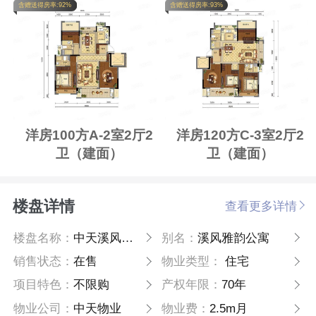
含赠送得房率:92%
含赠送得房率:93%
洋房100方A-2室2厅2
洋房120方C-3室2厅2
卫（建面）
卫（建面）
楼盘详情
查看更多详情
楼盘名称：
中天溪风雅韵公寓
别名：
溪风雅韵公寓
销售状态：
在售
物业类型：
住宅
项目特色：
不限购
产权年限：
70年
物业公司：
中天物业
物业费：
2.5m月