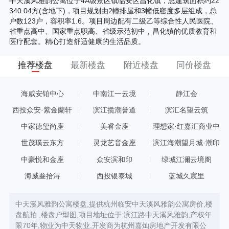
中天溪风雅韵公寓位于4A级景区镇临安区昌化镇，总建筑面积约22
340.04方(含地下)，项目规划由2幢排屋和3幢低密度多层组成，总
户数123户，容积率1.6。项目周边配有二级乙等综合性人民医院、
省重点高中、国家重点职高、省级示范初中，昌化镇的优质教育和
医疗配套。精心打造舒适健康的生活品质。
推荐楼盘
最新楼盘
附近楼盘
同价楼盘
海威安铂中心
中南江一云境
静江会
西投众安·紫金蘭轩
滨江揽潮誉道
滨汇名望云筑
中家德玺尚座
美睿金座
理想家·红嘉汇商业中
心
世茂璞云东方
灵龙艺音金座
滨江海潮望月城·潮印
中豪悦和金座
众安滨和印
绿城江澜云境阁
海威叁拾浔
西投银泰城
蓝城久宸里
中天溪风雅韵公寓楼盘,提供杭州临安中天溪风雅韵公寓房价,楼
盘航拍 ,楼盘户型图,项目地址位于:滨江路中天溪风雅韵,产权年
限70年,物业为中天物业,开发商为杭州嘉灿房地产开发有限公