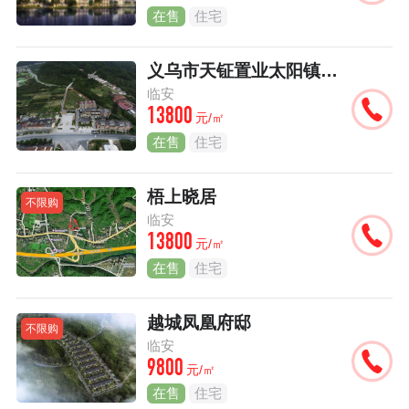
在售
住宅
义乌市天钲置业太阳镇项目
临安
13800
元/㎡
在售
住宅
梧上晓居
不限购
临安
13800
元/㎡
在售
住宅
越城凤凰府邸
不限购
临安
9800
元/㎡
在售
住宅