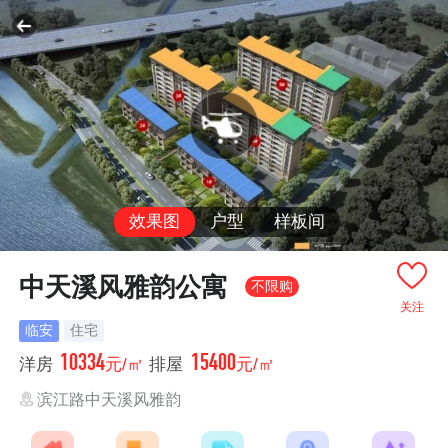
效果图
户型
样板间
中天溪风雅韵公寓
不限购
关注
临安
住宅
10334
15400
洋房
元/㎡
排屋
元/㎡
滨江路中天溪风雅韵