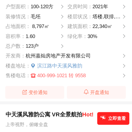
户型面积：
100-120方
交房时间：
2021年
装修情况：
毛坯
楼层状况：
塔楼,联排,低层,多层,洋房
占地面积：
8,797㎡
建筑面积：
22,340㎡
容积率：
1.60
绿化率：
30%
总户数：
123户
开发商：
杭州嘉灿房地产开发有限公司
楼盘地址：
滨江路中天溪风雅韵
售楼电话：
400-999-1021 转 9558
变价通知
开盘通知
中天溪风雅韵公寓 VR全景航拍
Hot!
立即查看
上帝视野，俯瞰全盘