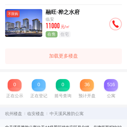
融旺·桦之水府
不限购
临安
11000
元/㎡
在售
住宅
加载更多楼盘
0
0
0
36
516
正在公示
正在登记
摇号查询
预计开盘
公寓
杭州楼盘
临安楼盘
中天溪风雅韵公寓