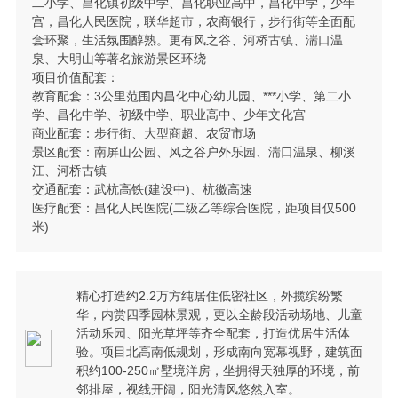
二小学、昌化镇初级中学、昌化职业高中，昌化中学，少年
宫，昌化人民医院，联华超市，农商银行，步行街等全面配
套环聚，生活氛围醇熟。更有风之谷、河桥古镇、湍口温
泉、大明山等著名旅游景区环绕
项目价值配套：
教育配套：3公里范围内昌化中心幼儿园、***小学、第二小
学、昌化中学、初级中学、职业高中、少年文化宫
商业配套：步行街、大型商超、农贸市场
景区配套：南屏山公园、风之谷户外乐园、湍口温泉、柳溪
江、河桥古镇
交通配套：武杭高铁(建设中)、杭徽高速
医疗配套：昌化人民医院(二级乙等综合医院，距项目仅500
米)
精心打造约2.2万方纯居住低密社区，外揽缤纷繁
华，内赏四季园林景观，更以全龄段活动场地、儿童
活动乐园、阳光草坪等齐全配套，打造优居生活体
验。项目北高南低规划，形成南向宽幕视野，建筑面
积约100-250㎡墅境洋房，坐拥得天独厚的环境，前
邻排屋，视线开阔，阳光清风悠然入室。