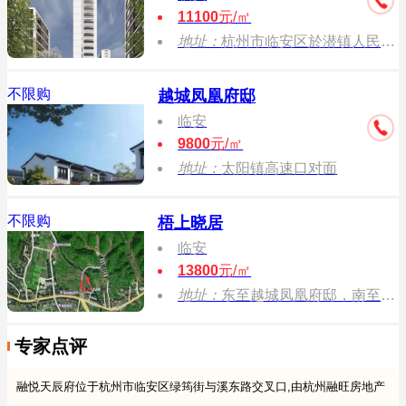
11100
元/㎡
地址：
杭州市临安区於潜镇人民街48-2号
不限购
越城凤凰府邸
临安
9800
元/㎡
地址：
太阳镇高速口对面
不限购
梧上晓居
临安
13800
元/㎡
地址：
东至越城凤凰府邸，南至太阳镇凤凰广场，西至现状农田，北至富源溪。
专家点评
融悦天辰府位于杭州市临安区绿筠街与溪东路交叉口,由杭州融旺房地产