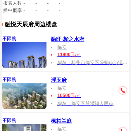
报名
人数
-
-
-
-
摇中概率
-
-
-
-
融悦天辰府周边楼盘
不限购
融旺·桦之水府
临安
11900
元/㎡
地址：
杭州市临安区绿筠街与溪东路交叉口
不限购
浮玉府
临安
10500
元/㎡
地址：
临安区於潜镇人民街
不限购
枫柏兰庭
临安