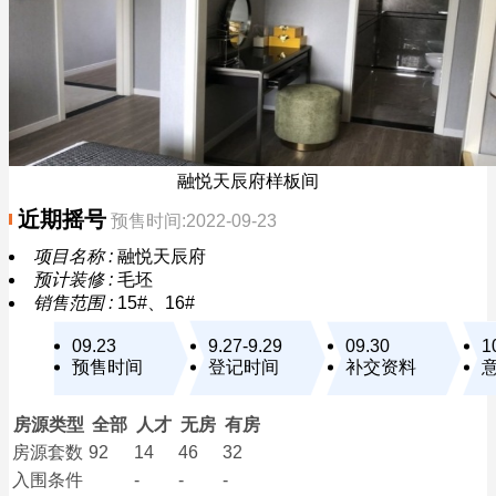
融悦天辰府样板间
近期摇号
预售时间:2022-09-23
项目名称 :
融悦天辰府
预计装修 :
毛坯
销售范围 :
15#、16#
09.23
9.27-9.29
09.30
1
预售时间
登记时间
补交资料
房源类型
全部
人才
无房
有房
房源套数
92
14
46
32
入围条件
-
-
-