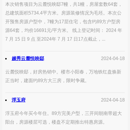
本次销售项目为云麓悦映邸7幢，共1幢，房屋套数64套，
总建筑面积5734.4平方米。房源装修情况为毛坯。本次公
开预售房源户型中，7幢为17层住宅，包含约89方户型房
源64套，均价16691元/平方米。 线上登记时间： 2024 年
7 月 15 日 9 点 至2024年 7 月 17 日17点截止，...
越秀云麓悦映邸
2024-04-18
云麓悦映邸，好房热销中。楼市小阳春，万地铁红盘焕新
正当时，建面约89方大三房，限时争藏。
浮玉府
2024-04-18
浮玉府今年买今年住。89方完美户型，三开间朝南带超大
阳台，房源楼层可选，楼盘不定期推出特惠房源。