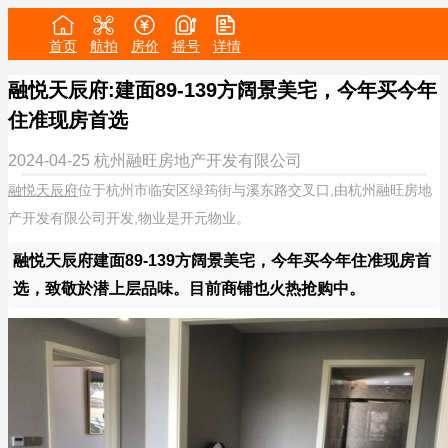
首页
航拍
房价
摇号
详情
融悦天辰府:建面89-139方阔景美宅，今年买今年
住准现房首选
2024-04-25
杭州融旺房地产开发有限公司
融悦天辰府
位于杭州市临安区绿筠街与溪东路交叉口,由杭州融旺房地
产开发有限公司开发,物业是开元物业。
融悦天辰府建面89-139方阔景美宅，今年买今年住准现房首
选，致敬於潜上层品味。目前商铺也火热抢购中。