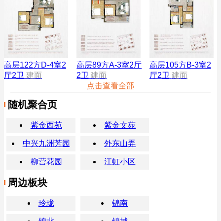
高层122方D-4室2
高层89方A-3室2厅
高层105方B-3室2
厅2卫
建面
2卫
建面
厅2卫
建面
点击查看全部
随机聚合页
紫金西苑
紫金文苑
中兴九洲芳园
外东山弄
柳营花园
江虹小区
周边板块
玲珑
锦南