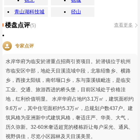
锦北
锦城
青山湖科技城
径山
楼盘点评
查看更多
(5)
专家点评
水岸华府为临安於潜重点招商引资项目。於潜镇位于杭州
市临安区中部，地处天目溪流域中段，北靠绍鲁乡、横路
乡，西接太阳镇，南邻堰口乡，东与藻溪镇毗连，是临安
工业、交通、旅游西进的桥头堡，目前区域处于价格洼
地，红利价值明显。 水岸华府占地约3.1万㎡，建筑面积约
9.6万㎡，其中住宅面积约5.3万㎡，总规划户数437户。建
筑风格为亚洲新中式建筑风格，奢适庄严、华美、大气，
历久弥新。32-60米奢适超宽的楼栋距让每户采光、通风、
视野俱佳，尽览小区园林及天目溪美景。