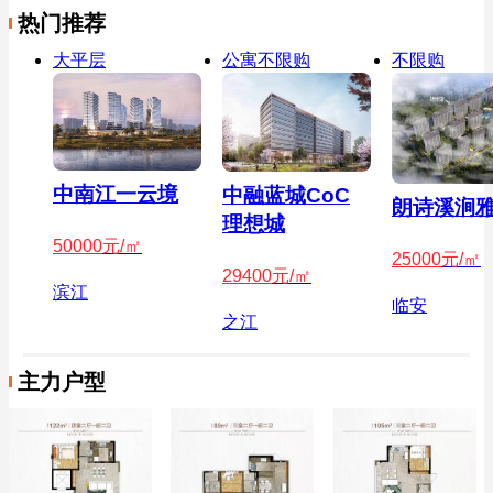
热门推荐
大平层
公寓不限购
不限购
中南江一云境
中融蓝城CoC
朗诗溪涧
理想城
50000
元/㎡
25000
元/㎡
29400
元/㎡
滨江
临安
之江
主力户型