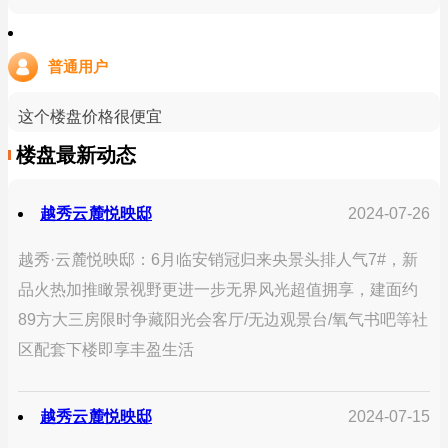
普通用户
这个楼盘价格很便宜
楼盘最新动态
越秀云麓悦映邸
2024-07-26
越秀·云麓悦映邸：6月临安销冠归来央景头排人气7#，新
品火热加推瞰景视野更进一步无界风光超值拥享，建面约
89方大三房限时争藏阳光会客厅/无边观景台/氧气书吧等社
区配套下楼即享丰盈生活
越秀云麓悦映邸
2024-07-15