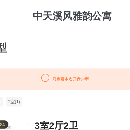
中天溪风雅韵公寓
型
只查看本次开盘户型
)
2室(1)
3室2厅2卫
3%