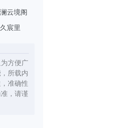
江澜云境阁
城久宸里
仅为方便广
能，所载内
性，准确性
为准，请谨