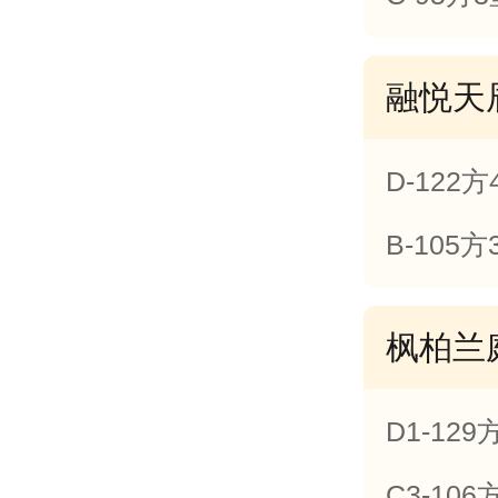
融悦天
D-122
B-105
枫柏兰
D1-12
C3-10