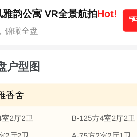
雅韵公寓 VR全景航拍
Hot!
，俯瞰全盘
盘户型图
雅香舍
方4室2厅2卫
B-125方4室2厅2卫
3室2厅2卫
A-75方2室2厅1卫