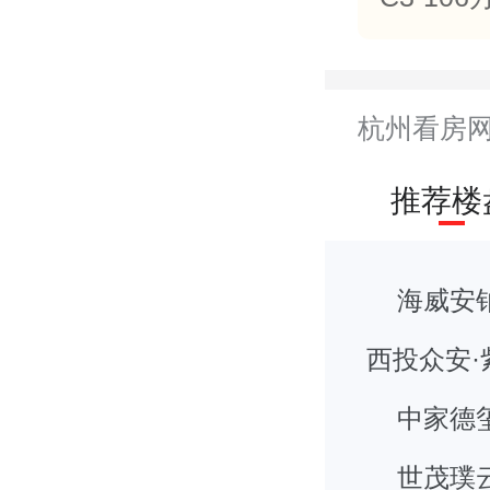
杭州看房
推荐楼
海威安
西投众安·
中家德
世茂璞