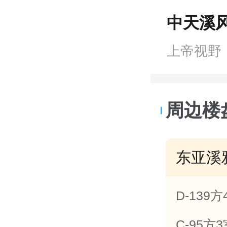
中天溪风
上帝视野
周边楼
东亚溪
D-139
C-95方