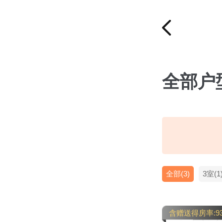
全部户
全部(3)
3室(1
含赠送得房率:9