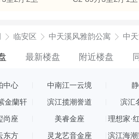
网
临安区
中天溪风雅韵公寓
中天
盘
最新楼盘
附近楼盘
铂中心
中南江一云境
紫金蘭轩
滨江揽潮誉道
滨汇
玺尚座
美睿金座
理想家·
云东方
灵龙艺音金座
滨江海潮