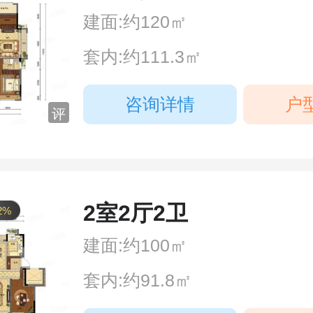
建面:约120㎡
套内:约111.3㎡
咨询详情
户
评
2室2厅2卫
2%
建面:约100㎡
套内:约91.8㎡