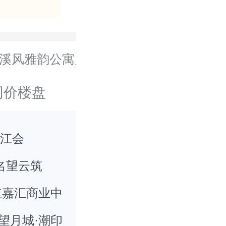
溪风雅韵公寓户型
同价楼盘
静江会
名望云筑
红嘉汇商业中
心
望月城·潮印