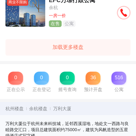
EFC万璟行政公寓
商业不限购
余杭
一房一价
在售
公寓
加载更多楼盘
0
0
0
36
516
正在公示
正在登记
摇号查询
预计开盘
公寓
杭州楼盘
余杭楼盘
万利大厦
万利大厦位于杭州未来科技城，近邻西溪湿地，地处文一西路与良
睦路交汇口，项目总建筑面积约75000㎡，建筑为风帆造型的五星
级酒店式写字楼。