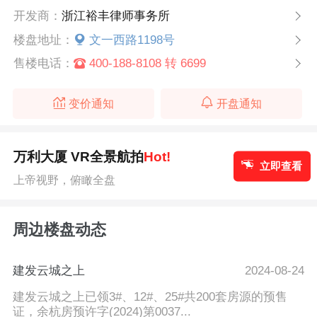
开发商：
浙江裕丰律师事务所
楼盘地址：
文一西路1198号
售楼电话：
400-188-8108 转 6699
变价通知
开盘通知
万利大厦 VR全景航拍
Hot!
立即查看
上帝视野，俯瞰全盘
周边楼盘动态
建发云城之上
2024-08-24
建发云城之上已领3#、12#、25#共200套房源的预售
证，余杭房预许字(2024)第0037...