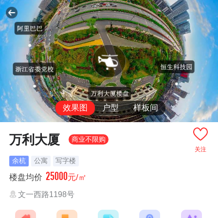
效果图
户型
样板间
万利大厦
商业不限购
关注
余杭
公寓
写字楼
25000
楼盘均价
元/㎡
文一西路1198号