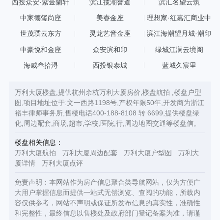
西投众安·紫金蘭轩
滨江揽潮誉道
滨汇名望云筑
中家德玺尚座
美睿金座
理想家·红嘉汇商业中
心
世茂璞云东方
灵龙艺音金座
滨江海潮望月城·潮印
中豪悦和金座
众安滨和印
绿城江澜云境阁
海威叁拾浔
西投银泰城
蓝城久宸里
万利大厦楼盘,提供杭州余杭万利大厦房价,楼盘航拍 ,楼盘户型
图,项目地址位于:文一西路1198号,产权年限50年,开发商为浙江
裕丰律师事务所,售楼电话400-188-8108 转 6699,提供楼盘绿
化,周边配套,商场,超市,学校,医院,行,周边地图交通等楼盘信。
楼盘相关信息：
万利大厦航拍
万利大厦周边配套
万利大厦户型图
万利大
厦详情
万利大厦点评
免责声明：本网站作为房产信息聚合类导航网站，仅为方便广
大用户掌握信息而提供一站式无偿浏览、查阅的功能，所载内
容仅供参考，网站不声明或保证所发布信息的真实性，准确性
和完整性，最终信息以售楼处及政府部门登记备案为准，请谨