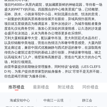
项目约4000㎡风景内庭院，犹如藏匿新鲜的神秘花园，等待着一场
盛大的PATTY的开始。四面围合的中心唯美景观广场，已经雕塑、
花钵、跌水、小跳泉等院中小品，时刻流露出自然、恬淡的意境，
一副曼妙的美丽风景画卷徐徐展开在眼前，异域风情扑面而来。
项目就五星级酒店为格调蓝本，室外泳池设计，为城市领航者量身
度造礼仪化商务空间，激发心灵深处的浪漫情感，让久违的沙龙盛
会盛开在泳池边，从未为商务办公增添更多欢乐情怀。
万利大厦精装豪华大堂，配以豪华吊顶、意大利宫廷式水晶吊灯，
以及织锦般华美地毯，营造出热情活力和奢华尊贵感受。大厦内部
宽走廊过道，兼容中国式优雅娴静与西式舒适的奢华，在汲取既有
传统办公建筑过道空间的基础上进行创新，并铺设奢华地毯，辅之
以高端实木门入户，墙壁装饰高雅舒适，营造出气派大方的办公气
场，时刻引领潮流。
由雷帝森提供前期物业管理服务。同时特设“金钥匙（LES CLEFS
D R)，为客户提供类管家型的贴身服务，并以”尽管不是无所不能，
但也是竭尽所能“为服务目标。
推荐楼盘
最新楼盘
附近楼盘
同价楼盘
海威安铂中心
中南江一云境
静江会