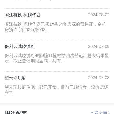
滨江杭铁·枫揽华庭
2024-08-02
滨江杭铁·枫揽华庭已领1#共54套房源的预售证，余杭
房预许字(2024)第003...
保利云珹瑧悦府
2024-07-09
保利云珹瑧悦府4幢9幢11幢根据购房登记汇总表结果显
示，截止登记期限届满，共有...
望云璟晨府
2024-07-08
望云璟晨府住宅全部已开盘，目前已经清盘，没有房源
在售
周边配套
查看大图