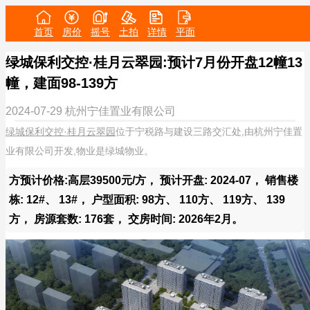
首页
房价
摇号
土拍
详情
平面
绿城保利交控·桂月云翠园:预计7月份开盘12幢13
幢，建面98-139方
2024-07-29
杭州宁佳置业有限公司
绿城保利交控·桂月云翠园
位于宁税路与建设三路交汇处,由杭州宁佳置
业有限公司开发,物业是绿城物业。
方预计价格:高层39500元/方， 预计开盘: 2024-07， 销售楼
栋: 12#、 13#， 户型面积: 98方、 110方、 119方、 139
方， 房源套数: 176套， 交房时间: 2026年2月。