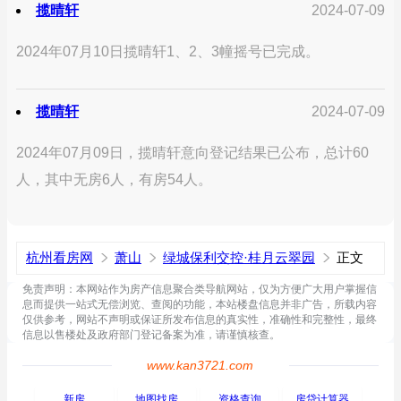
揽晴轩
2024-07-09
2024年07月10日揽晴轩1、2、3幢摇号已完成。
揽晴轩
2024-07-09
2024年07月09日，揽晴轩意向登记结果已公布，总计60
人，其中无房6人，有房54人。
杭州看房网
萧山
绿城保利交控·桂月云翠园
正文
免责声明：本网站作为房产信息聚合类导航网站，仅为方便广大用户掌握信
息而提供一站式无偿浏览、查阅的功能，本站楼盘信息并非广告，所载内容
仅供参考，网站不声明或保证所发布信息的真实性，准确性和完整性，最终
信息以售楼处及政府部门登记备案为准，请谨慎核查。
www.kan3721.com
新房
地图找房
资格查询
房贷计算器