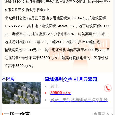
绿城保利交控·桂月云翠园位于宁税路与建设三路交汇处,由杭州宁佳置业
有限公司开发,物业是绿城物业。
绿城保利交控·桂月云翠园地块用地面积为58296㎡，总建筑面积
197535.2㎡，其中地上建筑面积145935.2㎡，地下建筑面积51600
㎡，容积率2.5，建筑密度22%，绿地率35%，建筑高度79.95米，
地块规划2幢21F、2幢23F、2幢25F、7幢26F共计13幢住宅。
精装房限价39500元/㎡，其中毛坯销售均价不高于36000元/㎡，且
毛坯销售**单价不高于39600元/㎡。如实施装修销售的，装修价格
不高于3500元/㎡。
不限购
绿城保利交控·桂月云翠园
萧山
39500
元/㎡
地址：
宁税路与建设三路交汇处
一房一价表
查看更多