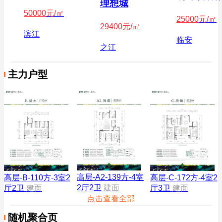
理想城
50000
元/㎡
25000
元/㎡
29400
元/㎡
滨江
临安
之江
主力户型
高层-A2-139方-4室
高层-B-110方-3室2
高层-C-172方-4室2
2厅2卫
建面
厅2卫
建面
厅3卫
建面
点击查看全部
随机聚合页