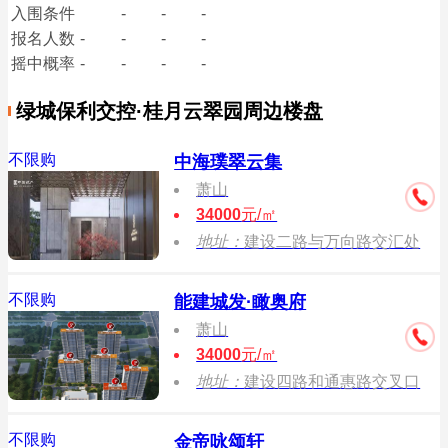
入围条件
-
-
-
报名
人数
-
-
-
-
摇中概率
-
-
-
-
绿城保利交控·桂月云翠园周边楼盘
不限购
中海璞翠云集
萧山
34000
元/㎡
地址：
建设二路与万向路交汇处
不限购
能建城发·瞰奥府
萧山
34000
元/㎡
地址：
建设四路和通惠路交叉口
不限购
金帝咏颂轩