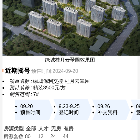
绿城桂月云翠园效果图
近期摇号
预售时间:2024-09-20
项目名称 :
绿城保利交控·桂月云翠园
预计装修 :
精装3500元/方
销售范围 :
7#
09.20
9.23-9.25
09.26
0
预售时间
登记时间
补交资料
房源类型
全部
人才
无房
有房
房源套数
80
12
24
44