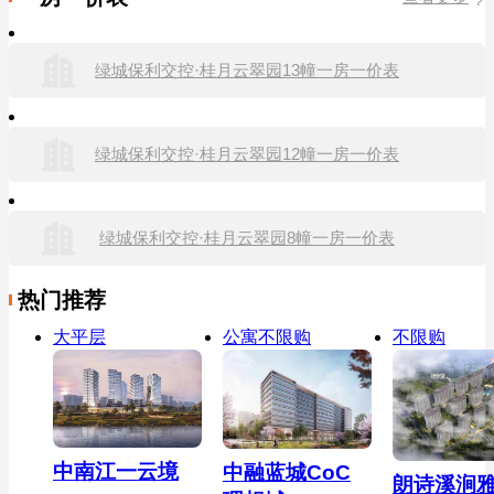
绿城保利交控·桂月云翠园13幢一房一价表
绿城保利交控·桂月云翠园12幢一房一价表
绿城保利交控·桂月云翠园8幢一房一价表
热门推荐
大平层
公寓不限购
不限购
中南江一云境
中融蓝城CoC
朗诗溪涧