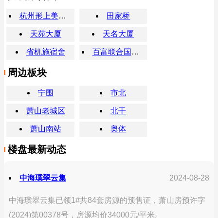
杭州形上美术培训学校
田家桥
天苑大厦
天名大厦
省机施宿舍
百富联合国际奥体之星
周边板块
宁围
市北
萧山老城区
北干
萧山南站
奥体
楼盘最新动态
中海璞翠云集
2024-08-28
中海璞翠云集已领1#共84套房源的预售证，萧山房预许字
(2024)第00378号，房源均价34000元/平米。