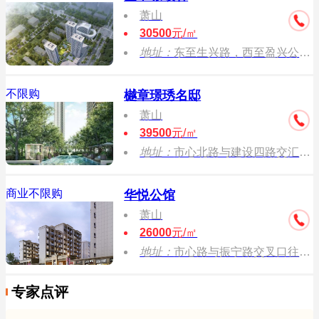
萧山
30500
元/㎡
地址：
东至生兴路，西至盈兴公寓，北至规划振宁路
不限购
樾章璟琇名邸
萧山
39500
元/㎡
地址：
市心北路与建设四路交汇处东北侧
商业不限购
华悦公馆
萧山
26000
元/㎡
地址：
市心路与振宁路交叉口往东300米
专家点评