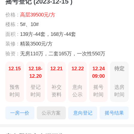
摇号登记 (2023-12-15 )
价格 :
高层39500元/方
楼栋 :
5#、10#
面积 :
139方-44套，168方-44套
装修 :
精装3500元/方
验资 :
无房110万，二套165万，一次性550万
12.15
12.18-
12.21
12.22
12.24
待定
12.20
09:00
预售
登记
补交
意向
摇号
选房
时间
时间
资料
公示
时间
时间
一房一价
公示方案
意向登记
摇号结果