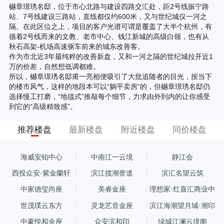
樾章璟琇名邸，位于市心北路与建设四路交汇处，距2号线振宁路
站、7号线建设三路站，直线都仅约600米，又与世纪城仅一河之
隔。在此区位之上，项目的客户光谱可谓是覆盖了大半个杭州，有
循着2号线而来的文教、老市中心、钱江新城的高级白领，也有从
秋石高架-机场高速驱车前来的城东改善客。
作为市北近3年最纯粹的改善新盘，又和一河之隔的世纪城拉开近1
万的价差，自然想低调都难。
所以，樾章璟琇名邸甫一亮相便吸引了大批追随者的目光，按当下
的楼市风气，这样的地段本可以“躺平卖房”的，但樾章璟琇名邸仍
选择慢工打磨，“地毯式”推敲每个细节，力求由外到内的让你感受
到它的“高级精致感”。
推荐楼盘
最新楼盘
附近楼盘
同价楼盘
海威安铂中心
中南江一云境
静江会
西投众安·紫金蘭轩
滨江揽潮誉道
滨汇名望云筑
中家德玺尚座
美睿金座
理想家·红嘉汇商业中
心
世茂璞云东方
灵龙艺音金座
滨江海潮望月城·潮印
中豪悦和金座
众安滨和印
绿城江澜云境阁