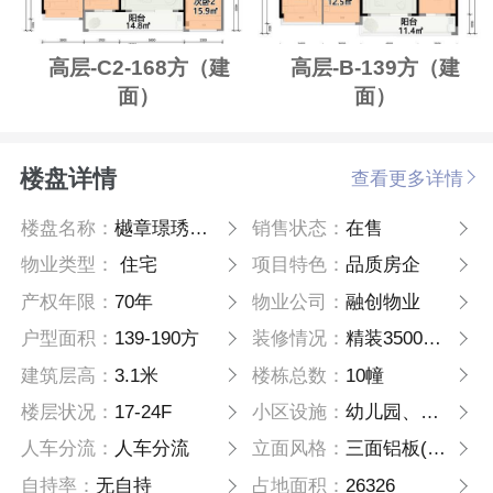
高层-C2-168方（建
高层-B-139方（建
面）
面）
楼盘详情
查看更多详情
楼盘名称：
樾章璟琇名邸
销售状态：
在售
物业类型：
住宅
项目特色：
品质房企
产权年限：
70年
物业公司：
融创物业
户型面积：
139-190方
装修情况：
精装3500元/方
建筑层高：
3.1米
楼栋总数：
10幢
楼层状况：
17-24F
小区设施：
幼儿园、景观水系、集中绿地、室外健身 设施场地
人车分流：
人车分流
立面风格：
三面铝板(南面+东西面), 北面材质为涂料+铝板+金属线条
自持率：
无自持
占地面积：
26326