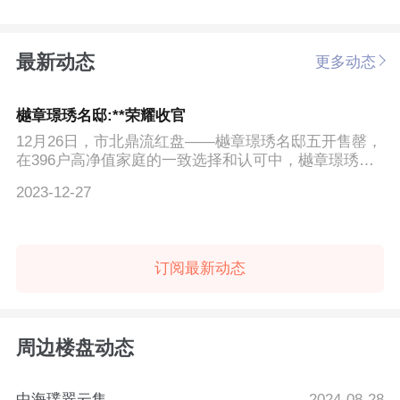
在对话框输入：...
最新动态
更多动态
樾章璟琇名邸:**荣耀收官
12月26日，市北鼎流红盘——樾章璟琇名邸五开售罄，
在396户高净值家庭的一致选择和认可中，樾章璟琇名
邸...
2023-12-27
订阅最新动态
周边楼盘动态
中海璞翠云集
2024-08-28