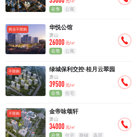
35000
元/㎡
在售
公寓
华悦公馆
商业不限购
萧山
26000
元/㎡
在售
公寓
绿城保利交控·桂月云翠园
不限购
萧山
39500
元/㎡
在售
住宅
金帝咏颂轩
不限购
萧山
34000
元/㎡
在售
住宅
商铺
高层