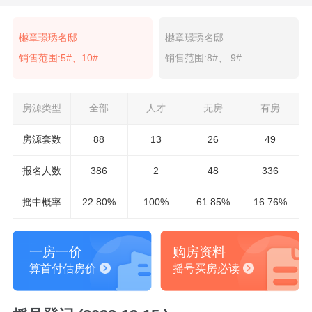
樾章璟琇名邸
樾章璟琇名邸
销售范围:5#、10#
销售范围:8#、 9#
房源类型
全部
人才
无房
有房
房源套数
88
13
26
49
报名
人数
386
2
48
336
摇中概率
22.80%
100%
61.85%
16.76%
一房一价
购房资料
算首付估房价
摇号买房必读