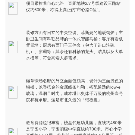
项目紧挨着市心北路，直距地铁2/7号线建设三路站
仅约600米，称得上真正的“市心路C位”。
装修方面有日立的中央空调、菲斯曼的地暖锅炉；主
卧卫生间有科勒品牌的一体式智能马桶；客厅有岩板
背景墙；厨房有西门子三件套（包含了进口洗碗
机）、凉霸等；其余还有科勒的龙头、洁具以及大单
水槽等，符合高端人群需求。
樾章璟琇名邸的外立面颜值颇高，设计为三面浅色的
铝板，以香槟金的金属线条勾勒，搭配通透的low-e
玻璃，温润且时尚，成本堪比奥体千万级的杭州壹号
院和杭承府。这是市北久违的「铝板盘」
教育资源也很丰富，楼盘代建幼儿园，直线约480米
是宁围小学，宁围初级中学直线约700米、市心小学