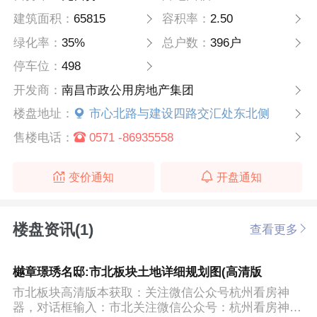
建筑面积：
65815
容积率：
2.50
绿化率：
35%
总户数：
396户
停车位：
498
开发商：
南昌市政公用房地产集团
楼盘地址：
市心北路与建设四路交汇处东北侧
售楼电话：
0571 -86935558
变价通知
开盘通知
楼盘资讯(1)
查看更多
樾章璟琇名邸:市北板块土地详细规划图(高清版
市北板块高清版本获取：关注微信公众号杭州看房神
器，对话框输入：市北关注微信公众号：杭州看房神器