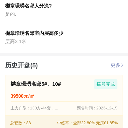
樾章璟琇名邸人分流?
是的.
樾章璟琇名邸室内层高多少
层高3.1米
历史开盘(5)
更多
樾章璟琇名邸5#、10#
摇号完成
39500元/㎡
主力户型 : 139方-44套，...
预售时间 : 2023-12-15
总套数：88
中签率：全部22.80% 无房61.85%