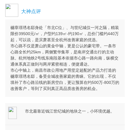
大神点评
樾章璟琇名邸身处「市北C位」、与世纪城仅一河之隔，精装
限价39500元/㎡，户型约139㎡-约190㎡，总价门槛约440万
起，可以说，是滨萧甚至全杭州改善家庭的优选。
市心路不仅是萧山的黄金中轴，更是公认的豪宅带。一条市
心路全长约25km，两侧繁华集萃，是南岸交通出行的主动
脉。杭州地铁2号线东南段基本依循市心路一路向南，纵横交
通体系真正做到与两岸紧密相连，便捷通达。
市心中轴上，南昌市政公用地产用坚定超配的产品力打造的
樾章璟琇名邸，备受全城改善家庭的青睐。它的出现，不仅
填补了市心路沿线的新房空白，更让预算在约500万-800万的
改善客户，等到了买到真正高品质改善房的机会。
市北最靠近钱江世纪城的地块之一，小环境优越。