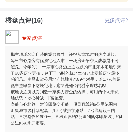
楼盘点评(16)
更多点评
专家点评
樾章璟琇名邸自带的爆款属性，还得从拿地时的热度说起。
每当市心路旁有优质宅地入市，一场房企争夺大战总是不可
避免。今年2月，一宗市心路边上近地铁的市北亲水宅地引来
了60家房企竞拍，创下了当时的杭州土拍史上竞拍房企最多
的纪录。南昌市政公用地产战胜其余59个对手，以1.7%的超
低中签率拿下这块宅地，这便是如今的樾章璟琇名邸。
该地块之所以受到数十家实力房企的热捧，可用两个词来总
结优势：核心稀缺+丰富配套。
身处市心北路与建设四路交汇处，项目直线约5公里范围内，
汇集城市级精华配套。距2号线振宁路站、7号线建设三路
站，直线都仅约600米。直线距离约2公里到奥体印象城，约4
公里到杭州开市客。