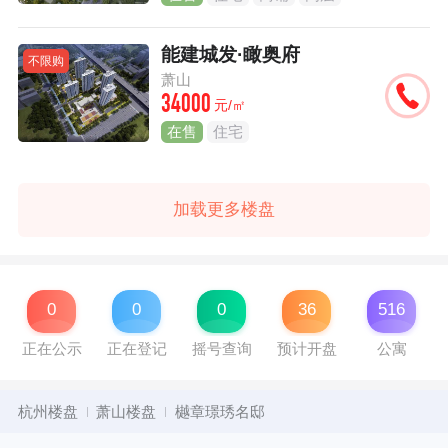
能建城发·瞰奥府
不限购
萧山
34000
元/㎡
在售
住宅
加载更多楼盘
0
0
0
36
516
正在公示
正在登记
摇号查询
预计开盘
公寓
杭州楼盘
萧山楼盘
樾章璟琇名邸