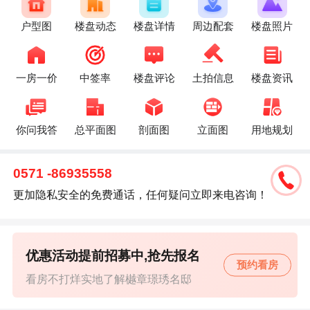
户型图
楼盘动态
楼盘详情
周边配套
楼盘照片
一房一价
中签率
楼盘评论
土拍信息
楼盘资讯
你问我答
总平面图
剖面图
立面图
用地规划
0571 -86935558
更加隐私安全的免费通话，任何疑问立即来电咨询！
优惠活动提前招募中,抢先报名
预约看房
看房不打烊实地了解樾章璟琇名邸