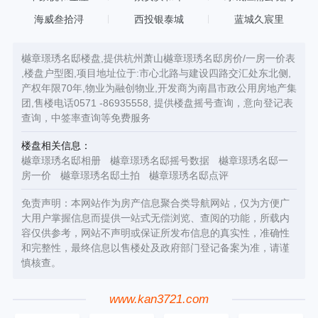
海威叁拾浔
西投银泰城
蓝城久宸里
樾章璟琇名邸楼盘,提供杭州萧山樾章璟琇名邸房价/一房一价表
,楼盘户型图,项目地址位于:市心北路与建设四路交汇处东北侧,
产权年限70年,物业为融创物业,开发商为南昌市政公用房地产集
团,售楼电话0571 -86935558, 提供楼盘摇号查询，意向登记表
查询，中签率查询等免费服务
楼盘相关信息：
樾章璟琇名邸相册
樾章璟琇名邸摇号数据
樾章璟琇名邸一
房一价
樾章璟琇名邸土拍
樾章璟琇名邸点评
免责声明：本网站作为房产信息聚合类导航网站，仅为方便广
大用户掌握信息而提供一站式无偿浏览、查阅的功能，所载内
容仅供参考，网站不声明或保证所发布信息的真实性，准确性
和完整性，最终信息以售楼处及政府部门登记备案为准，请谨
慎核查。
www.kan3721.com