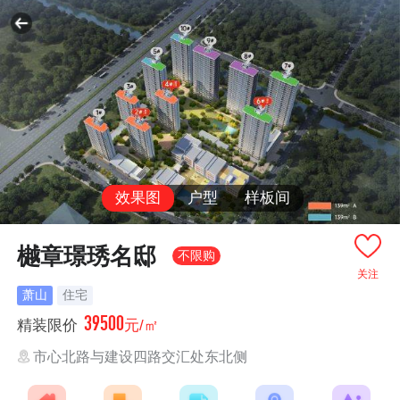
效果图
户型
样板间
樾章璟琇名邸
不限购
关注
萧山
住宅
39500
精装限价
元/㎡
市心北路与建设四路交汇处东北侧