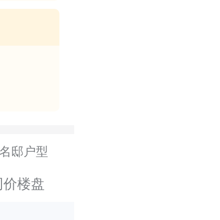
名邸户型
同价楼盘