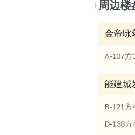
周边楼
金帝咏
A-107
能建城
B-121
D-138