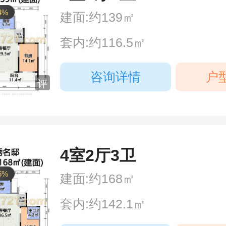
4%
建面:约139㎡
套内:约116.5㎡
咨询详情
户
评
4室2厅3卫
5%
建面:约168㎡
套内:约142.1㎡