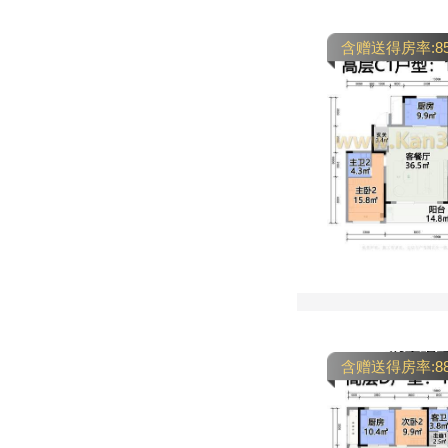
含赠送得房率:8
含赠送得房率:8