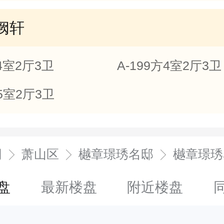
阙轩
方4室2厅3卫
A-199方4室2厅3卫
方5室2厅3卫
网
萧山区
樾章璟琇名邸
樾章璟琇
盘
最新楼盘
附近楼盘