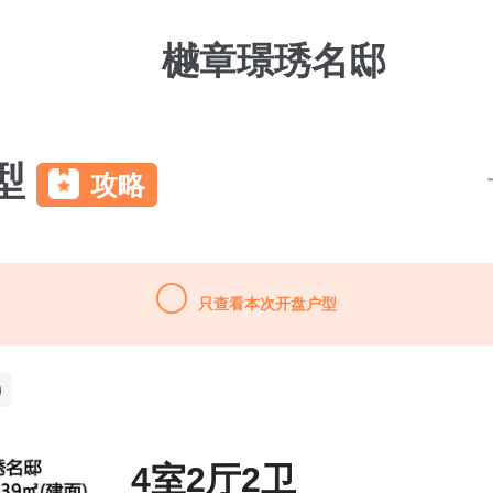
樾章璟琇名邸
型
攻略
只查看本次开盘户型
)
4室2厅2卫