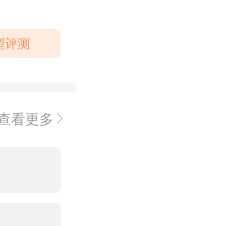
型评测
查看更多