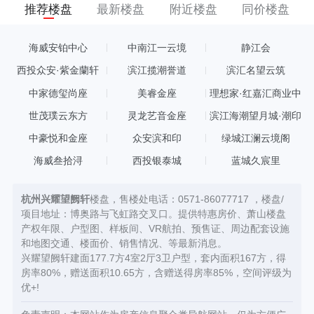
推荐楼盘
最新楼盘
附近楼盘
同价楼盘
海威安铂中心
中南江一云境
静江会
西投众安·紫金蘭轩
滨江揽潮誉道
滨汇名望云筑
中家德玺尚座
美睿金座
理想家·红嘉汇商业中
心
世茂璞云东方
灵龙艺音金座
滨江海潮望月城·潮印
中豪悦和金座
众安滨和印
绿城江澜云境阁
海威叁拾浔
西投银泰城
蓝城久宸里
杭州兴耀望阙轩
楼盘，售楼处电话：0571-86077717 ，楼盘/
项目地址：博奥路与飞虹路交叉口。提供特惠房价、萧山楼盘
产权年限、户型图、样板间、VR航拍、预售证、周边配套设施
和地图交通、楼面价、销售情况、等最新消息。
兴耀望阙轩建面177.7方4室2厅3卫户型，套内面积167方，得
房率80%，赠送面积10.65方，含赠送得房率85%，空间评级为
优+!