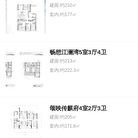
建面:约210㎡
套内:约177㎡
畅想江澜湾5室3厅4卫
建面:约213㎡
套内:约222.3㎡
颂映传麒府4室2厅3卫
建面:约205㎡
套内:约171.6㎡