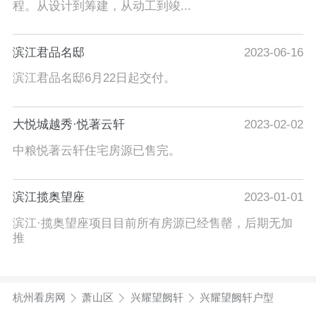
程。从设计到筹建，从动工到竣...
滨江君品名邸
2023-06-16
滨江君品名邸6月22日起交付。
大悦城越秀·悦著云轩
2023-02-02
中粮悦著云轩住宅房源已售完。
滨江揽奥望座
2023-01-01
滨江·揽奥望座项目目前所有房源已经售罄，后期无加
推
杭州看房网
萧山区
兴耀望阙轩
兴耀望阙轩户型