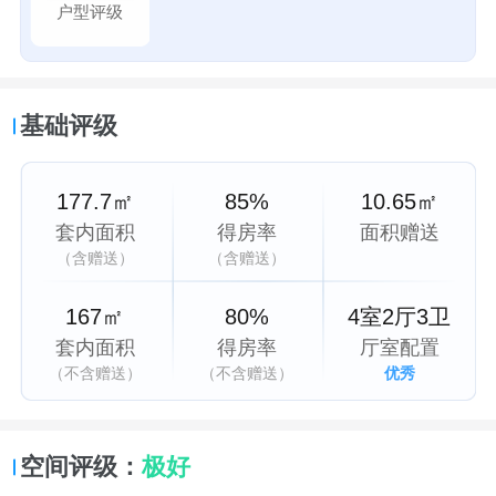
户型评级
基础评级
177.7㎡
85%
10.65㎡
套内面积
得房率
面积赠送
（含赠送）
（含赠送）
167㎡
80%
4室2厅3卫
套内面积
得房率
厅室配置
（不含赠送）
（不含赠送）
优秀
空间评级：
极好