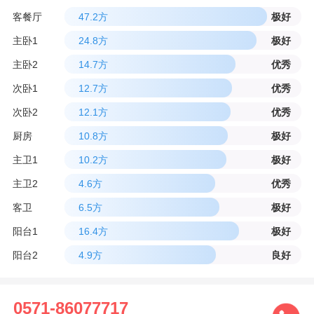
客餐厅
47.2方
极好
主卧1
24.8方
极好
主卧2
14.7方
优秀
次卧1
12.7方
优秀
次卧2
12.1方
优秀
厨房
10.8方
极好
主卫1
10.2方
极好
主卫2
4.6方
优秀
客卫
6.5方
极好
阳台1
16.4方
极好
阳台2
4.9方
良好
0571-86077717