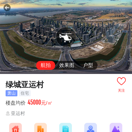
航拍
效果图
户型
绿城亚运村
关注
萧山
住宅
45000
楼盘均价
元/㎡
亚运村