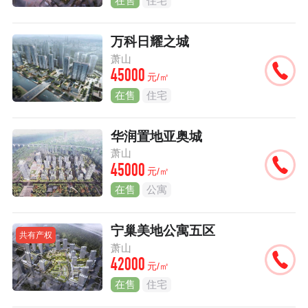
在售
住宅
万科日耀之城
萧山
45000
元/㎡
在售
住宅
华润置地亚奥城
萧山
45000
元/㎡
在售
公寓
宁巢美地公寓五区
共有产权
萧山
42000
元/㎡
在售
住宅