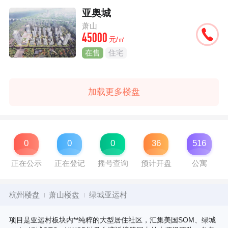
亚奥城
萧山
45000
元/㎡
在售
住宅
加载更多楼盘
0
0
0
36
516
正在公示
正在登记
摇号查询
预计开盘
公寓
杭州楼盘
萧山楼盘
绿城亚运村
项目是亚运村板块内**纯粹的大型居住社区，汇集美国SOM、绿城