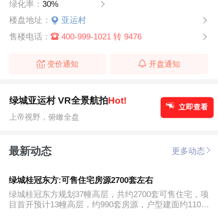
绿化率：
30%
楼盘地址：
亚运村
售楼电话：
400-999-1021 转 9476
变价通知
开盘通知
绿城亚运村 VR全景航拍
Hot!
立即查看
上帝视野，俯瞰全盘
最新动态
更多动态
绿城桂冠东方:可售住宅房源2700套左右
绿城桂冠东方规划37幢高层，共约2700套可售住宅，项
目首开预计13幢高层，约990套房源，户型建面约110-2
20㎡，预计均...