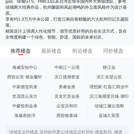
gad、绿城GTS、HWCD以及台湾近境等国内外大师级团队，参考
绿城两大经典作品，杭州蘭园和凤起潮鸣的外立面风格作为设计基
底。
享有约1.3万方中央公园，打造江南街巷精髓的六大杭州印记主题院
落。
精装设计上强调人性化细节，倡导优质好用的自在生活方式，旨在
全维度构建一个绿色、智能、舒适、国际的未来社区。
推荐楼盘
最新楼盘
附近楼盘
同价楼盘
海威安铂中心
中南江一云境
静江会
西投众安·紫金蘭轩
滨江揽潮誉道
滨汇名望云筑
中家德玺尚座
美睿金座
理想家·红嘉汇商业中
心
世茂璞云东方
灵龙艺音金座
滨江海潮望月城·潮印
中豪悦和金座
众安滨和印
绿城江澜云境阁
海威叁拾浔
西投银泰城
蓝城久宸里
绿城亚运村楼盘,提供杭州萧山绿城亚运村房价,楼盘航拍 ,楼盘