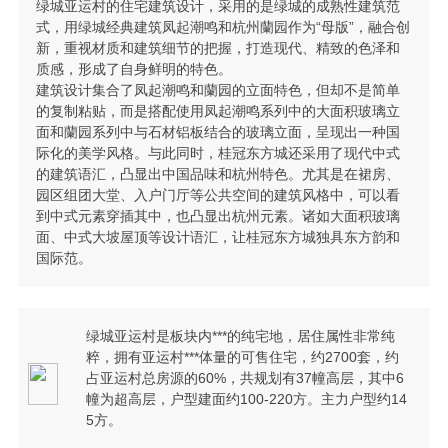
绿城亚运村的住宅建筑设计，采用的是绿城的成熟性建筑范
式，用绿城经典建筑凤起潮鸣和杭州蘭园作为“母版”，融合创
新，重视材质和建筑细节的把握，打造现代、精致的色泽和
质感，形成了自身鲜明的特色。
建筑设计集合了凤起潮鸣和蘭园的立面特色，但却不是简单
的复制粘贴，而是搭配使用凤起潮鸣系列中的大面积玻璃立
面和蘭园系列中与石材铝板结合的玻璃立面，呈现出一种国
际化的美学风格。与此同时，桂冠东方城还采用了现代中式
的建筑语汇，凸显出中国品味和杭州特色。尤其是在裙房、
园区组团大堂、入户门厅等公共空间的建筑风格中，可以看
到中式元素穿插其中，也凸显出杭州元素。诸如大面积玻璃
面、中式大坡屋顶等设计语汇，让桂冠东方城独具东方韵和
国际范。
绿城亚运村是板块内***的纯宅地，居住属性非常纯
粹，拥有亚运村***体量的可售住宅，约2700套，约
占亚运村总房源的60%，共规划有37幢高层，其中6
幢为超高层，户型建面约100-220方。主力户型约14
5方。