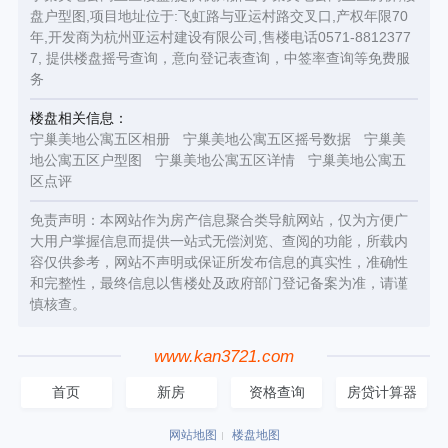
盘户型图,项目地址位于:飞虹路与亚运村路交叉口,产权年限70
年,开发商为杭州亚运村建设有限公司,售楼电话0571-8812377
7, 提供楼盘摇号查询，意向登记表查询，中签率查询等免费服
务
楼盘相关信息：
宁巢美地公寓五区相册
宁巢美地公寓五区摇号数据
宁巢美
地公寓五区户型图
宁巢美地公寓五区详情
宁巢美地公寓五
区点评
免责声明：本网站作为房产信息聚合类导航网站，仅为方便广
大用户掌握信息而提供一站式无偿浏览、查阅的功能，所载内
容仅供参考，网站不声明或保证所发布信息的真实性，准确性
和完整性，最终信息以售楼处及政府部门登记备案为准，请谨
慎核查。
www.kan3721.com
首页
新房
资格查询
房贷计算器
网站地图
楼盘地图