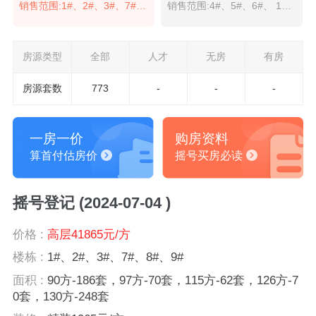
销售范围:1#、2#、3#、7#、8#、9#
销售范围:4#、5#、6#、 10#、11#
房源类型
全部
人才
无房
有房
房源套数
773
-
-
-
一房一价
购房资料
算首付估房价
摇号买房必读
摇号登记 (2024-07-04 )
价格 :
高层41865元/方
楼栋 :
1#、2#、3#、7#、8#、9#
面积 :
90方-186套，97方-70套，115方-62套，126方-7
0套，130方-248套