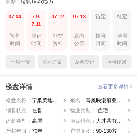
装修 :
精装1965元/方
07.04
7.9-
07.12
07.13
待定
待定
7.11
预售
登记
补交
意向
摇号
选房
时间
时间
资料
公示
时间
时间
一房一价
公示方案
意向登记
摇号结果
楼盘详情
查看更多详情
楼盘名称：
宁巢美地公寓五区
别名：
菁奥映潮府亚运村
销售状态：
在售
物业类型：
住宅
建筑类型：
高层
项目特色：
人才共有产权房
产权年限：
70年
户型面积：
90-130方