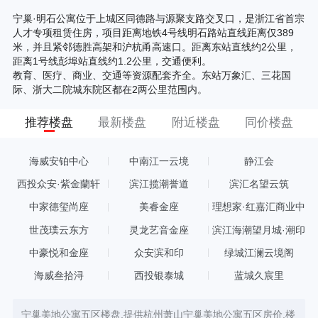
宁巢·明石公寓位于上城区同德路与源聚支路交叉口，是浙江省首宗
人才专项租赁住房，项目距离地铁4号线明石路站直线距离仅389
米，并且紧邻德胜高架和沪杭甬高速口。距离东站直线约2公里，
距离1号线彭埠站直线约1.2公里，交通便利。
教育、医疗、商业、交通等资源配套齐全。东站万象汇、三花国
际、浙大二院城东院区都在2两公里范围内。
推荐楼盘
最新楼盘
附近楼盘
同价楼盘
海威安铂中心
中南江一云境
静江会
西投众安·紫金蘭轩
滨江揽潮誉道
滨汇名望云筑
中家德玺尚座
美睿金座
理想家·红嘉汇商业中
心
世茂璞云东方
灵龙艺音金座
滨江海潮望月城·潮印
中豪悦和金座
众安滨和印
绿城江澜云境阁
海威叁拾浔
西投银泰城
蓝城久宸里
宁巢美地公寓五区楼盘,提供杭州萧山宁巢美地公寓五区房价,楼