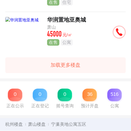
在售
住宅
华润置地亚奥城
萧山
45000
元/㎡
在售
公寓
加载更多楼盘
0
0
0
36
516
正在公示
正在登记
摇号查询
预计开盘
公寓
杭州楼盘
萧山楼盘
宁巢美地公寓五区