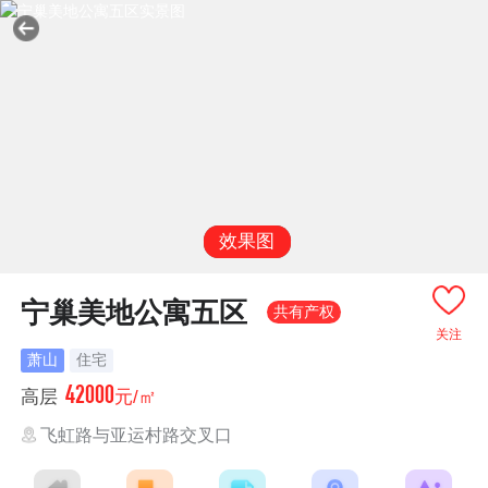
效果图
宁巢美地公寓五区
共有产权
关注
萧山
住宅
42000
高层
元/㎡
飞虹路与亚运村路交叉口