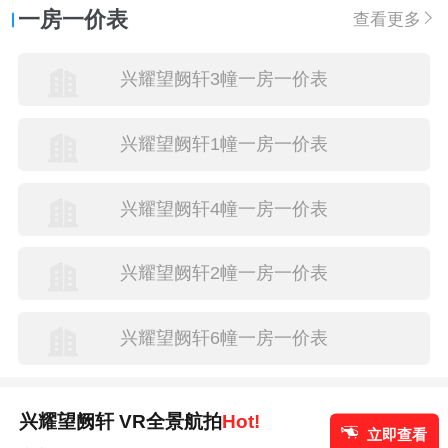
一房一价表
查看更多
兴耀望阙轩3幢一房一价表
兴耀望阙轩1幢一房一价表
兴耀望阙轩4幢一房一价表
兴耀望阙轩2幢一房一价表
兴耀望阙轩6幢一房一价表
兴耀望阙轩 VR全景航拍
Hot!
立即查看