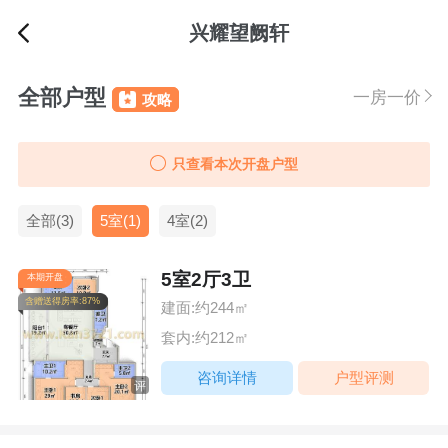
兴耀望阙轩
全部户型
一房一价
攻略
只查看本次开盘户型
全部(3)
5室(1)
4室(2)
5室2厅3卫
本期开盘
含赠送得房率:87%
建面:约244㎡
套内:约212㎡
咨询详情
户型评测
评