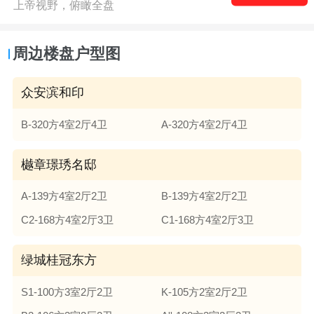
上帝视野，俯瞰全盘
周边楼盘户型图
众安滨和印
B-320方4室2厅4卫
A-320方4室2厅4卫
樾章璟琇名邸
A-139方4室2厅2卫
B-139方4室2厅2卫
C2-168方4室2厅3卫
C1-168方4室2厅3卫
绿城桂冠东方
S1-100方3室2厅2卫
K-105方2室2厅2卫