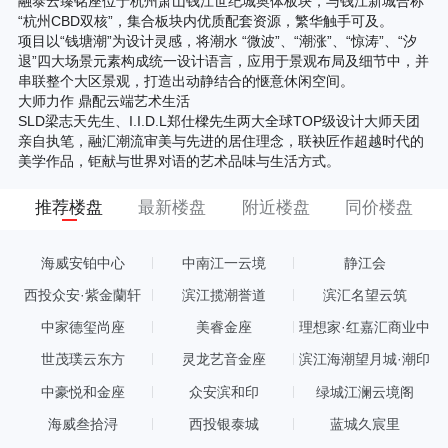
融泰云臻铭座位于杭州萧山钱江世纪城奥体板块，与钱江新城合称
“杭州CBD双核”，集合板块内优质配套资源，繁华触手可及。
项目以“钱塘潮”为设计灵感，将潮水 “微波”、“潮涨”、“惊涛”、“汐
退”四大场景元素构成统一设计语言，应用于景观布局及细节中，并
串联整个大区景观，打造出动静结合的惬意休闲空间。
大师力作 鼎配云端艺术生活
SLD梁志天先生、I.I.D.L郑仕樑先生两大全球TOP级设计大师天团
亲自执笔，融汇潮流审美与先进的居住理念，联袂匠作超越时代的
美学作品，钜献与世界对语的艺术品味与生活方式。
推荐楼盘
最新楼盘
附近楼盘
同价楼盘
海威安铂中心
中南江一云境
静江会
西投众安·紫金蘭轩
滨江揽潮誉道
滨汇名望云筑
中家德玺尚座
美睿金座
理想家·红嘉汇商业中
心
世茂璞云东方
灵龙艺音金座
滨江海潮望月城·潮印
中豪悦和金座
众安滨和印
绿城江澜云境阁
海威叁拾浔
西投银泰城
蓝城久宸里