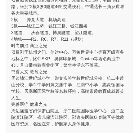
路，坐拥“2横3纵3隧道4铁”交通便利，***通达长三角及世界
各大重要城市。
2横——奔竞大道、机场高速
3纵——钱江二桥、钱江三桥、钱江四桥
3隧道——庆春隧道、博奥隧道、望江隧道。
4地铁——R2、R6、R7、R11（规划）
时尚前沿 商业之光
项目列于杭州之门、信达中心、万象世界中心等百万级商务
地标之中，比邻SKP、奥体印象城、Costco等著名商业中
心，且自带精致商业街区，繁华生活永不落幕。
书香人文 教育之光
周边钱江世纪城小学、崇文实验学校世纪城分校、杭二中萧
山分校、学军中学附属文渊中学、江南中小学、惠灵顿国际
学校、贝塞斯国际学校等名校环抱，高端素质教育成就菁英
人生。
完善医疗 健康之光
周边涵盖省妇保萧山院区、浙二医院国际医学中心，浙二医
院滨江院区、省儿保滨江院区、邵逸夫医院庆春院区等优质
医疗资源，名医在旁，护航家人身体健康。