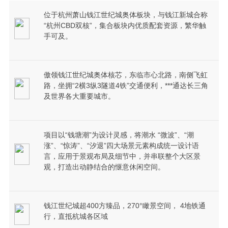
位于杭州萧山钱江世纪城奥体板块，与钱江新城合称
“杭州CBD双核”，集合板块内优质配套资源，繁华触
手可及。
傲领钱江世纪城奥体核芯，东临市心北路，南侧飞虹
路，坐拥“2横3纵3隧道4铁”交通便利，***通达长三角
及世界各大重要城市。
项目以“钱塘潮”为设计灵感，将潮水 “微波”、“潮
涨”、“惊涛”、“汐退”四大场景元素构成统一设计语
言，应用于景观布局及细节中，并串联整个大区景
观，打造出动静结合的惬意休闲空间。
钱江世纪城超400方臻品，270°瞰景空间， 4地铁通
行，直抵杭城各区域