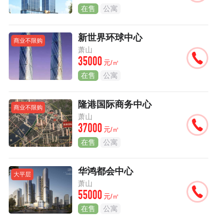
在售
公寓
新世界环球中心
商业不限购
萧山
35000
元/㎡
在售
公寓
隆港国际商务中心
商业不限购
萧山
37000
元/㎡
在售
公寓
华鸿都会中心
大平层
萧山
55000
元/㎡
在售
公寓