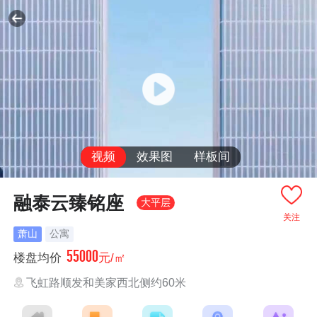
视频
效果图
样板间
融泰云臻铭座
大平层
关注
萧山
公寓
55000
楼盘均价
元/㎡
飞虹路顺发和美家西北侧约60米