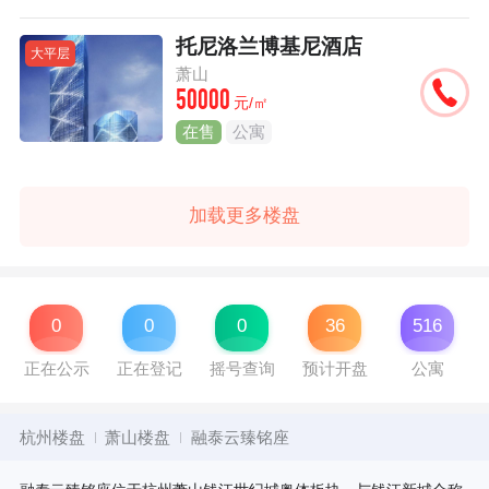
托尼洛兰博基尼酒店
大平层
萧山
50000
元/㎡
在售
公寓
加载更多楼盘
0
0
0
36
516
正在公示
正在登记
摇号查询
预计开盘
公寓
杭州楼盘
萧山楼盘
融泰云臻铭座