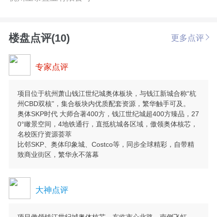
楼盘点评(10)
更多点评
专家点评
项目位于杭州萧山钱江世纪城奥体板块，与钱江新城合称“杭
州CBD双核”，集合板块内优质配套资源，繁华触手可及。
奥体SKP时代 大师合著400方，钱江世纪城超400方臻品，27
0°瞰景空间，4地铁通行，直抵杭城各区域，傲领奥体核芯，
名校医疗资源荟萃
比邻SKP、奥体印象城、Costco等，同步全球精彩，自带精
致商业街区，繁华永不落幕
大神点评
项目傲领钱江世纪城奥体核芯，东临市心北路，南侧飞虹