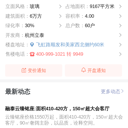
立面风格：
玻璃
占地面积：
9167平方米
建筑面积：
6万方
容积率：
4.00
绿化率：
30%
总户数：
60户
开发商：
杭州立泰
楼盘地址：
飞虹路顺发和美家西北侧约60米
售楼电话：
400-999-1021 转 9949
变价通知
开盘通知
最新动态
更多动态
融泰云臻铭座:面积410-420方，150㎡超大会客厅
云臻铭座价格1550万起，面积410-420方，150㎡超大会
客厅，90㎡奢阔主卧，以品质，诠释空间。