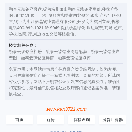
融泰云臻铭座楼盘,提供杭州萧山融泰云臻铭座房价,楼盘户型
图,项目地址位于:飞虹路顺发和美家西北侧约60米,产权年限40
年,物业为浙江丽晶物业管理有限公司,开发商为杭州立泰,售楼
电话400-999-1021 转 9949,提供楼盘绿化,周边配套,商场,超市,
学校,医院,行,周边地图交通等楼盘信。
楼盘相关信息：
融泰云臻铭座相册
融泰云臻铭座周边配套
融泰云臻铭座户
型图
融泰云臻铭座详情
融泰云臻铭座点评
免责声明：本网站作为房产信息聚合类导航网站，仅为方便广
大用户掌握信息而提供一站式无偿浏览、查阅的功能，所载内
容仅供参考，网站不声明或保证所发布信息的真实性，准确性
和完整性，最终信息以售楼处及政府部门登记备案为准，请谨
慎核查。
www.kan3721.com
首页
新房
资格查询
房贷计算器