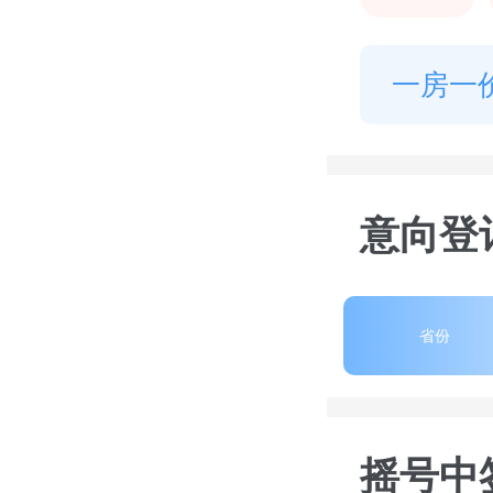
一房一
意向登
省份
摇号中