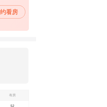
约看房
有房
52