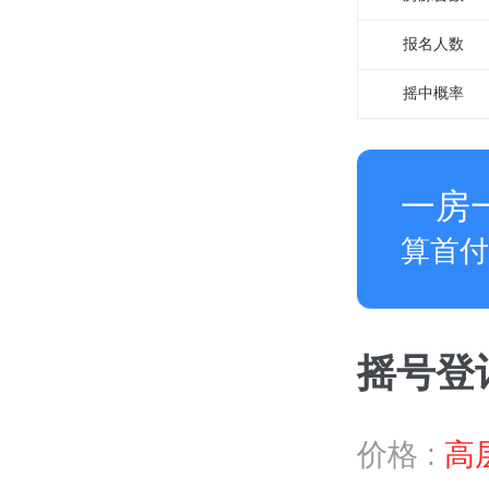
报名
人数
摇中概率
一房
算首付
摇号登记 
价格 :
高层