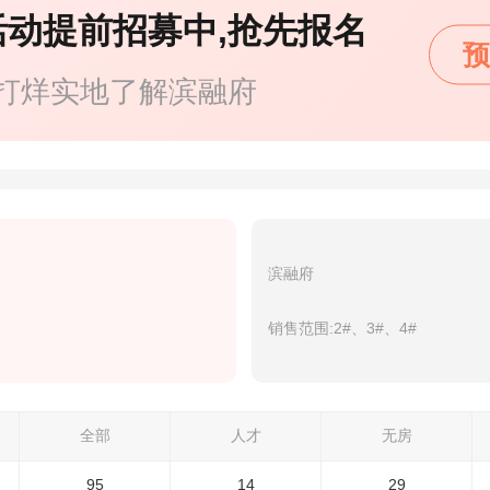
活动提前招募中,抢先报名
预
打烊实地了解滨融府
滨融府
销售范围:2#、3#、4#
全部
人才
无房
95
14
29