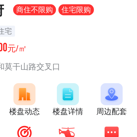
府
商住不限购
住宅限购
住宅
00
元/㎡
和莫干山路交叉口
楼盘动态
楼盘详情
周边配套