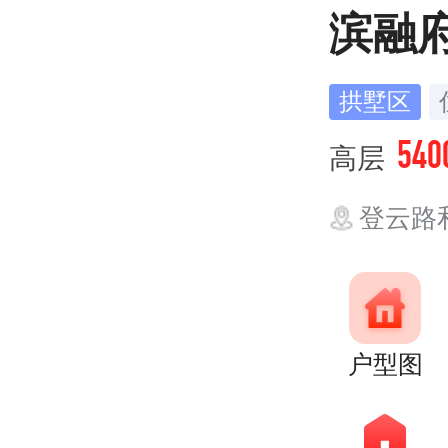
滨融
拱墅区
540
高层
登云路
户型图