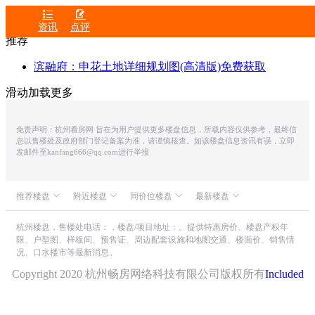


资讯
点评
推荐
滨融府：申花土地详细规划图(高清版)免费获取
滑动加载更多
免责声明：杭州看房网 旨在为用户提供更多楼盘信息，所载内容仅供参考，最终信
息以售楼处及政府部门登记备案为准，请谨慎核查。如该楼盘信息资讯有误，立即
发邮件至kanfang666@qq.com进行举报
推荐楼盘
附近楼盘
同价位楼盘
最新楼盘
众安IOC潮悦公馆
中家德玺尚座
滨江万潮星汇
滨润锦翠城
中融蓝城CoC理想城
世茂同人山庄
融创金成杭源里
杭州楼盘，售楼处电话：，楼盘/项目地址：。提供特惠房价、楼盘产权年
限、户型图、样板间、预售证、周边配套设施和地图交通、楼面价、销售情
朗诗溪涧雅庐
滨江揽云锦绣里
九龙仓华发天荟
山水颐萃别院
首开杭州金茂府
况、口水楼市等最新消息。
天阳尚景国际
昆仑公馆
绿城・湖栖云庐
新湖武林国际公寓
中粮杭州大悦城
万银国际总裁飞行公馆
滨运映翠湾
Copyright 2020 杭州畅房网络科技有限公司版权所有
Included
浙旅德信西宸
滨杭滨纷城
杭曜置地中心
绿城汀岸印月