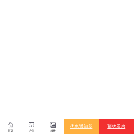
招商杭著臻邸
保亿・云隐星润府
优惠通知我
预约看房
首页
户型
相册