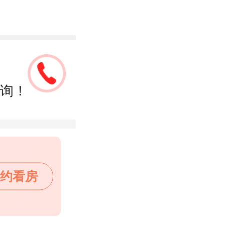
询！
约看房