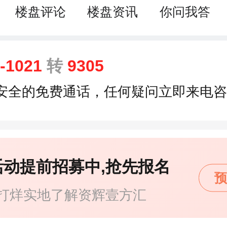
楼盘评论
楼盘资讯
你问我答
9-1021
转
9305
安全的免费通话，任何疑问立即来电咨
活动提前招募中,抢先报名
预
打烊实地了解资辉壹方汇