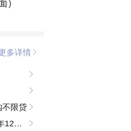
建面）
更多详情
购不限贷
2月30日