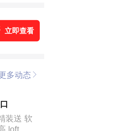
立即查看
更多动态
铁口
精装送 软
oft,均