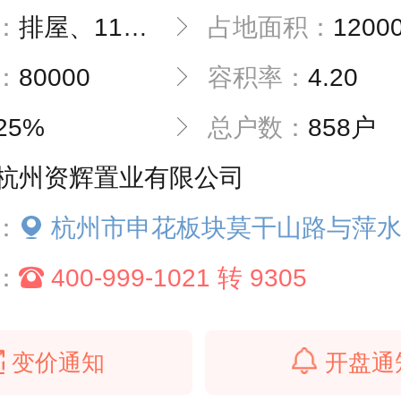
：
排屋、11层LOFT以及平层公寓
占地面积：
1200
：
80000
容积率：
4.20
25%
总户数：
858户
杭州资辉置业有限公司
：
杭州市申花板块莫干山路与萍水街交叉口西北角（莫干山路9
：
400-999-1021 转 9305
变价通知
开盘通