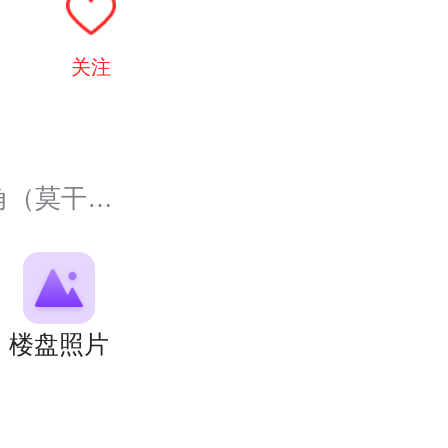
关注
987号）
楼盘照片