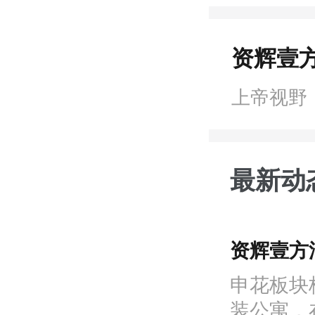
资辉壹方
上帝视野
最新动
资辉壹方
申花板块
装公寓，在