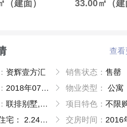
00㎡（建面）
33.00㎡（
情
查看
：
资辉壹方汇
销售状态：
售罄
：
2018年07月10日
物业类型：
公寓
：
联排别墅,高层
项目特色：
不限
住宅： 2.24，别墅：2.24
交房时间：
2016年1