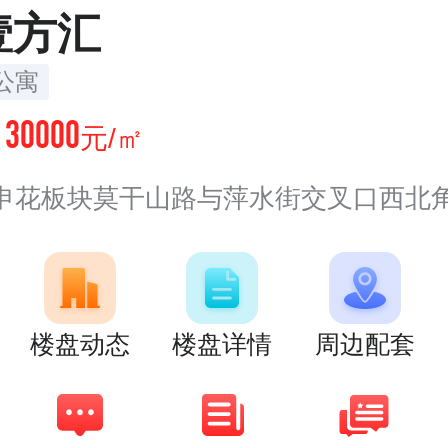
壹方汇
公寓
30000
价
元/㎡
花板块莫干山路与萍水街交叉口西北角（莫干山路
楼盘动态
楼盘详情
周边配套