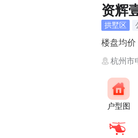
资辉
拱墅区
楼盘均
杭州市申
户型图