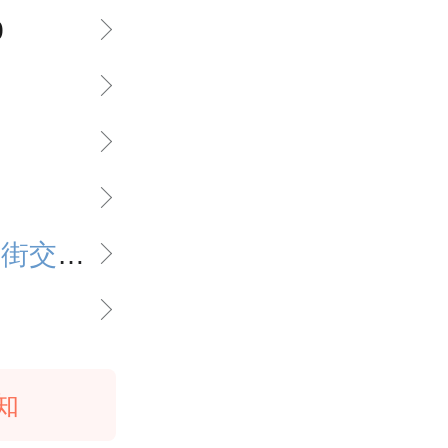
0
87号）
知