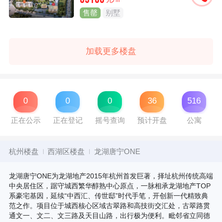
65100
售罄
别墅
加载更多楼盘
0
0
0
36
516
正在公示
正在登记
摇号查询
预计开盘
公寓
杭州楼盘
西湖区楼盘
龙湖唐宁ONE
龙湖唐宁ONE为龙湖地产2015年杭州首发巨著，择址杭州传统高端
中央居住区，踞守城西繁华醇熟中心原点，一脉相承龙湖地产TOP
系豪宅基因，延续“中西汇、传世邸”时代手笔，开创新一代精致典
范之作。项目位于城西核心区域古翠路和高技街交汇处，古翠路贯
通文一、文二、文三路及天目山路，出行极为便利。毗邻省立同德