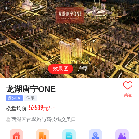
效果图
户型
龙湖唐宁ONE
关注
西湖区
住宅
53539
楼盘均价
元/㎡
西湖区古翠路与高技街交叉口