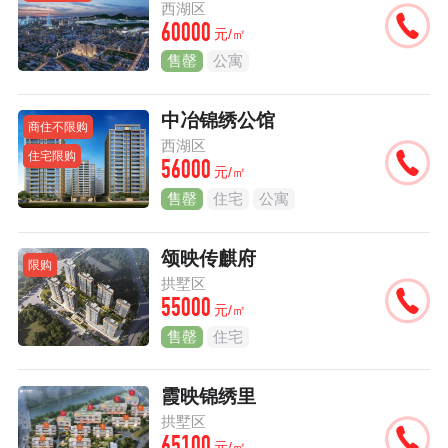
西湖区
60000
元/㎡
售罄
公寓
中冶锦绣公馆
商住不限购
西湖区
住宅限购
56000
元/㎡
售罄
住宅
公寓
颂映传麒府
限购
拱墅区
55000
元/㎡
售罄
住宅
霞映锦绣里
拱墅区
元/㎡