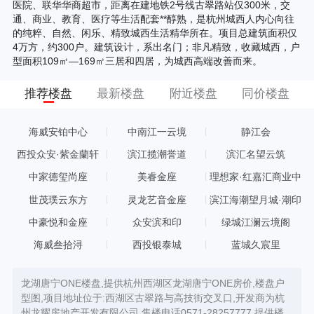
医院、联华华商超市，距离在建地铁2号线古翠路站仅300米，交
通、商业、教育、医疗等生活配套**醇熟，是杭州城西人内心向往
的纯粹、自然、闲乐、精致城西生活精华所在。项目总建筑面积仅
4万方，约300户。建筑设计，系出名门；非凡精致，收藏城西，户
型面积109㎡—169㎡三居和四居，为城西高端改善而来。
推荐楼盘
最新楼盘
附近楼盘
同价楼盘
海威安铂中心
中南江一云境
静江会
西投众安·紫金蘭轩
滨江揽潮誉道
滨汇名望云筑
中家德玺尚座
美睿金座
理想家·红嘉汇商业中
心
世茂璞云东方
灵龙艺音金座
滨江海潮望月城·潮印
中豪悦和金座
众安滨和印
绿城江澜云境阁
海威叁拾浔
西投银泰城
蓝城久宸里
龙湖唐宁ONE楼盘,提供杭州西湖区龙湖唐宁ONE房价,楼盘户
型图,项目地址位于:西湖区古翠路与高技街交叉口,开发商为杭
州龙耀房地产开发有限公司,售楼电话0571-28257777,提供楼