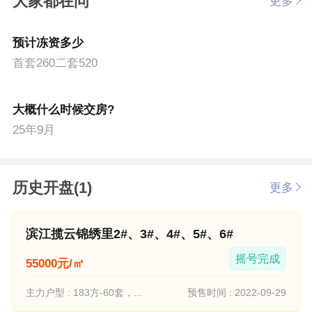
大家都在问
更多
预计冻资多少
首套260二套520
大概什么时候交房?
25年9月
历史开盘(1)
更多
滨江揽云锦绣里2#、3#、4#、5#、6#
摇号完成
55000元/㎡
主力户型 : 183方-60套，...
预售时间 : 2022-09-29