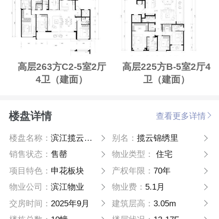
高层263方C2-5室2厅
高层225方B-5室2厅4
4卫（建面）
卫（建面）
楼盘详情
查看更多详情
楼盘名称：
滨江揽云锦绣里
别名：
揽云锦绣里
销售状态：
售罄
物业类型：
住宅
项目特色：
申花板块
产权年限：
70年
物业公司：
滨江物业
物业费：
5.1月
交房时间：
2025年9月
建筑层高：
3.05m