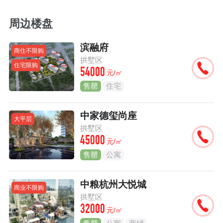
周边楼盘
滨融府
商住不限购
拱墅区
住宅限购
54000
元/㎡
售罄
住宅
中家德玺尚座
大平层
拱墅区
45000
元/㎡
售罄
公寓
中粮杭州大悦城
商业不限购
拱墅区
32000
元/㎡