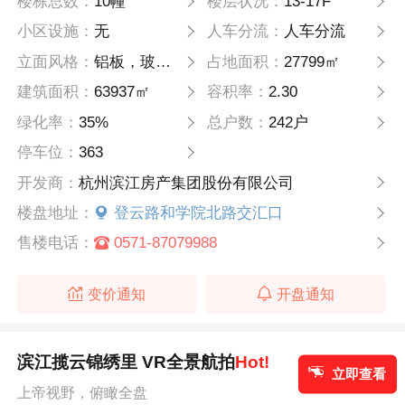
楼栋总数：
10幢
楼层状况：
13-17F
小区设施：
无
人车分流：
人车分流
立面风格：
铝板，玻璃，涂料，部分石材
占地面积：
27799㎡
建筑面积：
63937㎡
容积率：
2.30
绿化率：
35%
总户数：
242户
停车位：
363
开发商：
杭州滨江房产集团股份有限公司
楼盘地址：
登云路和学院北路交汇口
售楼电话：
0571-87079988
变价通知
开盘通知
滨江揽云锦绣里 VR全景航拍
Hot!
立即查看
上帝视野，俯瞰全盘