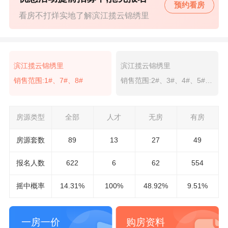
预约看房
看房不打烊实地了解滨江揽云锦绣里
滨江揽云锦绣里
滨江揽云锦绣里
销售范围:1#、7#、8#
销售范围:2#、3#、4#、5#、6#
房源类型
全部
人才
无房
有房
房源套数
89
13
27
49
报名
人数
622
6
62
554
摇中概率
14.31%
100%
48.92%
9.51%
一房一价
购房资料