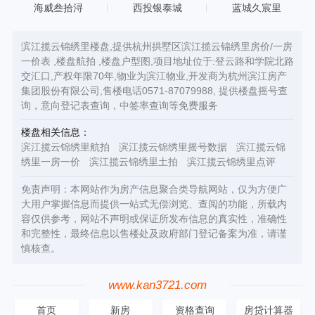
海威叁拾浔
西投银泰城
蓝城久宸里
滨江揽云锦绣里楼盘,提供杭州拱墅区滨江揽云锦绣里房价/一房
一价表 ,楼盘航拍 ,楼盘户型图,项目地址位于:登云路和学院北路
交汇口,产权年限70年,物业为滨江物业,开发商为杭州滨江房产
集团股份有限公司,售楼电话0571-87079988, 提供楼盘摇号查
询，意向登记表查询，中签率查询等免费服务
楼盘相关信息：
滨江揽云锦绣里航拍
滨江揽云锦绣里摇号数据
滨江揽云锦
绣里一房一价
滨江揽云锦绣里土拍
滨江揽云锦绣里点评
免责声明：本网站作为房产信息聚合类导航网站，仅为方便广
大用户掌握信息而提供一站式无偿浏览、查阅的功能，所载内
容仅供参考，网站不声明或保证所发布信息的真实性，准确性
和完整性，最终信息以售楼处及政府部门登记备案为准，请谨
慎核查。
www.kan3721.com
首页
新房
资格查询
房贷计算器