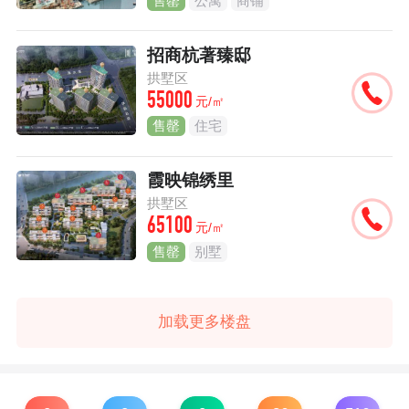
售罄
公寓
商铺
招商杭著臻邸
拱墅区
55000
元/㎡
售罄
住宅
霞映锦绣里
拱墅区
65100
元/㎡
售罄
别墅
加载更多楼盘