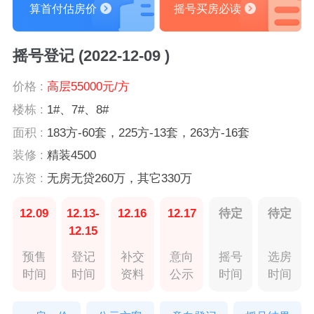
算首付估房价
摇号买房必读
摇号登记 (2022-12-09 )
价格 :
高层55000元/方
楼栋 :
1#、7#、8#
面积 :
183方-60套，225方-13套，263方-16套
装修 :
精装4500
冻资 :
无房无贷260万，其它330万
12.09
12.13-
12.16
12.17
待定
待定
12.15
预售
登记
补交
意向
摇号
选房
时间
时间
资料
公示
时间
时间