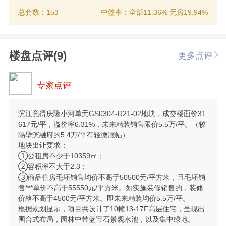
总套数：153
中签率：全部11.36% 无房19.94%
楼盘点评(9)
更多点评
专家点评
滨江竞得庆隆小河单元GS0304-R21-02地块，成交楼面价31
617元/平，溢价率6.31%，未来精装销售限价5.5万/平。（较
隔壁滨融府的5.4万/平有轻微涨幅）
地块出让要求：
①公租房不少于10359㎡；
②容积率不大于2.3；
③商品住房毛坯销售均价不高于50500元/平方米，且毛坯销
售***单价不高于55550元/平方米。如实施装修销售的，装修
价格不高于4500元/平方米。即未来精装均价5.5万/平。
根据规划显示，项目共设计了10幢13-17F高层住宅，呈现出
围合式布局，园林中带蓝宝石景观水池，以及集中绿地。