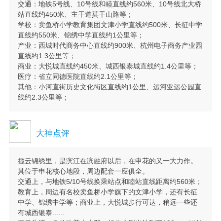
交通：地铁5号线、10号线和睦直线约560米、10号线北大桥
站直线约450米、主干道莫干山路等；
学校：卖鱼桥小学教育集团文津小学直线约500米、长征中学
直线约550米、锦绣中学直线约1公里等；
产业：西城时代商务中心直线约900米、杭州电子商务产业园
直线约1.3公里等；
商业：大悦城直线约450米、城西银泰城直线约1.4公里等；
医疗：省立同德医院直线约2.1公里等；
其他：小河直街历史文化街区直线约1公里、运河亚运公园直
线约2.3公里等；
大神点评
揽云锦绣里，是滨江在滨融府以后，在申花的又一大力作。
其位于申花核心地段，周边配套一应俱全。
交通上，与地铁5/10号线换乘站点和睦站直线距离约560米；
教育上，周边有名校卖鱼桥小学旗下的文津小学，还有长征
中学、锦绣中学等；商业上，大悦城步行可达，稍远一些还
有城西银泰......