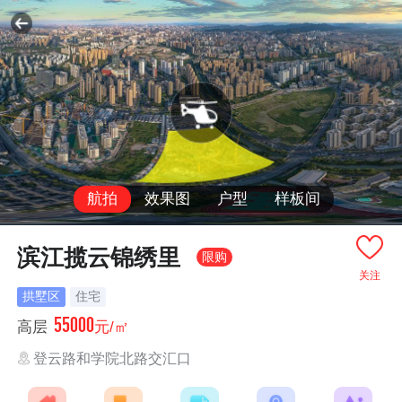
航拍
效果图
户型
样板间
滨江揽云锦绣里
限购
关注
拱墅区
住宅
55000
高层
元/㎡
登云路和学院北路交汇口