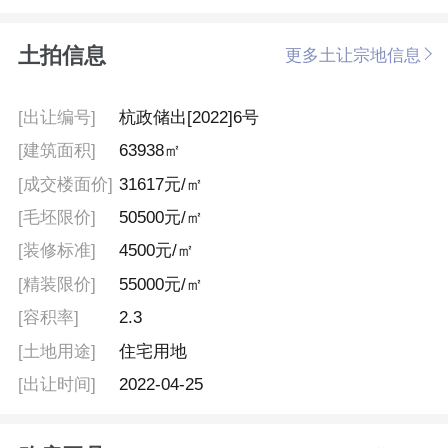
土拍信息
更多土让宗地信息
[出让编号]
杭政储出[2022]6号
[建筑面积]
63938㎡
[成交楼面价]
31617元/㎡
[毛坯限价]
50500元/㎡
[装修标准]
4500元/㎡
[精装限价]
55000元/㎡
[容积率]
2.3
[土地用途]
住宅用地
[出让时间]
2022-04-25