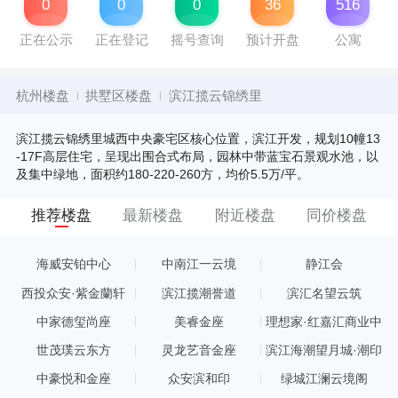
0
0
0
36
516
正在公示
正在登记
摇号查询
预计开盘
公寓
杭州楼盘
拱墅区楼盘
滨江揽云锦绣里
滨江揽云锦绣里城西中央豪宅区核心位置，滨江开发，规划10幢13
-17F高层住宅，呈现出围合式布局，园林中带蓝宝石景观水池，以
及集中绿地，面积约180-220-260方，均价5.5万/平。
推荐楼盘
最新楼盘
附近楼盘
同价楼盘
海威安铂中心
中南江一云境
静江会
西投众安·紫金蘭轩
滨江揽潮誉道
滨汇名望云筑
中家德玺尚座
美睿金座
理想家·红嘉汇商业中
心
世茂璞云东方
灵龙艺音金座
滨江海潮望月城·潮印
中豪悦和金座
众安滨和印
绿城江澜云境阁