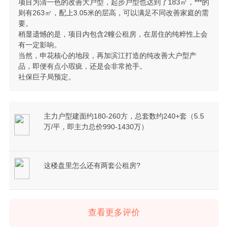
项目为清一色的改善大户型，起步户型也达到了183㎡，***的
则有263㎡，配上3.05米的层高，可以满足不同改善家庭的需
要。
稍显遗憾的是，项目内包含2幢公租房，在居住的纯粹性上会
有一定影响。
当然，申花核心的地段，再加滨江打造的纯改善大户型产
品，即便有点小瑕疵，还是会非常抢手。
社保巨子局预定。
主力户型建面约180-260方，总套数约240+套（5.5
万/平，即主力总价990-1430万）
这楼盘里怎么还有两套公租房?
查看更多评价