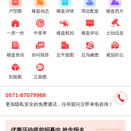
户型图
楼盘动态
楼盘详情
周边配套
楼盘照片
一房一价
中签率
楼盘航拍
楼盘评论
土拍信息
楼盘资讯
你问我答
总平面图
总鸟瞰图
规划区位
剖面图
立面图
0571-87079988
更加隐私安全的免费通话，任何疑问立即来电咨询！
优惠活动提前招募中,抢先报名