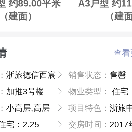
型 约89.00平米
A3户型 约11
（建面）
（建
情
查看
：
浙旅德信西宸
销售状态：
售罄
：
加推3号楼
物业类型：
住宅
：
小高层,高层
项目特色：
浙旅申花板
住宅：2.25
交房时间：
2017年1