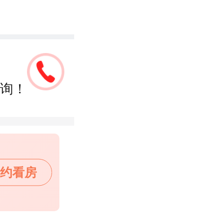
询！
约看房