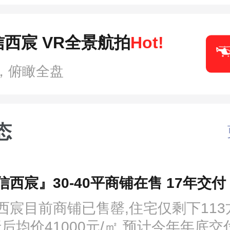
西宸 VR全景航拍
Hot!
，俯瞰全盘
态
西宸』30-40平商铺在售 17年交付
西宸目前商铺已售罄,住宅仅剩下113
折后均价41000元/㎡,预计今年年底