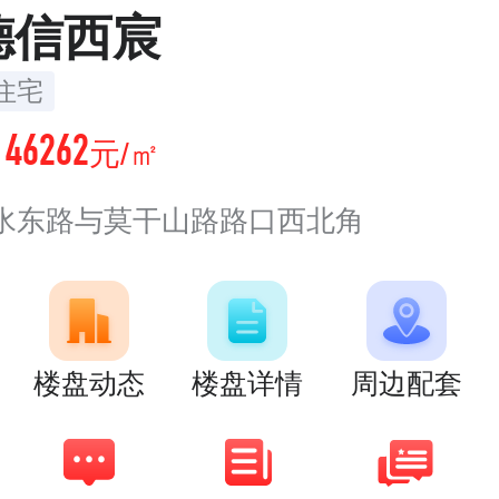
德信西宸
住宅
46262
价
元/㎡
水东路与莫干山路路口西北角
楼盘动态
楼盘详情
周边配套