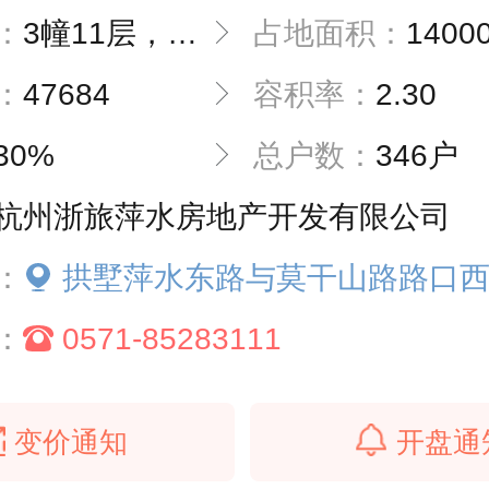
：
3幢11层，3幢18层
占地面积：
1400
：
47684
容积率：
2.30
30%
总户数：
346户
杭州浙旅萍水房地产开发有限公司
：
拱墅萍水东路与莫干山路路口
：
0571-85283111
变价通知
开盘通