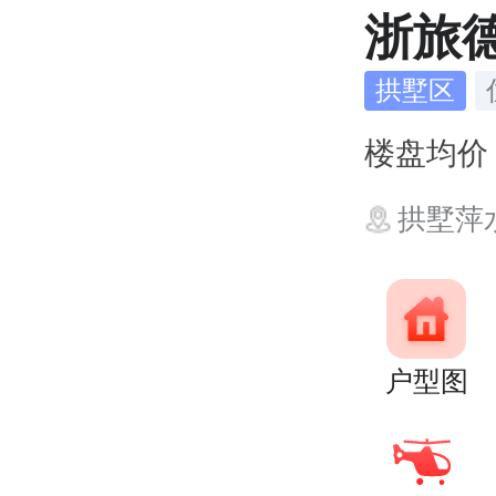
浙旅
拱墅区
楼盘均
拱墅萍
户型图