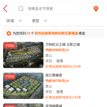
区域
类型
为您找到
15
个
杭州姑娘桥地铁站附近新楼盘
楼盘
万科虹云之城 云彩之城
不限购
均价25600元/㎡
萧山
类型：
住宅
距离姑娘桥地铁站133米
滨江翠栖府
不限购
均价30750元/㎡
萧山
类型：
住宅
距离姑娘桥地铁站133米
滨润锦翠城