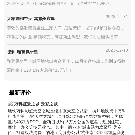
2024年06月12日绿城溪映明月4、6、7号楼摇号已完成。
2023-12-31
大家坤和中天·棠源美宸里
尊敬的棠源美宸里业主家人们: 启信安好，见字如晤!万物冬藏，
积蓄新的力量;家颜蜕变，淬炼新生渴望。我们用心雕琢细节...
2023-12-19
保利·和著风华里
和著风华里主城区地铁口央企著作，12月清盘特惠，先到先得捡
漏的来！123-139方总价426万起！
最新评论
万科虹云之城 云彩之城
地铁万科彩虹天空之城是继未来天空之城后，杭州地铁携手万科
打造的第二座“天空之城”。项目落址地铁5号线姑娘桥站，为体
量约40万方TOD。全项目以约13万方公园为底盘，规划住宅、
商业、办公等多元业态。 其中，商业以“城市活力欢聚场”为定
位，打造板块消费目的地；商务办公以“杭州南TOD 枢纽型商务