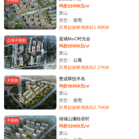
不限购
均价22098元/㎡
萧山
类型：
住宅
距离姑娘桥地铁站1.88KM
蓝城MoC时光会
公寓不限购
均价20000元/㎡
萧山
类型：
公寓
距离姑娘桥地铁站2.27KM
赞成翠悦半岛
不限购
均价36900元/㎡
萧山
类型：
住宅
距离姑娘桥地铁站2.75KM
绿城山澜桂语轩
不限购
均价32000元/㎡
萧山