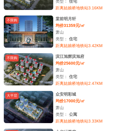
类型：
住宅
距离姑娘桥地铁站3.16KM
棠前明月轩
不限购
均价31359元/㎡
萧山
类型：
住宅
距离姑娘桥地铁站3.42KM
滨江旭辉滨旭府
不限购
均价25600元/㎡
萧山
类型：
住宅
距离姑娘桥地铁站2.47KM
众安明彩城
大平层
均价17000元/㎡
萧山
类型：
公寓
距离姑娘桥地铁站3.33KM