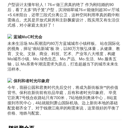
户型设计太懂年轻人！76㎡做三房真的绝了 作为刚结婚的90
后，看了太多“鸽子笼”户型，滨润锦翠城76㎡能做到超30㎡厅域
+5.6米阳台，还带三段式分离公卫，这种空间利用率真的戳中刚
需痛点。尤其是开放式厨房和主卧飘窗设计，既实用又有生活仪
式感，对小家庭太友好了！
蓝城MoC时光会
未来生活场 Mo系潮流约80万方蓝城城市小镇样板。 站在国际化
的视角，择址“南站新城”板 块，以80万方恢弘体量，从健康、教
育、文化、文脉、商业、科技、艺术、产业等八大维度，构建
Mo城市小镇、Mo.绿色生态、Mo.产品、Mo.生活、Mo.服务五
轴，以 Mo系青年潮流需求为原点，打造超越当下的城市未来生
活样本。
保利和者时光印象府
今年，翡丽公园和君奥时代先后交付，将成为新街板块**的价值
背书。保利在新街前有欣品华庭，后有和者时光印象府。 毕竟
它距离7号线合欢路站只有700米，7站地铁到奥体中心，8站直
接到市民中心，4站就能到萧山国际机场。边上新街本地的基础
配套都齐全了。对于钱塘江南岸的刚需来说，这里很好的平衡了
价格、地铁与配套。