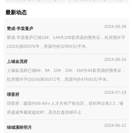
最新动态
2024-08-28
赞成·学棠曼庐
赞成·学棠曼庐已领10#、14#共108套房源的预售证，杭房预许字
(2024)第00376号，房源均价32900元/平米。
2024-08-24
上城金茂府
上城金茂府已领8#、9#、10#、15#、16#共44套房源的预售证，
杭房预许字(2024)第00372号，房源均价47600元/平米。
2024-07-19
璟荟府
璟荟府：建面约48-69㎡人才共有产权住区，容积率仅有2.2，臻
席递减争藏就趁此时，高光红盘劲销不止
2024-06-12
绿城溪映明月