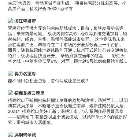
生态”为愿景，带动区域产业升级。 项目住宅部分规划高层、小
高层产品，精装限价25600元/平方...
滨江翠栖府
翠栖府位于潜力无穷的南站新城板块，目前，板块发展势头迅
猛，未来前景可期。 板块内拥有高铁+地铁等多维交通加持，辐
射杭州、绍兴、台州、温州等高能城市集群。 这也意味着未来
潜在客群广泛，翠栖府在二手市场的安全系数再上一个台阶。
而且，随着杭绍线地铁线路的开通，杭州正式通过公共交通接轨
绍兴，板块地位快速跃升。 翠栖府就在当年的红盘——彩虹天
空之城（中签率曾低至6%）对面，距地铁5号线姑娘桥站直线...
得力名望府
能不能用公积金贷款，首付两成还是三成？
招商花栖云境里
招商蛇口不断拥抱杭州拥江发展的趋势和浪潮，乘潮而上，以闻
博花城为序章，不断落子重仓钱塘江南岸，焕新江南品质人居。
2021年招商蛇口美好上新，深耕江南，“花”系列作品再展风华
——招商蛇口·花栖云境里于初夏绽放，以城市单元2.0的崭新探
索，重构城市人居想象。
滨润锦翠城