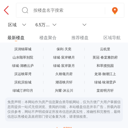
区域
6.5万以
上
最新楼盘
楼盘聚合
推荐楼盘
区域导航
滨润锦翠城
保利·天奕
云杭里
山水颐萃别院
绿城·宸岸栖月
英冠·春棠雅韵府
绿城·湖栖云庐
绿城·宸岸新月
和萃揽悦园
滨运映翠湾
久映颂月府
龙湖·御潮江上
滨杭滨纷城
潮语映月轩
绿城·咏湖雲庐
绿城汀岸印月
兴耀·沐云川
棠前明月轩
免责声明：本网站作为房产信息聚合类导航网站，仅为方便广大用户掌握信
息而提供一站式无偿浏览、查阅的功能，本站楼盘信息并非广告，所载内容
仅供参考，网站不声明或保证所发布信息的真实性，准确性和完整性，最终
信息以售楼处及政府部门登记备案为准，请谨慎核查。