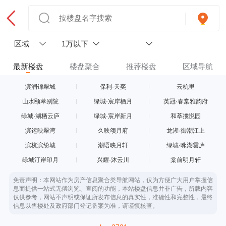
区域
1万以下
最新楼盘
楼盘聚合
推荐楼盘
区域导航
滨润锦翠城
保利·天奕
云杭里
山水颐萃别院
绿城·宸岸栖月
英冠·春棠雅韵府
绿城·湖栖云庐
绿城·宸岸新月
和萃揽悦园
滨运映翠湾
久映颂月府
龙湖·御潮江上
滨杭滨纷城
潮语映月轩
绿城·咏湖雲庐
绿城汀岸印月
兴耀·沐云川
棠前明月轩
免责声明：本网站作为房产信息聚合类导航网站，仅为方便广大用户掌握信
息而提供一站式无偿浏览、查阅的功能，本站楼盘信息并非广告，所载内容
仅供参考，网站不声明或保证所发布信息的真实性，准确性和完整性，最终
信息以售楼处及政府部门登记备案为准，请谨慎核查。