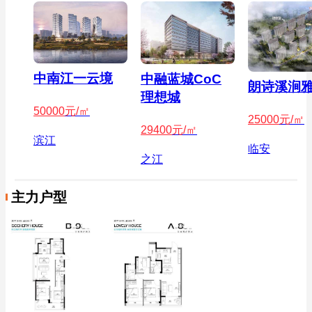
中南江一云境
中融蓝城CoC
朗诗溪涧
理想城
50000
元/㎡
25000
元/㎡
29400
元/㎡
滨江
临安
之江
主力户型