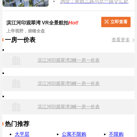
地址：
青西三路与北一路交汇处
立即查看
滨江河印观翠湾 VR全景航拍
Hot!
上帝视野，俯瞰全盘
一房一价表
查看更多
滨江河印观翠湾2幢一房一价表
滨江河印观翠湾5幢一房一价表
滨江河印观翠湾3幢一房一价表
热门推荐
大平层
公寓不限购
不限购