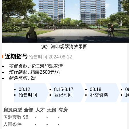
滨江河印观翠湾效果图
近期摇号
预售时间:2024-08-12
项目名称 :
滨江河印观翠湾
预计装修 :
精装2500元/方
销售范围 :
2#
08.12
8.15-8.17
08.18
0
预售时间
登记时间
补交资料
房源类型
全部
人才
无房
有房
房源套数
96
-
-
-
入围条件
-
-
-