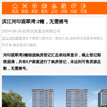
首页
航拍
房价
摇号
土拍
详情
问答
平面
滨江河印观翠湾:2幢，无需摇号
2024-08-18
杭州滨岚置业有限公司
滨江河印观翠湾
位于青西三路与北一路交汇处,由杭州滨岚置业有限公
司开发,物业是滨江物业。
河印观翠湾2幢根据购房登记汇总表结果显示，截止登记期
限届满，共有0户家庭进行了购房登记，未达到可售房源总
数，无需摇号。