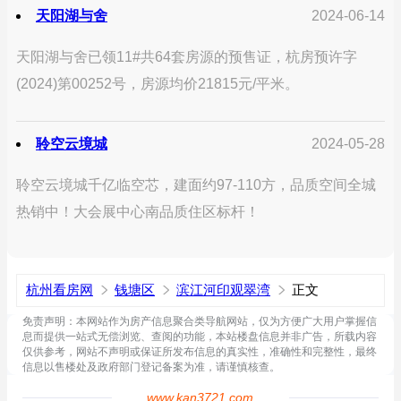
天阳湖与舍
2024-06-14
天阳湖与舍已领11#共64套房源的预售证，杭房预许字
(2024)第00252号，房源均价21815元/平米。
聆空云境城
2024-05-28
聆空云境城千亿临空芯，建面约97-110方，品质空间全城
热销中！大会展中心南品质住区标杆！
杭州看房网
钱塘区
滨江河印观翠湾
正文
免责声明：本网站作为房产信息聚合类导航网站，仅为方便广大用户掌握信
息而提供一站式无偿浏览、查阅的功能，本站楼盘信息并非广告，所载内容
仅供参考，网站不声明或保证所发布信息的真实性，准确性和完整性，最终
信息以售楼处及政府部门登记备案为准，请谨慎核查。
www.kan3721.com