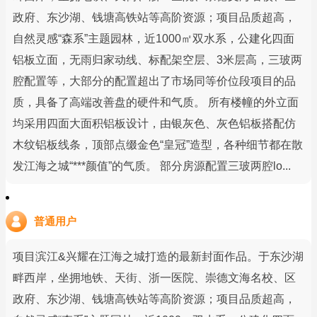
政府、东沙湖、钱塘高铁站等高阶资源；项目品质超高，
自然灵感“森系”主题园林，近1000㎡双水系，公建化四面
铝板立面，无雨归家动线、标配架空层、3米层高，三玻两
腔配置等，大部分的配置超出了市场同等价位段项目的品
质，具备了高端改善盘的硬件和气质。 所有楼幢的外立面
均采用四面大面积铝板设计，由银灰色、灰色铝板搭配仿
木纹铝板线条，顶部点缀金色“皇冠”造型，各种细节都在散
发江海之城“***颜值”的气质。 部分房源配置三玻两腔lo...
普通用户
项目滨江&兴耀在江海之城打造的最新封面作品。于东沙湖
畔西岸，坐拥地铁、天街、浙一医院、崇德文海名校、区
政府、东沙湖、钱塘高铁站等高阶资源；项目品质超高，