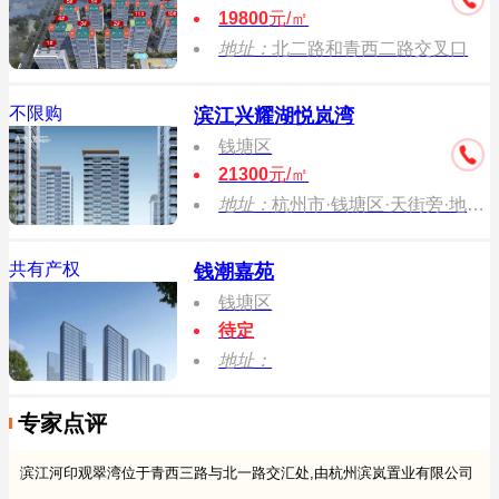
19800
元/㎡
地址：
北二路和青西二路交叉口
不限购
滨江兴耀湖悦岚湾
钱塘区
21300
元/㎡
地址：
杭州市·钱塘区·天街旁·地铁7号线启成路站往西约800米
共有产权
钱潮嘉苑
钱塘区
待定
地址：
专家点评
滨江河印观翠湾位于青西三路与北一路交汇处,由杭州滨岚置业有限公司