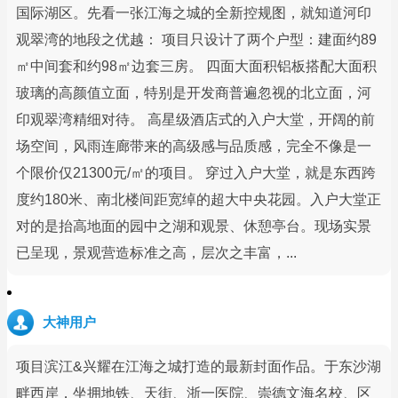
国际湖区。先看一张江海之城的全新控规图，就知道河印
观翠湾的地段之优越： 项目只设计了两个户型：建面约89
㎡中间套和约98㎡边套三房。 四面大面积铝板搭配大面积
玻璃的高颜值立面，特别是开发商普遍忽视的北立面，河
印观翠湾精细对待。 高星级酒店式的入户大堂，开阔的前
场空间，风雨连廊带来的高级感与品质感，完全不像是一
个限价仅21300元/㎡的项目。 穿过入户大堂，就是东西跨
度约180米、南北楼间距宽绰的超大中央花园。入户大堂正
对的是抬高地面的园中之湖和观景、休憩亭台。现场实景
已呈现，景观营造标准之高，层次之丰富，...
大神用户
项目滨江&兴耀在江海之城打造的最新封面作品。于东沙湖
畔西岸，坐拥地铁、天街、浙一医院、崇德文海名校、区