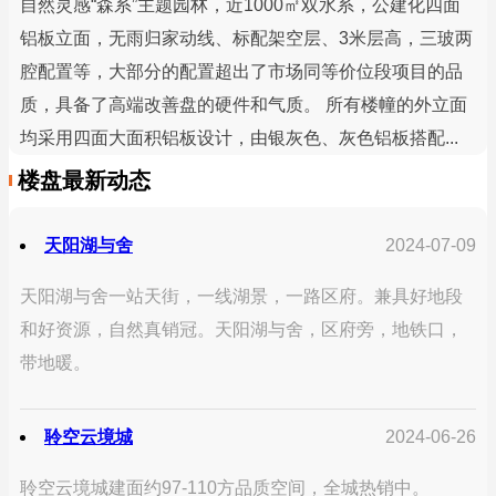
自然灵感“森系”主题园林，近1000㎡双水系，公建化四面
铝板立面，无雨归家动线、标配架空层、3米层高，三玻两
腔配置等，大部分的配置超出了市场同等价位段项目的品
质，具备了高端改善盘的硬件和气质。 所有楼幢的外立面
均采用四面大面积铝板设计，由银灰色、灰色铝板搭配...
楼盘最新动态
天阳湖与舍
2024-07-09
天阳湖与舍一站天街，一线湖景，一路区府。兼具好地段
和好资源，自然真销冠。天阳湖与舍，区府旁，地铁口，
带地暖。
聆空云境城
2024-06-26
聆空云境城建面约97-110方品质空间，全城热销中。