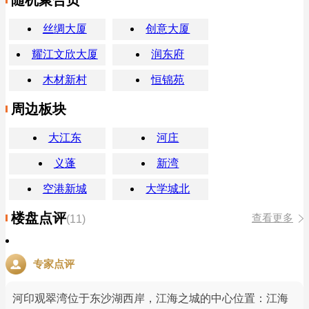
丝绸大厦
创意大厦
耀江文欣大厦
润东府
木材新村
恒锦苑
周边板块
大江东
河庄
义蓬
新湾
空港新城
大学城北
楼盘点评
查看更多
(11)
专家点评
河印观翠湾位于东沙湖西岸，江海之城的中心位置：江海