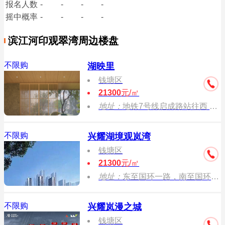
报名
人数
-
-
-
-
摇中概率
-
-
-
-
滨江河印观翠湾周边楼盘
不限购
湖映里
钱塘区
21300
元/㎡
地址：
地铁7号线启成路站往西 约700米
不限购
兴耀湖境观岚湾
钱塘区
21300
元/㎡
地址：
东至国环一路，南至国环一路，西至青西二路，北至北二路。
不限购
兴耀岚漫之城
钱塘区