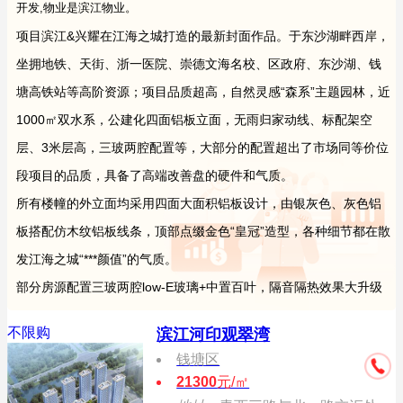
开发,物业是滨江物业。
项目滨江&兴耀在江海之城打造的最新封面作品。于东沙湖畔西岸，
坐拥地铁、天街、浙一医院、崇德文海名校、区政府、东沙湖、钱
塘高铁站等高阶资源；项目品质超高，自然灵感“森系”主题园林，近
1000㎡双水系，公建化四面铝板立面，无雨归家动线、标配架空
层、3米层高，三玻两腔配置等，大部分的配置超出了市场同等价位
段项目的品质，具备了高端改善盘的硬件和气质。
所有楼幢的外立面均采用四面大面积铝板设计，由银灰色、灰色铝
板搭配仿木纹铝板线条，顶部点缀金色“皇冠”造型，各种细节都在散
发江海之城“***颜值”的气质。
部分房源配置三玻两腔low-E玻璃+中置百叶，隔音隔热效果大升级
不限购
滨江河印观翠湾
钱塘区
21300
元/㎡