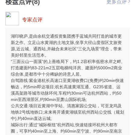
楼盘点评(8)
更多点评
专家点评
湖印晓庐,是由余杭交通投资集团携手蓝城共同打造的城市更
新之作。立足山水黄湖的土地文脉,坐享大径山度假区文旅资
源,近云城、通西站,并融合未来社区“三化九场景"理念，带来
美好邻里生活范本。
“三面云山一面溪”的上善格局下，约1.2容积率低密水岸之畔,
打造建面约83-221m2五层电梯纯洋房、建面约5000m2商业
综合体,是都市中十分稀缺的诗意人居。
自驾路线:紫金港杭长高速口至黄湖收费口(免费)约20min快速
畅达，约5min即达项目;杭长高速黄湖互通、G235省道、运
溪高架路等城市动脉环伺,车程约30min可达杭州西站，约50
min至西湖景区,约90min至萧山国际机场;
公共交通:项目近黄湖中学站、清惠家园公交站，可至龙坞及
地铁2号线地铁口;未来将开通黄湖镇至杭州西站公交线（规划
中),约40min直达云城;
城际出行:通过“城际枢纽”杭州西站,快速链接环杭州大都市
圈，可享约40min至上海、约60min至宁波、约90min至南京