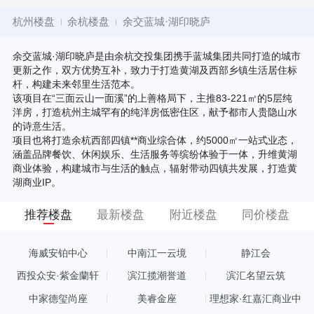
杭州楼盘
余杭楼盘
余交蓝城·湖印晓庐
余交蓝城·湖印晓庐是由余杭交投集团携手蓝城集团共同打造的城市
更新之作，双方优势互补，致力于打造黄湖及西部乡镇生活居住标
杆，构建未来邻里生活范本。
该项目在“三面云山一面溪”的上善格局下，主推83-221㎡的5层纯
洋房，打造杭州主城罕有的纯洋房低密住区，献予都市人贵隐山水
的诗意生活。
项目也将打造余杭西部四镇**商业综合体，约5000㎡一站式业态，
涵盖品牌餐饮、休闲娱乐、生活服务等缤纷体验于一体，升维黄湖
商业体验，构建城市与生活的触点，辐射带动四镇共发展，打造黄
湖商业IP。
推荐楼盘
最新楼盘
附近楼盘
同价楼盘
海威安铂中心
中南江一云境
静江会
西投众安·紫金蘭轩
滨江揽潮誉道
滨汇名望云筑
中家德玺尚座
美睿金座
理想家·红嘉汇商业中
心