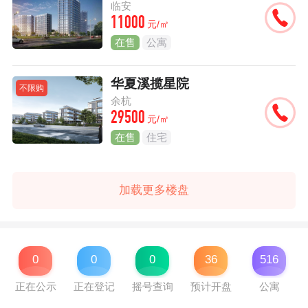
临安
11000
元/㎡
在售
公寓
华夏溪揽星院
不限购
余杭
29500
元/㎡
在售
住宅
加载更多楼盘
0
0
0
36
516
正在公示
正在登记
摇号查询
预计开盘
公寓