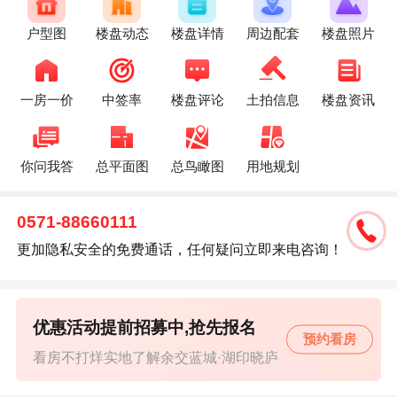
户型图
楼盘动态
楼盘详情
周边配套
楼盘照片
一房一价
中签率
楼盘评论
土拍信息
楼盘资讯
你问我答
总平面图
总鸟瞰图
用地规划
0571-88660111
更加隐私安全的免费通话，任何疑问立即来电咨询！
优惠活动提前招募中,抢先报名
预约看房
看房不打烊实地了解余交蓝城·湖印晓庐