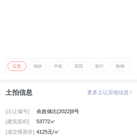
公交
地铁
学校
医院
银行
购物
土拍信息
更多土让宗地信息
[出让编号]
余政储出[2022]8号
[建筑面积]
53772㎡
[成交楼面价]
4125元/㎡