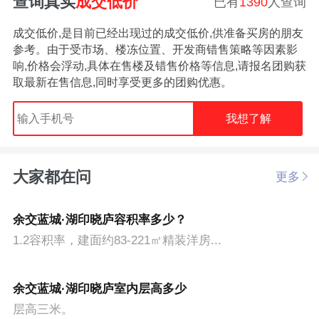
查询真实
成交低价
已有
1390
人查询
成交低价,是目前已经出现过的成交低价,供准备买房的朋友
参考。由于受市场、楼冻位置、开发商错售策略等因素影
响,价格会浮动,具体在售楼及错售价格等信息,请报名团购获
取最新在售信息,同时享受更多的团购优惠。
我想了解
大家都在问
更多
余交蓝城·湖印晓庐容积率多少？
1.2容积率，建面约83-221㎡精装洋房...
余交蓝城·湖印晓庐室内层高多少
层高三米。