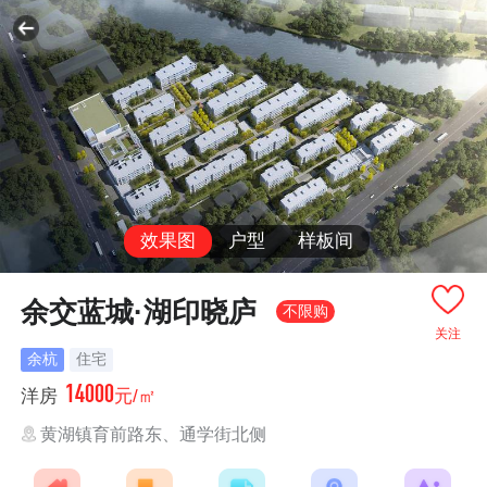
效果图
户型
样板间
余交蓝城·湖印晓庐
不限购
关注
余杭
住宅
14000
洋房
元/㎡
黄湖镇育前路东、通学街北侧