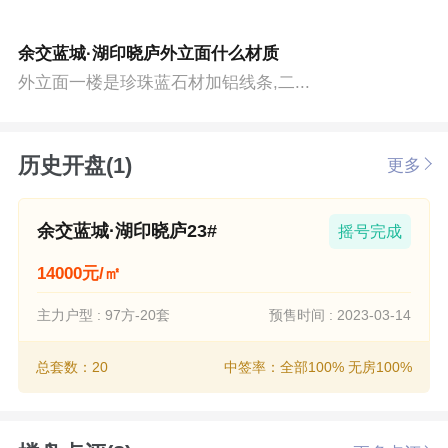
余交蓝城·湖印晓庐外立面什么材质
外立面一楼是珍珠蓝石材加铝线条,二...
历史开盘(1)
更多
余交蓝城·湖印晓庐23#
摇号完成
14000元/㎡
主力户型 : 97方-20套
预售时间 : 2023-03-14
总套数：20
中签率：全部100% 无房100%