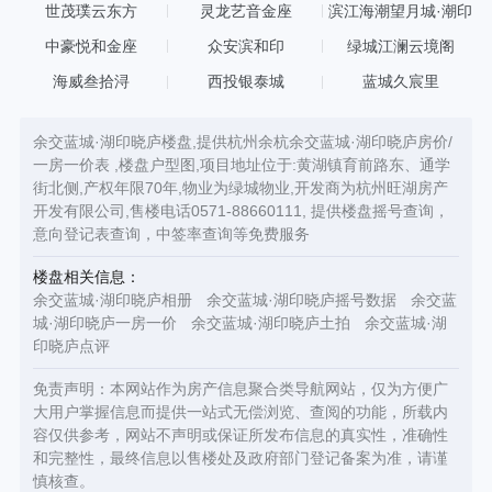
世茂璞云东方
灵龙艺音金座
滨江海潮望月城·潮印
中豪悦和金座
众安滨和印
绿城江澜云境阁
海威叁拾浔
西投银泰城
蓝城久宸里
余交蓝城·湖印晓庐楼盘,提供杭州余杭余交蓝城·湖印晓庐房价/
一房一价表 ,楼盘户型图,项目地址位于:黄湖镇育前路东、通学
街北侧,产权年限70年,物业为绿城物业,开发商为杭州旺湖房产
开发有限公司,售楼电话0571-88660111, 提供楼盘摇号查询，
意向登记表查询，中签率查询等免费服务
楼盘相关信息：
余交蓝城·湖印晓庐相册
余交蓝城·湖印晓庐摇号数据
余交蓝
城·湖印晓庐一房一价
余交蓝城·湖印晓庐土拍
余交蓝城·湖
印晓庐点评
免责声明：本网站作为房产信息聚合类导航网站，仅为方便广
大用户掌握信息而提供一站式无偿浏览、查阅的功能，所载内
容仅供参考，网站不声明或保证所发布信息的真实性，准确性
和完整性，最终信息以售楼处及政府部门登记备案为准，请谨
慎核查。