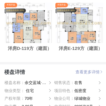
本期开盘
本期开盘
含赠送得房率:93%
含赠送得房率:96%
洋房D-119方（建面）
洋房E-129方（建面）
楼盘详情
查看更多详情
楼盘名称：
余交蓝城·湖印晓庐
销售状态：
在售
物业类型：
住宅
项目特色：
低密度
产权年限：
70年
物业公司：
绿城物业