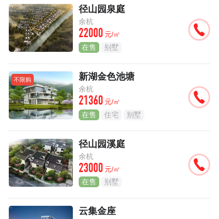
径山园泉庭
余杭
22000
元/㎡
在售
别墅
新湖金色池塘
不限购
余杭
21360
元/㎡
在售
住宅
别墅
径山园溪庭
余杭
23000
元/㎡
在售
别墅
云集金座