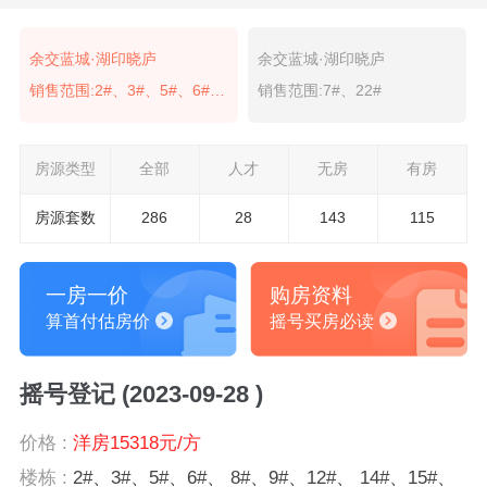
余交蓝城·湖印晓庐
余交蓝城·湖印晓庐
销售范围:2#、3#、5#、6#、 8#、9#、12#、 14#、15#、 17#、 18#、20#、 21#
销售范围:7#、22#
房源类型
全部
人才
无房
有房
房源套数
286
28
143
115
一房一价
购房资料
算首付估房价
摇号买房必读
摇号登记 (2023-09-28 )
价格 :
洋房15318元/方
楼栋 :
2#、3#、5#、6#、 8#、9#、12#、 14#、15#、