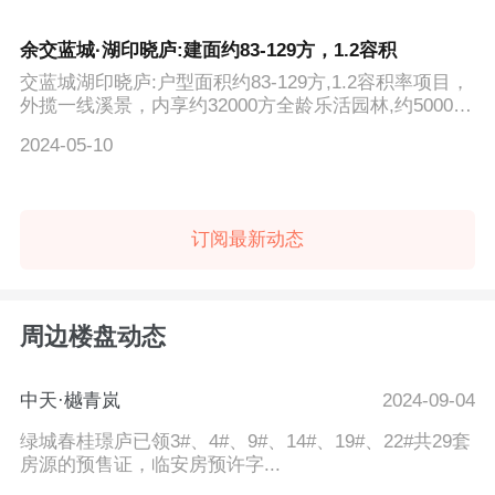
余交蓝城·湖印晓庐:建面约83-129方，1.2容积
交蓝城湖印晓庐:户型面积约83-129方,1.2容积率项目，
外揽一线溪景，内享约32000方全龄乐活园林,约5000方
商业综合体
2024-05-10
订阅最新动态
周边楼盘动态
中天·樾青岚
2024-09-04
绿城春桂璟庐已领3#、4#、9#、14#、19#、22#共29套
房源的预售证，临安房预许字...