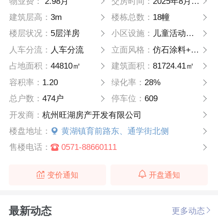
物业费：
2.98月
交房时间：
2025年8月18日
建筑层高：
3m
楼栋总数：
18幢
楼层状况：
5层洋房
小区设施：
儿童活动空间，下沉休憩卡座和健身器材
人车分流：
人车分流
立面风格：
仿石涂料+珍珠蓝石材+浅灰色铝线条
占地面积：
44810㎡
建筑面积：
81724.41㎡
容积率：
1.20
绿化率：
28%
总户数：
474户
停车位：
609
开发商：
杭州旺湖房产开发有限公司
楼盘地址：
黄湖镇育前路东、通学街北侧
售楼电话：
0571-88660111
变价通知
开盘通知
最新动态
更多动态