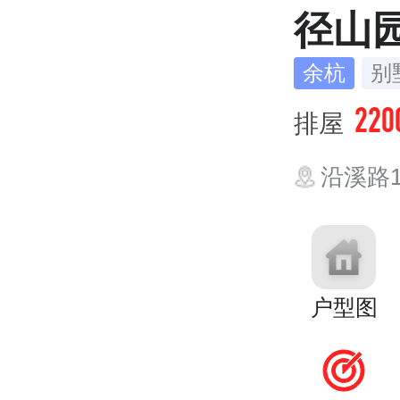
径山
余杭
别
220
排屋
沿溪路
户型图