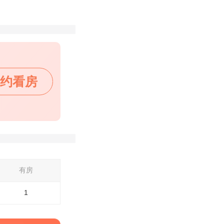
约看房
有房
1