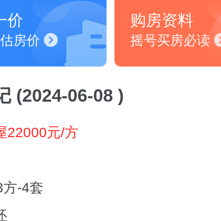
一价
购房资料
估房价
摇号买房必读
(2024-06-08 )
22000元/方
3方-4套
坯