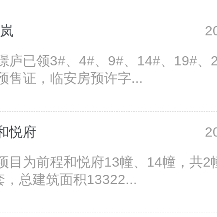
青岚
2
庐已领3#、4#、9#、14#、19#、2
预售证，临安房预许字...
和悦府
2
项目为前程和悦府13幢、14幢，共2
套，总建筑面积13322...