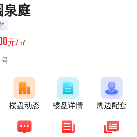
园泉庭
墅
00
元/㎡
1号
楼盘动态
楼盘详情
周边配套