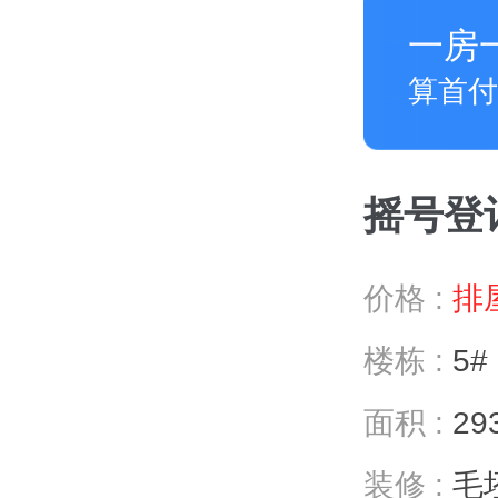
一房
算首付
摇号登记 
价格 :
排屋
楼栋 :
5#
面积 :
29
装修 :
毛