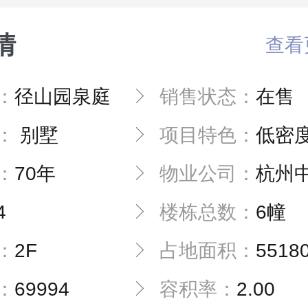
情
查看
：
径山园泉庭
销售状态：
在售
：
别墅
项目特色：
低密
：
70年
物业公司：
杭州中大物业
4
楼栋总数：
6幢
：
2F
占地面积：
5518
：
69994
容积率：
2.00