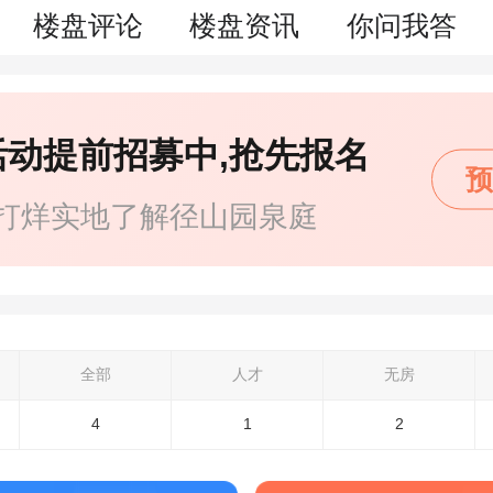
楼盘评论
楼盘资讯
你问我答
活动提前招募中,抢先报名
预
打烊实地了解径山园泉庭
全部
人才
无房
4
1
2