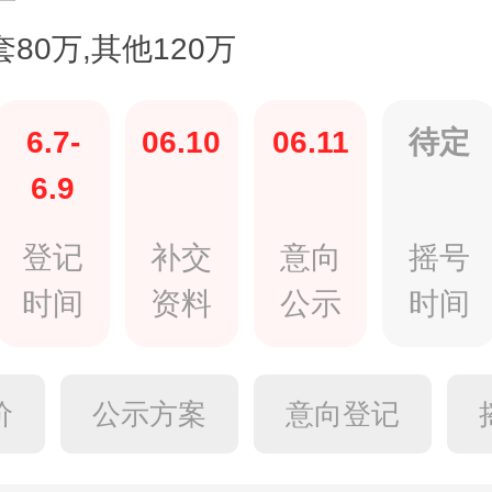
套80万,其他120万
6.7-
06.10
06.11
待定
6.9
登记
补交
意向
摇号
时间
资料
公示
时间
价
公示方案
意向登记