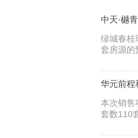
中天·樾
绿城春桂璟
套房源的
华元前程
本次销售
套数110