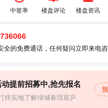
中签率
楼盘评论
楼盘资讯
3736066
安全的免费通话，任何疑问立即来电咨
活动提前招募中,抢先报名
预
打烊实地了解绿城春璟宸庐