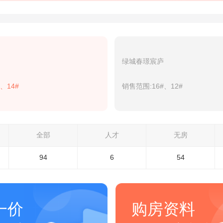
绿城春璟宸庐
、14#
销售范围:16#、12#
全部
人才
无房
94
6
54
一价
购房资料