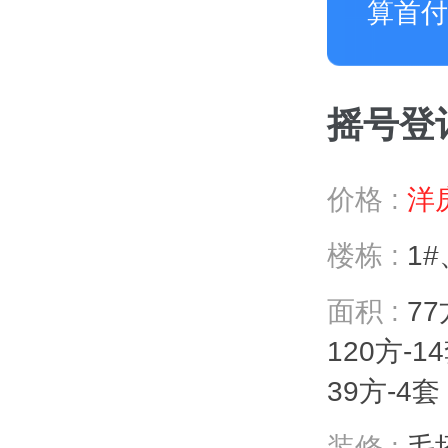
算首付
摇号登记 
价格 :
洋房
楼栋 :
1#
面积 :
77
120方-1
39方-4套
装修 :
毛