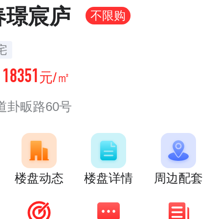
春璟宸庐
不限购
宅
18351
价
元/㎡
道卦畈路60号
楼盘动态
楼盘详情
周边配套