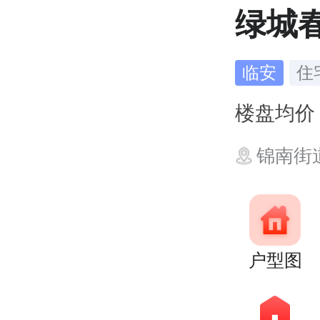
绿城
临安
住
楼盘均
锦南街
户型图