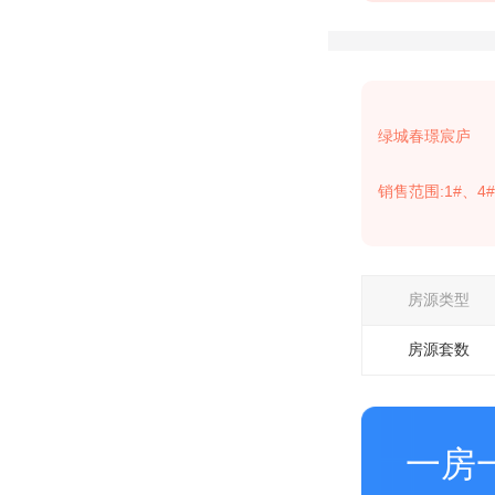
绿城春璟宸庐
销售范围:1#、4#
房源类型
房源套数
一房