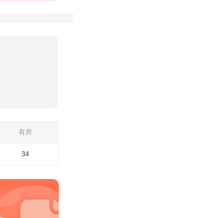
有房
34