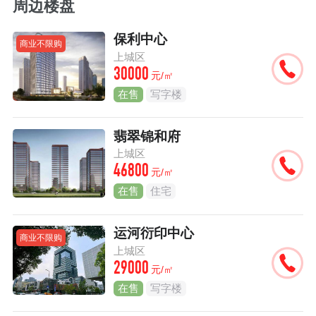
周边楼盘
保利中心
商业不限购
上城区
30000
元/㎡
在售
写字楼
翡翠锦和府
上城区
46800
元/㎡
在售
住宅
运河衍印中心
商业不限购
上城区
29000
元/㎡
在售
写字楼