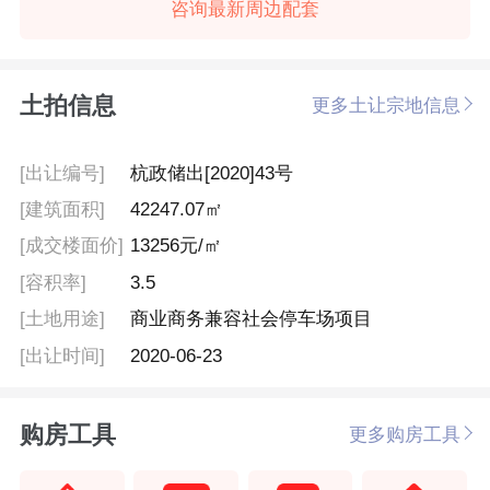
咨询最新周边配套
土拍信息
更多土让宗地信息
[出让编号]
杭政储出[2020]43号
[建筑面积]
42247.07㎡
[成交楼面价]
13256元/㎡
[容积率]
3.5
[土地用途]
商业商务兼容社会停车场项目
[出让时间]
2020-06-23
购房工具
更多购房工具