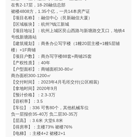
在售2-17层，18-20融信总部
裙楼4808方，1.35个亿，一共14本房产证
【项目名称】：融信中心（艮新融信大厦）
【区域板块】：杭州?钱江新城
【项目地址】：杭州上城区艮山西路与新塘路交叉口，地铁4
号线新塘路站
【建筑规划】：商务办公写字楼（1幢20层主楼+1幢5层辅
楼）+1F商铺
【项目户数】：商办写字楼88套+商铺25套
【产权性质】：40年
【户型面积】：商铺面积30-80㎡
商办面积300-1200㎡
【交付时间】：2023年4月毛坯交付(公区精装)
【拿地时间】2020年9月
【预计价格】：2.3-3万
【容积率】：3.5
【车位】：336 可售80个，其他机械车位
负一层报价35-40万 负二层30-35万
【层高】：3.6米 大堂6.8米
【得房率】：主楼73% 裙楼76%
【电梯】：主楼4+2 裙楼2+1