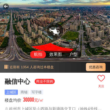
航拍
效果图
户型
优惠咨询
近期有 1354 人咨询过本楼盘
融信中心
商业不限购
关注
上城区
商铺
写字楼
30000
楼盘均价
元/㎡
杭州市上城区艮山西路与新塘路交叉口（地铁4号线新塘路站）