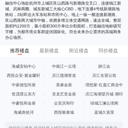
融信中心地处杭州市上城区艮山西路与新塘路交叉口，连接钱江新
城、武林商圈、城东新城三大核心CBD，地下连通4号线新塘路地
铁站，2站即达火车东站和市民中心。地上一纵一横连接新塘路、
艮山西路两大城市中轴，坐拥多维立体交通网路，速达全城。整层
面积约1200方，最小面积300方单位分割面积，打造融信地标级写
字楼，为都市塔尖客群提供国际化、符合未来办公需求的高端商务
办公场所。
推荐楼盘
最新楼盘
附近楼盘
同价楼盘
海威安铂中心
中南江一云境
静江会
西投众安·紫金蘭轩
滨江揽潮誉道
滨汇名望云筑
中家德玺尚座
美睿金座
理想家·红嘉汇商业中
心
世茂璞云东方
灵龙艺音金座
滨江海潮望月城·潮印
中豪悦和金座
众安滨和印
绿城江澜云境阁
海威叁拾浔
西投银泰城
蓝城久宸里