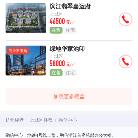
滨江翡翠嘉运府
上城区
46500
元/㎡
在售
住宅
绿地华家池印
商业不限购
上城区
58000
元/㎡
在售
住宅
加载更多楼盘
杭州楼盘
上城区楼盘
融信中心
融信中心，地铁4号线上盖，融信浙江首座总部办公大楼。