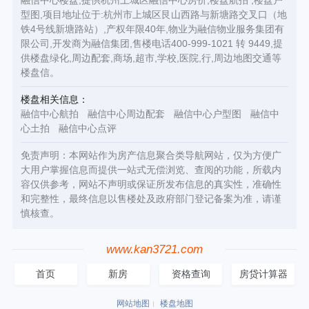
融信中心楼盘,提供杭州上城区融信中心房价,楼盘航拍 ,楼盘户
型图,项目地址位于:杭州市上城区艮山西路与新塘路交叉口（地
铁4号线新塘路站）,产权年限40年,物业为融信物业服务集团有
限公司,开发商为融信集团,售楼电话400-999-1021 转 9449,提
供楼盘绿化,周边配套,商场,超市,学校,医院,行,周边地图交通等
楼盘信。
楼盘相关信息：
融信中心航拍
融信中心周边配套
融信中心户型图
融信中
心土拍
融信中心点评
免责声明：本网站作为房产信息聚合类导航网站，仅为方便广
大用户掌握信息而提供一站式无偿浏览、查阅的功能，所载内
容仅供参考，网站不声明或保证所发布信息的真实性，准确性
和完整性，最终信息以售楼处及政府部门登记备案为准，请谨
慎核查。
www.kan3721.com
首页
新房
资格查询
房贷计算器
网站地图
楼盘地图