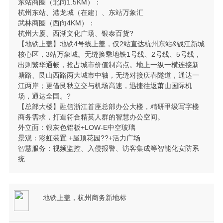
东站商圈（北向1.5KM）：
杭州东站、港龙城（在建）、东站万象汇
武林商圈（西向4KM）：
杭州大厦、西湖文化广场、银泰百货?
【地铁上盖】地铁4号线上盖，仅2站直达杭州东站&钱江新城
核心区，3站万象城。无缝换乘地铁1号线、2号线、5号线，
出则繁华通畅，抢占城市价值制高点。地上一纵一横连接新
塘路、艮山西路两大城市中轴，无缝对接庆春隧道，通达一
江两岸；更借艮秋立交与机场高速，迅捷往返萧山国际机
场，通达全国。?
【总部大楼】融信浙江首座总部办公大楼，精研甲级写字楼
商务需求，打造符合精英人群的智慧办公空间。
外立面：银灰色铝板+LOW-E中空玻璃
景观：彩虹装置 +屋顶花园??+活力广场
智慧服务：视频监控、入侵报警、访客集成等智能化安防系
统
地铁上盖，杭州商务新地标