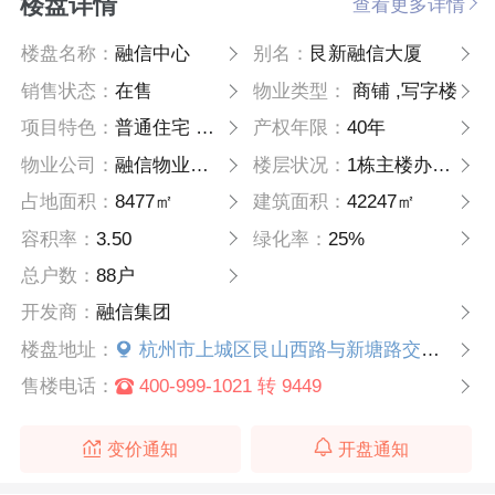
楼盘详情
查看更多详情
楼盘名称：
融信中心
别名：
艮新融信大厦
销售状态：
在售
物业类型：
商铺 ,写字楼
项目特色：
普通住宅 高层
产权年限：
40年
物业公司：
融信物业服务集团有限公司
楼层状况：
1栋主楼办公+1栋辅楼办公
占地面积：
8477㎡
建筑面积：
42247㎡
容积率：
3.50
绿化率：
25%
总户数：
88户
开发商：
融信集团
楼盘地址：
杭州市上城区艮山西路与新塘路交叉口（地铁4号线新塘路站）
售楼电话：
400-999-1021 转 9449
变价通知
开盘通知