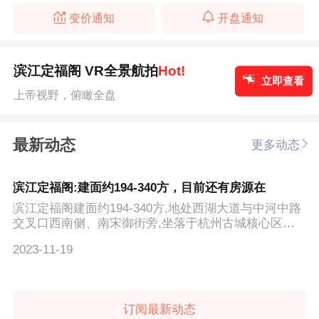
变价通知
开盘通知
滨江定福阁 VR全景航拍
Hot!
立即查看
上帝视野，俯瞰全盘
最新动态
更多动态
滨江定福阁:建面约194-340方，目前还有房源在
滨江定福阁建面约194-340方,地处西湖大道与中河中路
交叉口西南侧、南宋御街旁,坐落于杭州古城核心区、
杭州市历史风...
2023-11-19
订阅最新动态