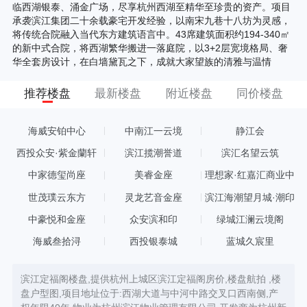
临西湖银泰、涌金广场，尽享杭州西湖至精华至珍贵的资产。项目
承袭滨江集团二十余载豪宅开发经验，以南宋九巷十八坊为灵感，
将传统合院融入当代东方建筑语言中。43席建筑面积约194-340㎡
的新中式合院，将西湖繁华搬进一落庭院，以3+2层宽境格局、奢
华全套房设计，在白墙黛瓦之下，成就大家望族的清雅与温情
推荐楼盘
最新楼盘
附近楼盘
同价楼盘
海威安铂中心
中南江一云境
静江会
西投众安·紫金蘭轩
滨江揽潮誉道
滨汇名望云筑
中家德玺尚座
美睿金座
理想家·红嘉汇商业中
心
世茂璞云东方
灵龙艺音金座
滨江海潮望月城·潮印
中豪悦和金座
众安滨和印
绿城江澜云境阁
海威叁拾浔
西投银泰城
蓝城久宸里
滨江定福阁楼盘,提供杭州上城区滨江定福阁房价,楼盘航拍 ,楼
盘户型图,项目地址位于:西湖大道与中河中路交叉口西南侧,产