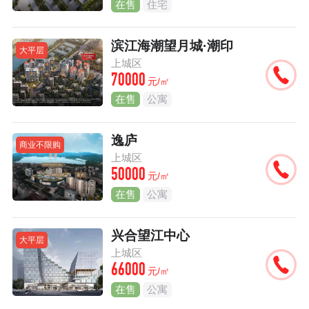
在售
住宅
滨江海潮望月城·潮印
大平层
上城区
70000
元/㎡
在售
公寓
逸庐
商业不限购
上城区
50000
元/㎡
在售
公寓
兴合望江中心
大平层
上城区
66000
元/㎡
在售
公寓