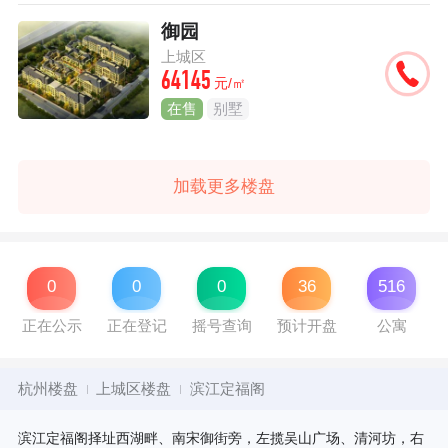
御园
上城区
64145
元/㎡
在售
别墅
加载更多楼盘
0
0
0
36
516
正在公示
正在登记
摇号查询
预计开盘
公寓
杭州楼盘
上城区楼盘
滨江定福阁
滨江定福阁择址西湖畔、南宋御街旁，左揽吴山广场、清河坊，右