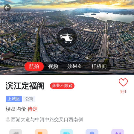
航拍
视频
效果图
样板间
滨江定福阁
商业不限购
关注
上城区
公寓
楼盘均价
待定
西湖大道与中河中路交叉口西南侧