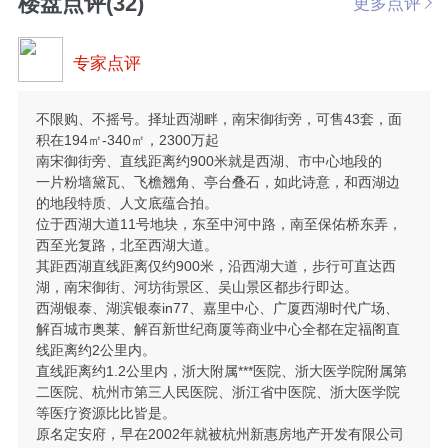
楼盘点评(32)
更多点评
专家点评
不限购、不摇号。择址西湖畔，南宋御街旁，可售43套，面
积在194㎡-340㎡，2300万起
南宋御街旁、直线距离约900米就是西湖、市中心地段的
一片粉墙黛瓦、飞檐翘角、亭台叠石，如此诗意，和西湖边
的地段特质、人文底蕴合拍。
位于西湖大道11号地块，东至中河中路，南至保佑桥东弄，
西至光复路，北至西湖大道。
其距西湖直线距离仅约900米，沿西湖大道，步行可直达西
湖，南宋御街、河坊街景区、吴山景区都步行即达。
西湖银泰、湖滨银泰in77、嘉里中心、广厦西湖时代广场、
解百城市奥莱、解百新世纪商厦等商业中心全都在定福阁直
线距离约2公里内。
直线距离约1.2公里内，浙大附属***医院、浙大医学院附属第
二医院、杭州市第三人民医院、浙江省中医院、浙大医学院
等医疗资源比比皆是。
原名定安府，早在2002年就被杭州新惠房地产开发有限公司