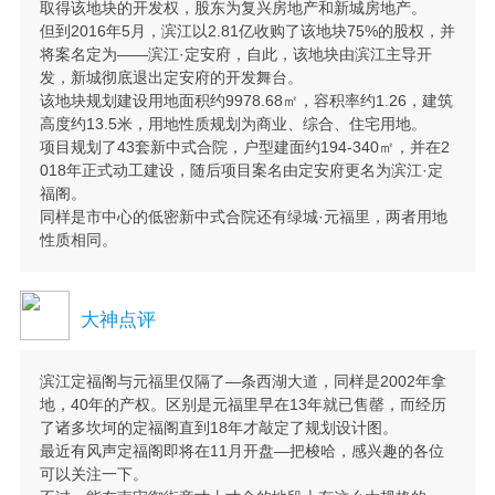
取得该地块的开发权，股东为复兴房地产和新城房地产。
但到2016年5月，滨江以2.81亿收购了该地块75%的股权，并
将案名定为——滨江·定安府，自此，该地块由滨江主导开
发，新城彻底退出定安府的开发舞台。
该地块规划建设用地面积约9978.68㎡，容积率约1.26，建筑
高度约13.5米，用地性质规划为商业、综合、住宅用地。
项目规划了43套新中式合院，户型建面约194-340㎡，并在2
018年正式动工建设，随后项目案名由定安府更名为滨江·定
福阁。
同样是市中心的低密新中式合院还有绿城·元福里，两者用地
性质相同。
大神点评
滨江定福阁与元福里仅隔了—条西湖大道，同样是2002年拿
地，40年的产权。区别是元福里早在13年就已售罄，而经历
了诸多坎坷的定福阁直到18年才敲定了规划设计图。
最近有风声定福阁即将在11月开盘—把梭哈，感兴趣的各位
可以关注一下。