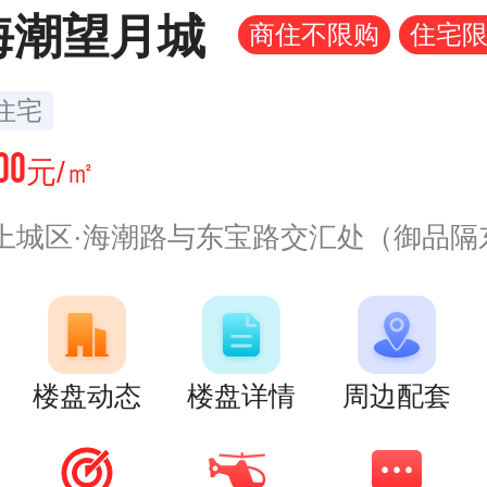
海潮望月城
商住不限购
住宅
住宅
00
元/㎡
上城区·海潮路与东宝路交汇处（御品隔东宝
楼盘动态
楼盘详情
周边配套