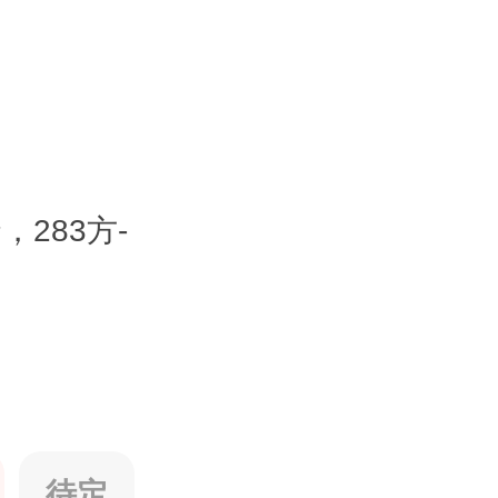
套，283方-
待定