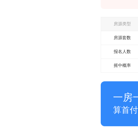
房源类型
房源套数
报名
人数
摇中概率
一房
算首付