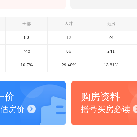
全部
人才
无房
80
12
24
748
66
241
10.7%
29.48%
13.81%
一价
购房资料
估房价
摇号买房必读