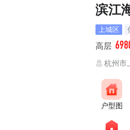
滨江
上城区
698
高层
杭州市
户型图