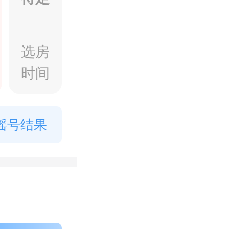
选房
时间
摇号结果