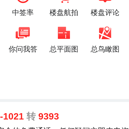
中签率
楼盘航拍
楼盘评论
你问我答
总平面图
总鸟瞰图
9-1021
转
9393