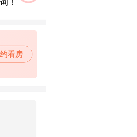
询！
约看房