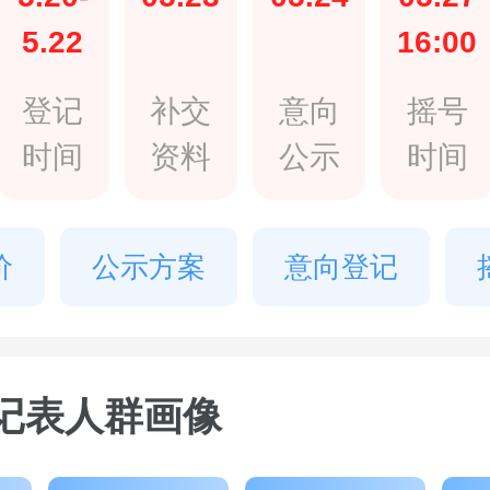
5.22
16:00
登记
补交
意向
摇号
时间
资料
公示
时间
价
公示方案
意向登记
记表人群画像