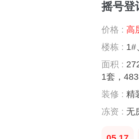
摇号登记 
价格 :
高层
楼栋 :
1#
面积 :
27
1套，483
装修 :
精装
冻资 :
无
05.17