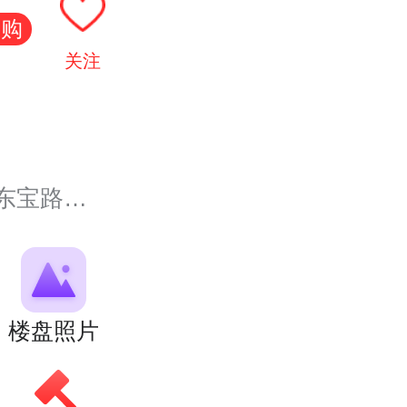
限购
关注
路对面）
楼盘照片