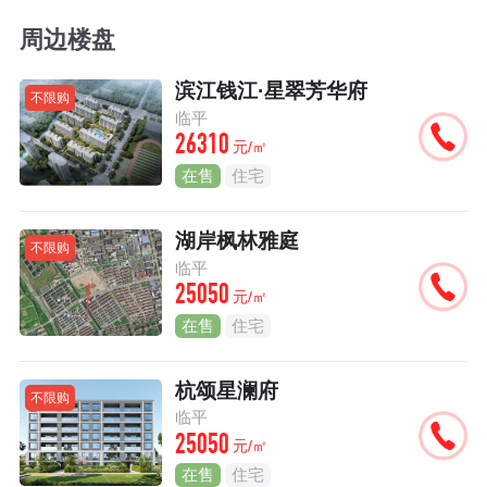
周边楼盘
滨江钱江·星翠芳华府
不限购
临平
26310
元/㎡
在售
住宅
湖岸枫林雅庭
不限购
临平
25050
元/㎡
在售
住宅
杭颂星澜府
不限购
临平
25050
元/㎡
在售
住宅