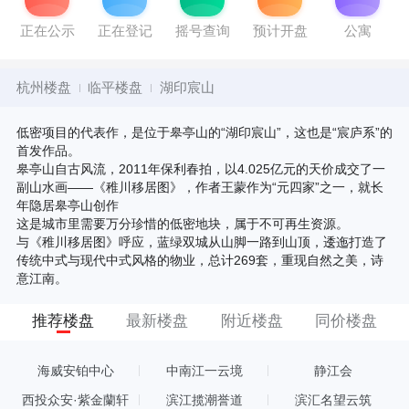
正在公示
正在登记
摇号查询
预计开盘
公寓
杭州楼盘
临平楼盘
湖印宸山
低密项目的代表作，是位于皋亭山的“湖印宸山”，这也是“宸庐系”的
首发作品。
皋亭山自古风流，2011年保利春拍，以4.025亿元的天价成交了一
副山水画——《稚川移居图》，作者王蒙作为“元四家”之一，就长
年隐居皋亭山创作
这是城市里需要万分珍惜的低密地块，属于不可再生资源。
与《稚川移居图》呼应，蓝绿双城从山脚一路到山顶，逶迤打造了
传统中式与现代中式风格的物业，总计269套，重现自然之美，诗
意江南。
推荐楼盘
最新楼盘
附近楼盘
同价楼盘
海威安铂中心
中南江一云境
静江会
西投众安·紫金蘭轩
滨江揽潮誉道
滨汇名望云筑