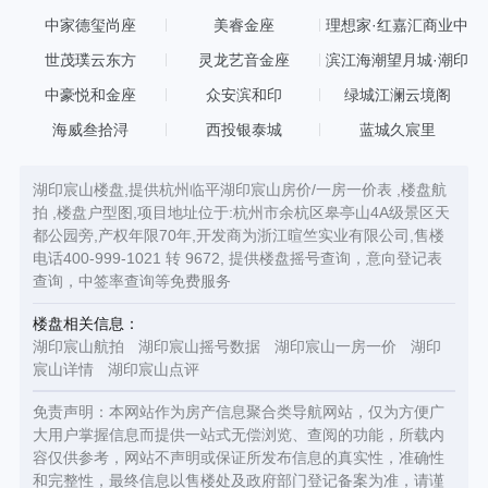
中家德玺尚座
美睿金座
理想家·红嘉汇商业中
心
世茂璞云东方
灵龙艺音金座
滨江海潮望月城·潮印
中豪悦和金座
众安滨和印
绿城江澜云境阁
海威叁拾浔
西投银泰城
蓝城久宸里
湖印宸山楼盘,提供杭州临平湖印宸山房价/一房一价表 ,楼盘航
拍 ,楼盘户型图,项目地址位于:杭州市余杭区皋亭山4A级景区天
都公园旁,产权年限70年,开发商为浙江暄竺实业有限公司,售楼
电话400-999-1021 转 9672, 提供楼盘摇号查询，意向登记表
查询，中签率查询等免费服务
楼盘相关信息：
湖印宸山航拍
湖印宸山摇号数据
湖印宸山一房一价
湖印
宸山详情
湖印宸山点评
免责声明：本网站作为房产信息聚合类导航网站，仅为方便广
大用户掌握信息而提供一站式无偿浏览、查阅的功能，所载内
容仅供参考，网站不声明或保证所发布信息的真实性，准确性
和完整性，最终信息以售楼处及政府部门登记备案为准，请谨