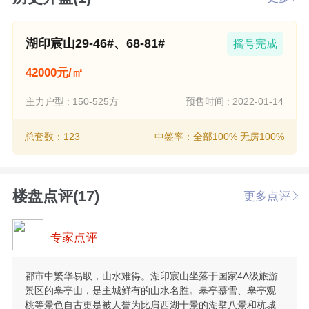
湖印宸山29-46#、68-81#
摇号完成
42000元/㎡
主力户型 : 150-525方
预售时间 : 2022-01-14
总套数：123
中签率：全部100% 无房100%
楼盘点评(17)
更多点评
专家点评
都市中繁华易取，山水难得。湖印宸山坐落于国家4A级旅游
景区的皋亭山，是主城鲜有的山水名胜。皋亭慕雪、皋亭观
桃等景色自古更是被人誉为比肩西湖十景的湖墅八景和杭城