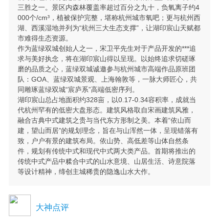
三胜之一。景区内森林覆盖率超过百分之九十，负氧离子约4
000个/cm³，植被保护完整，堪称杭州城市氧吧；更与杭州西
湖、西溪湿地并列为“杭州三大生态支撑”，让湖印宸山天赋都
市难得生态资源。
作为蓝绿双城创始人之一，宋卫平先生对于产品开发的***追
求与美好执念，将在湖印宸山得以呈现。以始终追求切磋琢
磨的品质之心，蓝绿双城诚邀参与杭州城市高端作品原班团
队：GOA、蓝绿双城景观、上海翰敦等，一脉大师匠心，共
同雕琢蓝绿双城“宸庐系”高端低密序列。
湖印宸山总占地面积约328亩，以0.17-0.34容积率，成就当
代杭州罕有的低密大盘形态。建筑风格取自宋画建筑风雅，
融合古典中式建筑之贵与当代东方形制之美。本着“依山而
建，望山而居”的规划理念，旨在与山浑然一体，呈现错落有
致，户户有景的建筑布局。依山势、高低差等山体自然条
件，规划有传统中式和现代中式两大类产品。首期将推出的
传统中式产品中糅合中式的山水意境、山居生活、诗意院落
等设计精神，缔创主城稀贵的隐逸山水大作。
大神点评