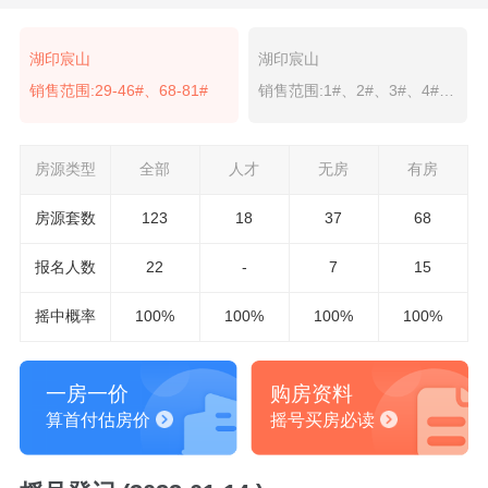
湖印宸山
湖印宸山
销售范围:29-46#、68-81#
销售范围:1#、2#、3#、4#、5#、6#、7#、8#、9#、10#、11#、12#、13#、14#、15#、16#、17#、18#、19#、20#、21#、22#、23#、24#、25#、26#、27#、28#
房源类型
全部
人才
无房
有房
房源套数
123
18
37
68
报名
人数
22
-
7
15
摇中概率
100%
100%
100%
100%
一房一价
购房资料
算首付估房价
摇号买房必读