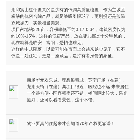
湖印宸山这个盘真的是少有的低调高质量楼盘，作为主城区
稀缺的低密合院产品，就足够吸引眼球了，更别提还是蓝绿
双城操刀，实景相当美观。
项目占地约328亩，容积率低至约0.17-0.34，建筑密度仅为
约10%-15%，这样的低密产品，放在哪儿都是十分罕见的，
现在就算是临安、富阳，恐怕也难见。
这样的中式院落，以后可能在市面上会越来越少见了，它不
仅是—处住宅，更是—座藏品，是持有者身份的象征。
商场华元欢乐城、理想银泰城，苏宁广场（在建）、
龙湖天街（在建）离项目很近，医院也不远 未来居住
一个很方便小区容积率还不错，楼间距比较大，采光
挺好，还可以看看景色，这个不错。
物业要真的住起来才会知道70年产权更靠谱！