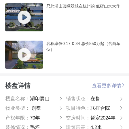
只此湖山蓝绿双城在杭州的 低密山水大作
容积率仅0.17-0.34 总价850万起（含两车
位）
楼盘详情
查看更多详情
楼盘名称：
湖印宸山
销售状态：
在售
物业类型：
别墅
项目特色：
联排合院
产权年限：
70年
交房时间：
暂定2024年
装修情况：
毛坯
建筑层高：
4.2米