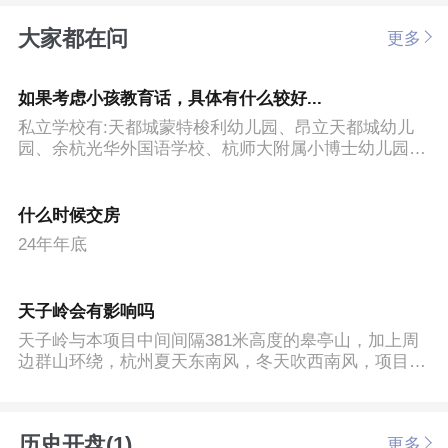
大家都在问
更多
如果考虑小孩教育话，具体有什么较好...
私立学校有:天都城蒙特梭利幼儿园、昂立天都城幼儿
园、余杭光华外国语学校、杭师大附属小博士幼儿园、
余杭信达外国语学校、北京外国语学校附属杭州橄榄树
学校、杭州上海世界外国语中学;公立学校有:星桥中心
幼儿园(省一级)、星桥**小学、星桥第二小学。
什么时候交房
24年年底
天子岭会有影响吗
天子岭与本项目中间间隔381米高度的皋亭山，加上周
边群山环绕，杭州夏天东南风，冬天吹西南风，项目位
于天子岭东侧，所以对本项目基本没有影响。
历史开盘(1)
更多