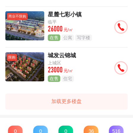
星麓七彩小镇
商业不限购
临平
26000
元/㎡
在售
公寓
写字楼
城发云锦城
限购
上城区
23000
元/㎡
在售
住宅
加载更多楼盘
0
0
0
36
516