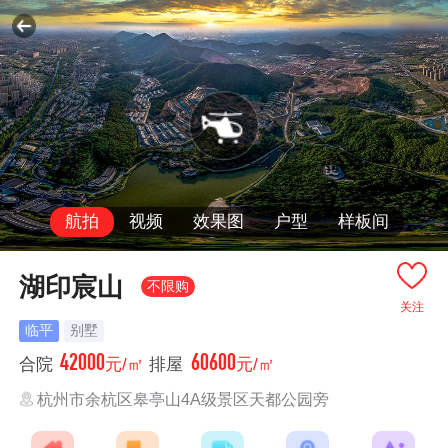
航拍
视频
效果图
户型
样板间
湖印宸山
不限购
关注
临平
别墅
42000
60600
合院
元/㎡
排屋
元/㎡
杭州市余杭区皋亭山4A级景区天都公园旁