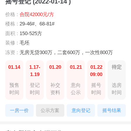
摇号登记 (2022-01-14 )
价格 :
合院42000元/方
楼栋 :
29-46#、68-81#
面积 :
150-525方
装修 :
毛坯
冻资 :
无房无贷300万，二套600万，一次性800万
01.14
1.17-
01.20
01.21
01.22
待定
1.19
09:00
预售
登记
补交
意向
摇号
选房
时间
时间
资料
公示
时间
时间
一房一价
公示方案
意向登记
摇号结果