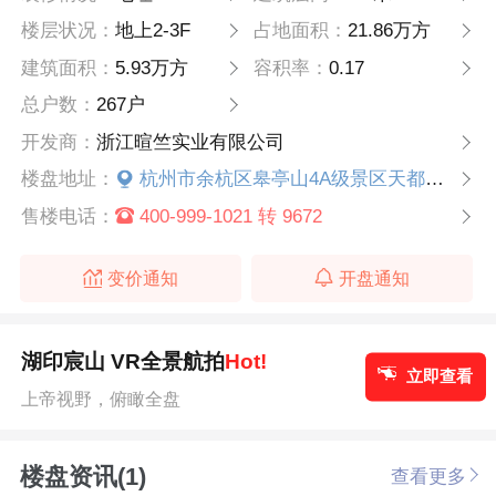
楼层状况：
地上2-3F
占地面积：
21.86万方
建筑面积：
5.93万方
容积率：
0.17
总户数：
267户
开发商：
浙江暄竺实业有限公司
楼盘地址：
杭州市余杭区皋亭山4A级景区天都公园旁
售楼电话：
400-999-1021 转 9672
变价通知
开盘通知
湖印宸山 VR全景航拍
Hot!
立即查看
上帝视野，俯瞰全盘
楼盘资讯(1)
查看更多