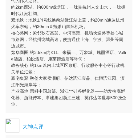
代的伟大之路。
约2km西湖、约600m钱塘江，一脉赏杭州人文山水，一脉拥
时代江潮壮阔。
双地铁：地铁1/4号线换乘站近江站上盖，约20min通达杭州
火车东站，约30min直抵萧山国际机场。
核心路网：紧邻秋石高架、中河高架、机场快速路等核心城
市路网，经杭州绕城高速，便捷通往上海、宁波、温州等周
边城市。
繁华商圈·约3.5km内K11、来福士、万象城、瑰丽酒店、Valli
e酒店、柏悦酒店、康莱德酒店等环伺；
政务核心·约1km以内上城区区政府、行政服务中心等行政机
关单位汇聚；
豪宅集聚·融创大家侯潮府、信达滨江壹品、仁恒滨江园、滨
江阳光海岸等；
产业高地·思科中国总部、浙江***硅谷孵化器——幼发拉底孵
化器、浙能传本、浙建集团浙江三建、英伟达等世界500强企
业。
大神点评