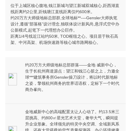
位于上城区核心腹地,钱江新城与望江新城双城核心,距西湖直
线距离约2公里,距钱塘江直线距离仅约600米。
约20万方大师级地标总部群,全球地标**-—Gensler大师执笔
设计,遵循“部落格”设计理念,独联体设计新风尚,悬浮式空中办
公新模式,起笔下一代理想办公巨作。
距离1/4号线近江站约50米, TOD枢纽之心。项目居于秋石高
架、中河高架、机场快速路等核心城市路网核心。
约20万方大师级地标总部群落——金地·威新中心，
生于长杭州商道源点：望江和钱江心脏之上，力邀全
球***建筑事务所Gensler操刀设计，将以时代新地标
之姿，擎领杭州商务的世界话语权，定标下一个时代
商办峯向。
金地威新中心的高端配置太让人心动了。约13.5米三
层挑高、约800㎡星光艺术大堂，奢华大气，瞬间提
升企业形象。全球领先的特灵中央空调、全域新风系
统，还有大堂搭载的空气质量探测器，办公环境健康