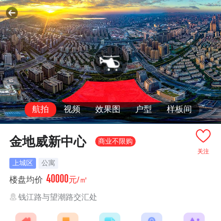
航拍
视频
效果图
户型
样板间
金地威新中心
商业不限购
关注
上城区
公寓
40000
楼盘均价
元/㎡
钱江路与望潮路交汇处