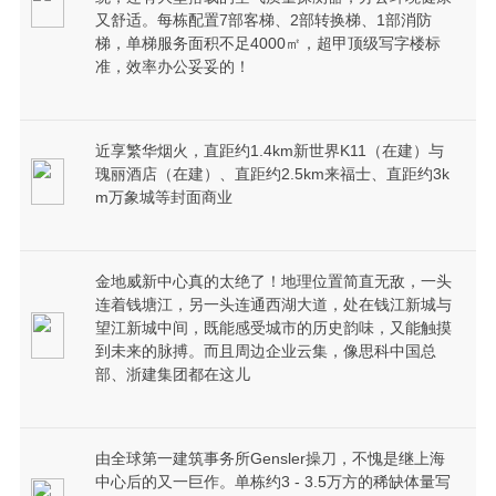
又舒适。每栋配置7部客梯、2部转换梯、1部消防
梯，单梯服务面积不足4000㎡，超甲顶级写字楼标
准，效率办公妥妥的！
近享繁华烟火，直距约1.4km新世界K11（在建）与
瑰丽酒店（在建）、直距约2.5km来福士、直距约3k
m万象城等封面商业
金地威新中心真的太绝了！地理位置简直无敌，一头
连着钱塘江，另一头连通西湖大道，处在钱江新城与
望江新城中间，既能感受城市的历史韵味，又能触摸
到未来的脉搏。而且周边企业云集，像思科中国总
部、浙建集团都在这儿
由全球第一建筑事务所Gensler操刀，不愧是继上海
中心后的又一巨作。单栋约3 - 3.5万方的稀缺体量写