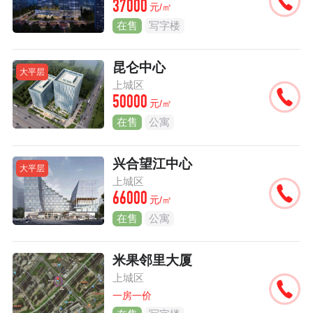
37000
元/㎡
在售
写字楼
昆仑中心
大平层
上城区
50000
元/㎡
在售
公寓
兴合望江中心
大平层
上城区
66000
元/㎡
在售
公寓
米果邻里大厦
上城区
一房一价