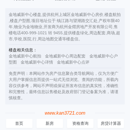
金地威新中心楼盘,提供杭州上城区金地威新中心房价,楼盘航拍
,楼盘户型图,项目地址位于:钱江路与望潮路交汇处,产权年限40
年,物业为金地物业,开发商为杭州金熠房地产开发有限公司,售
楼电话400-999-1021 转 9455,提供楼盘绿化,周边配套,商场,超
市,学校,医院,行,周边地图交通等楼盘信。
楼盘相关信息：
金地威新中心航拍
金地威新中心周边配套
金地威新中心户
型图
金地威新中心详情
金地威新中心点评
免责声明：本网站作为房产信息聚合类导航网站，仅为方便广
大用户掌握信息而提供一站式无偿浏览、查阅的功能，所载内
容仅供参考，网站不声明或保证所发布信息的真实性，准确性
和完整性，最终信息以售楼处及政府部门登记备案为准，请谨
慎核查。
www.kan3721.com
首页
新房
资格查询
房贷计算器