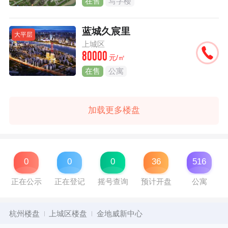
在售
写字楼
蓝城久宸里
大平层
上城区
80000
元/㎡
在售
公寓
加载更多楼盘
0
0
0
36
516
正在公示
正在登记
摇号查询
预计开盘
公寓
杭州楼盘
上城区楼盘
金地威新中心