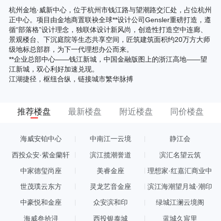
杭州金地·威新中心，位于杭州市钱江路与望潮路交汇处，占位杭州
正中心。项目由金地商置联袂全球**设计公司Gensler重磅打造，遵
循“部落格”设计理念，独联体设计新风尚，创造性打造空中连廊、
景观楼台、下沉庭院等生态共享空间，匠筑建筑面积约20万方大师
级地标总部群，为下一代理想办公而来。
**企业总部中心——钱江新城，中国金融版图上的浙江高地——望
江新城，双心利好加速兑现。
江湖捷径，枢纽合纵，链接城市繁华脉搏
推荐楼盘
最新楼盘
附近楼盘
同价楼盘
海威安铂中心
中南江一云境
静江会
西投众安·紫金蘭轩
滨江揽潮誉道
滨汇名望云筑
中家德玺尚座
美睿金座
理想家·红嘉汇商业中
心
世茂璞云东方
灵龙艺音金座
滨江海潮望月城·潮印
中豪悦和金座
众安滨和印
绿城江澜云境阁
海威叁拾浔
西投银泰城
蓝城久宸里