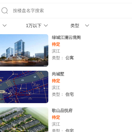
1万以下
类型
绿城江澜云境阁
待定
滨江
类型：
公寓
尚城墅
待定
滨江
类型：
住宅
歌山品悦府
待定
滨江
类型：
住宅