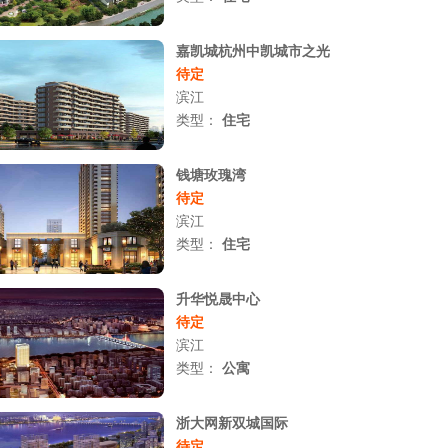
嘉凯城杭州中凯城市之光
待定
滨江
类型：
住宅
钱塘玫瑰湾
待定
滨江
类型：
住宅
升华悦晟中心
待定
滨江
类型：
公寓
浙大网新双城国际
待定