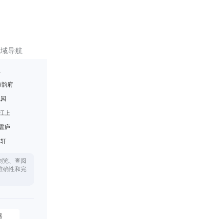
区域导航
里
雅韵府
悦园
江上
雲庐
月轩
浏览、查阅
准确性和完
器