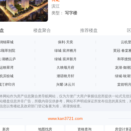
滨江
类型：
写字楼
盘
楼盘聚合
推荐楼盘
润锦翠城
保利·天奕
云杭
水颐萃别院
绿城·宸岸栖月
英冠·春棠
·湖栖云庐
绿城·宸岸新月
和萃揽
运映翠湾
久映颂月府
龙湖·御潮
杭滨纷城
潮语映月轩
绿城·咏湖
城汀岸印月
兴耀·沐云川
棠前明
本网站作为房产信息聚合类导航网站，仅为方便广大用户掌握信息而提供一站式无偿
站楼盘信息并非广告，所载内容仅供参考，网站不声明或保证所发布信息的真实性，
信息以售楼处及政府部门登记备案为准，请谨慎核查。
www.kan3721.com
新房
地图找房
资格查询
房贷计算