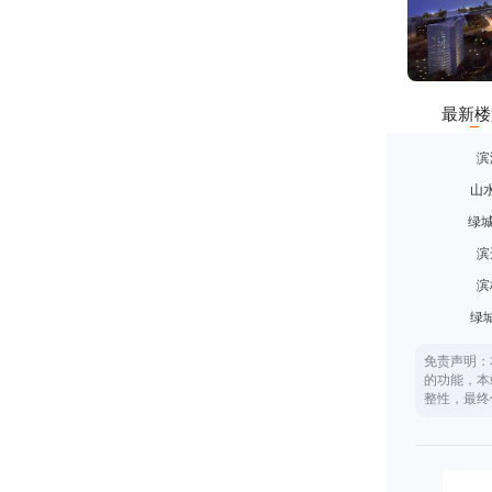
最新楼
滨
山
绿城
滨
滨
绿
免责声明：
的功能，本
整性，最终