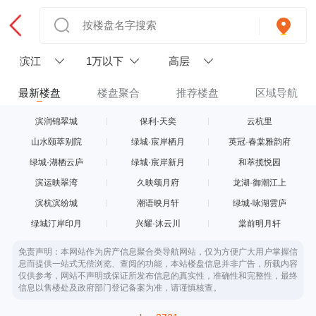
滨江
1万以下
高层
最新楼盘
楼盘聚合
推荐楼盘
区域导航
滨润锦翠城
保利·天奕
云杭里
山水颐萃别院
绿城·宸岸栖月
英冠·春棠雅韵府
绿城·湖栖云庐
绿城·宸岸新月
和萃揽悦园
滨运映翠湾
久映颂月府
龙湖·御潮江上
滨杭滨纷城
潮语映月轩
绿城·咏湖雲庐
绿城汀岸印月
兴耀·沐云川
棠前明月轩
免责声明：本网站作为房产信息聚合类导航网站，仅为方便广大用户掌握信
息而提供一站式无偿浏览、查阅的功能，本站楼盘信息并非广告，所载内容
仅供参考，网站不声明或保证所发布信息的真实性，准确性和完整性，最终
信息以售楼处及政府部门登记备案为准，请谨慎核查。