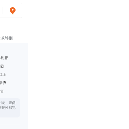
区域导航
里
雅韵府
悦园
江上
雲庐
月轩
浏览、查阅
准确性和完