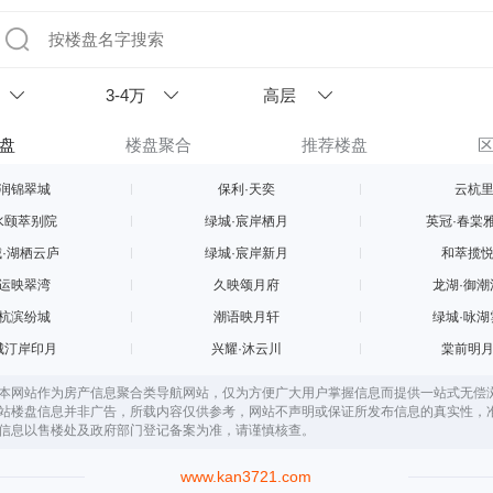
3-4万
高层
盘
楼盘聚合
推荐楼盘
润锦翠城
保利·天奕
云杭
水颐萃别院
绿城·宸岸栖月
英冠·春棠
·湖栖云庐
绿城·宸岸新月
和萃揽
运映翠湾
久映颂月府
龙湖·御潮
杭滨纷城
潮语映月轩
绿城·咏湖
城汀岸印月
兴耀·沐云川
棠前明
本网站作为房产信息聚合类导航网站，仅为方便广大用户掌握信息而提供一站式无偿
站楼盘信息并非广告，所载内容仅供参考，网站不声明或保证所发布信息的真实性，
信息以售楼处及政府部门登记备案为准，请谨慎核查。
www.kan3721.com