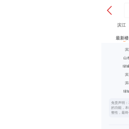
滨江
最新楼
滨
山
绿城
滨
滨
绿
免责声明：
的功能，本
整性，最终