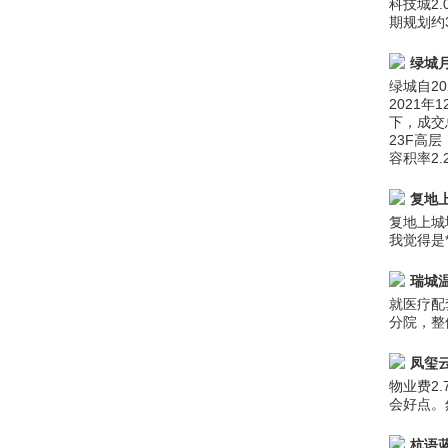
科技城2
期规划约
绿城
绿城自2
2021年
下，成交总
23F高层
容积率2.
复地
复地上城
我觉得是
瑞城
就医疗配
分院，整
凤玺
物业费2
会好点。
杭语