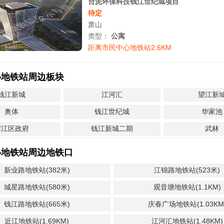
台泥环保科技钱江世纪城项目
待定
萧山
类型：
公寓
距离市民中心地铁站2.6KM
心地铁站周边板块
钱江新城
江河汇
望江新
奥体
钱江世纪城
华家池
滨江区政府
钱江新城二期
武林
心地铁站周边地铁口
新业路地铁站(382米)
江锦路地铁站(523米)
城星路地铁站(580米)
观音塘地铁站(1.1KM)
钱江路地铁站(665米)
庆春广场地铁站(1.03KM
近江地铁站(1.69KM)
江河汇地铁站(1.48KM)