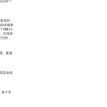
鸟总部一
咏新辰轩。
终由绿城拿
8幢22-
成，北地块
的...
需。配套
*医院余杭
。有个车