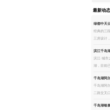
最新动
绿都中天
经典的三
三房设计，
滨江千岛
滨江·城市
湖，目前已
千岛湖阿
千岛湖阿尔
二路交叉口
千岛湖银