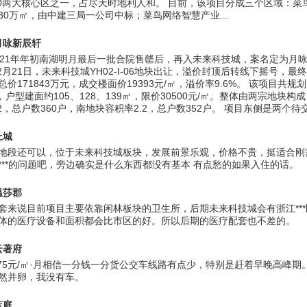
.0两大核心区之一，占尽天时地利人和。 目前，该项目分成三个区域：菜
30万㎡，由中建三局一公司中标；菜鸟网络智慧产业...
月咏新辰轩
021年年初南湖明月最后一批合院售罄后，再入未来科技城，案名定为月
12月21日，未来科技城YH02-I-06地块出让，溢价封顶后转线下摇号，最
价171843万元，成交楼面价19393元/㎡，溢价率9.6%。 该项目共规划了
，户型建面约105、128、139㎡，限价30500元/㎡。整体由两宗地块构
2，总户数360户，南地块容积率2.2，总户数352户。 项目东侧是两个待交付
上城
地段还可以，位于未来科技城板块，发展前景乐观，价格不贵，挺适合刚
***的问题吧，旁边确实是什么东西都没有基本 有点愁的如果入住的话。
温莎郡
套来说目前项目主要依靠闲林板块的卫生所，后期未来科技城会有浙江**
体的医疗设备和面积都会比市区的好。所以后期的医疗配套也不差的。
云著府
.75元/㎡·月相信一分钱一分货公交车线路有点少，特别是赶着早晚高峰期
然并卵，我没有车。
蓝庭