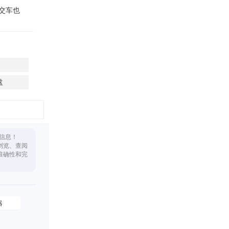
交车也
盘
信息！
浏览、查阅
准确性和完
器