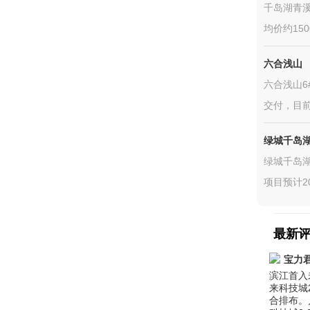
千岛湖青溪
均价约150
六合浅山
六合浅山6
交付，目前
绿城千岛
绿城千岛湖
项目预计2
最新
宝力
滨江首入
来科技城2
合排布。