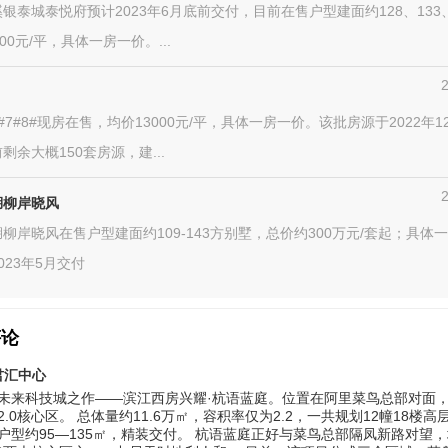
银泰城泰悦府预计2023年6月底前交付，目前在售户型建面约128、133、
00元/平，具体一房一价。...
#7#8#现房在售，均价13000元/平，具体一房一价。该批房源于2022年1
剩余大概150套房源，建...
湖柳岸晓风
柳岸晓风在售户型建面约109-143方别墅，总价约300万元/套起；具体
023年5月交付
评论
君汇中心
未来科技城之作——滨江西房兴耀·杭语蓝庭。位置在阿里菜鸟总部对面，*
.0核心区。 总体量约11.6万㎡，容积率仅为2.2，一共规划12幢18楼高
户型约95—135㎡，精装交付。 杭语蓝庭正好与菜鸟总部隔凤新路对望