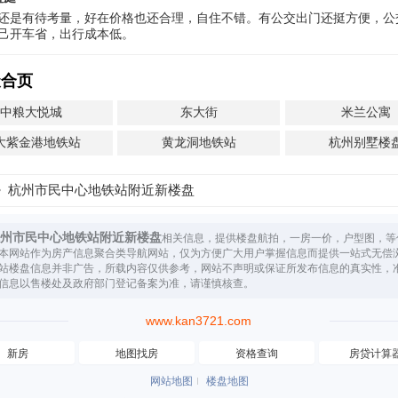
还是有待考量，好在价格也还合理，自住不错。有公交出门还挺方便，公
己开车省，出行成本低。
聚合页
中粮大悦城
东大街
米兰公寓
大紫金港地铁站
黄龙洞地铁站
杭州别墅楼
杭州市民中心地铁站附近新楼盘
州市民中心地铁站附近新楼盘
相关信息，提供楼盘航拍，一房一价，户型图，等
本网站作为房产信息聚合类导航网站，仅为方便广大用户掌握信息而提供一站式无偿
站楼盘信息并非广告，所载内容仅供参考，网站不声明或保证所发布信息的真实性，
信息以售楼处及政府部门登记备案为准，请谨慎核查。
www.kan3721.com
新房
地图找房
资格查询
房贷计算
网站地图
楼盘地图