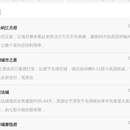
态
云屿江月府
段式立面，让项目整体看起来简洁大方又不失典雅，建面89方的高层样板
让整个室内空间利用率...
湖城市之星
之星由滨江集团打造，位居千岛湖主城，项目由30幢9-11层小高层组成
全部交付，现房在...
尔法城
法城项目在售建面约35-64方，房源位于淳安千岛湖镇珍珠半岛青溪大
，由七彩小镇控股有限...
泰城泰悦府