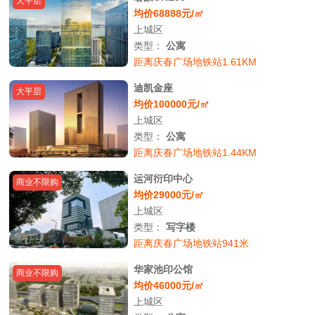
大平层
均价68888元/㎡
上城区
类型：
公寓
距离庆春广场地铁站1.61KM
迪凯金座
大平层
均价100000元/㎡
上城区
类型：
公寓
距离庆春广场地铁站1.44KM
运河衍印中心
商业不限购
均价29000元/㎡
上城区
类型：
写字楼
距离庆春广场地铁站941米
华家池印公馆
商业不限购
均价46000元/㎡
上城区