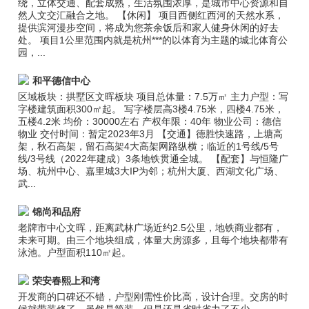
绕，立体交通、配套成熟，生活氛围浓厚，是城市中心资源和自
然人文交汇融合之地。 【休闲】 项目西侧红西河的天然水系，
提供滨河漫步空间，将成为您茶余饭后和家人健身休闲的好去
处。 项目1公里范围内就是杭州***的以体育为主题的城北体育公
园，...
和平德信中心
区域板块：拱墅区文晖板块 项目总体量：7.5万㎡ 主力户型：写
字楼建筑面积300㎡起。 写字楼层高3楼4.75米，四楼4.75米，
五楼4.2米 均价：30000左右 产权年限：40年 物业公司：德信
物业 交付时间：暂定2023年3月 【交通】德胜快速路，上塘高
架，秋石高架，留石高架4大高架网路纵横；临近的1号线/5号
线/3号线（2022年建成）3条地铁贯通全城。 【配套】与恒隆广
场、杭州中心、嘉里城3大IP为邻；杭州大厦、西湖文化广场、
武...
锦尚和品府
老牌市中心文晖，距离武林广场近约2.5公里，地铁商业都有，
未来可期。由三个地块组成，体量大房源多，且每个地块都带有
泳池。户型面积110㎡起。
荣安春熙上和湾
开发商的口碑还不错，户型刚需性价比高，设计合理。交房的时