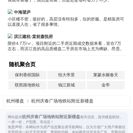
候就带装修了，虽然是简装，但是还是省时省力了不少。
中海望庐
小区楼不密，挺好的，高层没有特别多，住的舒服。是精装房可
以直接入住，省了很多事情。
滨江建杭·棠前嘉悦府
限价4.7万/㎡。项目附近的二手房近期成交数据来看，皆在7万
左右，而滨江造的高品质楼盘二手房在市场上尤为稀缺、昂贵。
随机聚合页
保利香槟国际
恒大帝景
莱蒙水榭春天
联胜路地铁站
钱江新城
金帝
杭州楼盘
杭州庆春广场地铁站附近新楼盘
杭州庆春广场地铁站附近新楼盘
网站提供
相关信息，提供楼盘航拍，
一房一价，户型图，等信息！
免责声明：本网站作为房产信息聚合类导航网站，仅为方便广大用户掌握信
息而提供一站式无偿浏览、查阅的功能，本站楼盘信息并非广告，所载内容