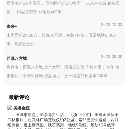
西溪美岸5.6米层高， 双钥匙总价140多万， 未来科技城 精装现
房 ， 阿里总部旁·双地铁400米。
2023-10-03
未来+
主力面积25-28方。总价35万起，精装+软装，五常地铁口300
米，现房已交付
2023-09-30
西溪八方城
楼盘名：西溪八方城 房产类型：酒店式公寓 产权年限：40年 楼
市板块：未来科技城 楼盘地址：文一西路荆长路东200米...
最新评论
美睿金座
-- 回归城市原点，坐享隐贵生活 -- 【项目位置】 美睿金座位于
武林板块，距武林广场直线仅约2公里，紧邻德胜快速路，西邻
绍兴路，近上塘高架、秋石高架，地铁5号线、规划15号线环