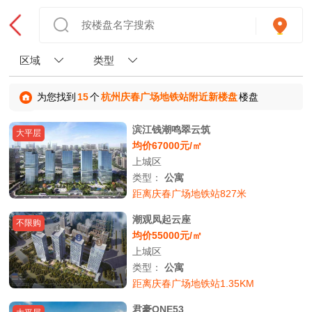
区域
类型
为您找到
15
个
杭州庆春广场地铁站附近新楼盘
楼盘
滨江钱潮鸣翠云筑
大平层
均价67000元/㎡
上城区
类型：
公寓
距离庆春广场地铁站827米
潮观凤起云座
不限购
均价55000元/㎡
上城区
类型：
公寓
距离庆春广场地铁站1.35KM
君豪ONE53