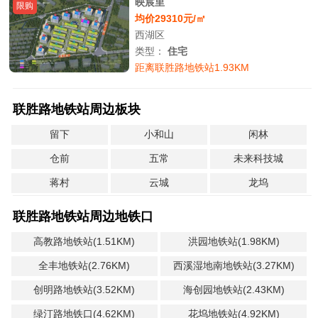
映宸里
限购
均价29310元/㎡
西湖区
类型：
住宅
距离联胜路地铁站1.93KM
联胜路地铁站周边板块
留下
小和山
闲林
仓前
五常
未来科技城
蒋村
云城
龙坞
联胜路地铁站周边地铁口
高教路地铁站(1.51KM)
洪园地铁站(1.98KM)
全丰地铁站(2.76KM)
西溪湿地南地铁站(3.27KM)
创明路地铁站(3.52KM)
海创园地铁站(2.43KM)
绿汀路地铁口(4.62KM)
花坞地铁站(4.92KM)