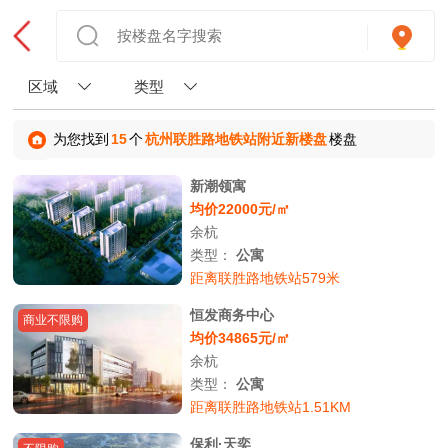
区域
类型
为您找到
15
个
杭州联胜路地铁站附近新楼盘
楼盘
新潮领寓
均价22000元/㎡
余杭
类型：
公寓
距离联胜路地铁站579米
恒发商务中心
商业不限购
均价34865元/㎡
余杭
类型：
公寓
距离联胜路地铁站1.51KM
保利·天奕