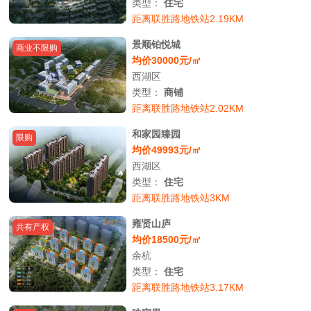
类型：
住宅
距离联胜路地铁站2.19KM
景顺铂悦城
商业不限购
均价30000元/㎡
西湖区
类型：
商铺
距离联胜路地铁站2.02KM
和家园臻园
限购
均价49993元/㎡
西湖区
类型：
住宅
距离联胜路地铁站3KM
雍贤山庐
共有产权
均价18500元/㎡
余杭
类型：
住宅
距离联胜路地铁站3.17KM