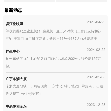
最新动态
2024-04-23
滨江叠映里
尊敬的叠映里业主您好: 感谢您一直以来对我们工作的支持和认
可!由于项目 施工进度需要，叠映里11号楼167方样板房将于...
2024-02-22
祥生中心
杭州东站旁祥生中心绝版双门双钥匙地铁200米，特价房129万
起。
2024-01-06
广宇东润大厦
东润大厦地铁口，精装现房， 东站5分钟，地铁口零距离， 出租
收益稳定 自住交通便利。
2023-12-23
中豪悦和金座