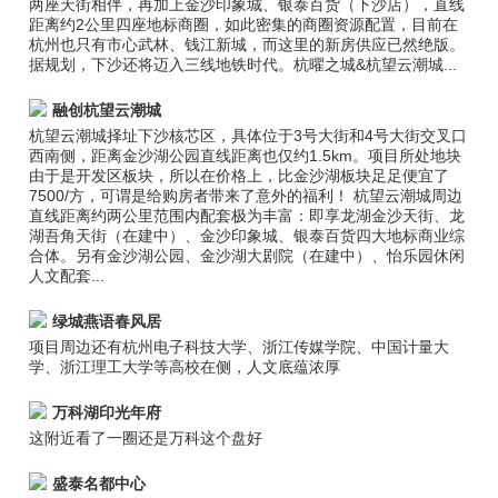
两座天街相伴，再加上金沙印象城、银泰百货（下沙店），直线
距离约2公里四座地标商圈，如此密集的商圈资源配置，目前在
杭州也只有市心武林、钱江新城，而这里的新房供应已然绝版。
据规划，下沙还将迈入三线地铁时代。杭曜之城&杭望云潮城...
融创杭望云潮城
杭望云潮城择址下沙核芯区，具体位于3号大街和4号大街交叉口
西南侧，距离金沙湖公园直线距离也仅约1.5km。项目所处地块
由于是开发区板块，所以在价格上，比金沙湖板块足足便宜了
7500/方，可谓是给购房者带来了意外的福利！ 杭望云潮城周边
直线距离约两公里范围内配套极为丰富：即享龙湖金沙天街、龙
湖吾角天街（在建中）、金沙印象城、银泰百货四大地标商业综
合体。另有金沙湖公园、金沙湖大剧院（在建中）、怡乐园休闲
人文配套...
绿城燕语春风居
项目周边还有杭州电子科技大学、浙江传媒学院、中国计量大
学、浙江理工大学等高校在侧，人文底蕴浓厚
万科湖印光年府
这附近看了一圈还是万科这个盘好
盛泰名都中心