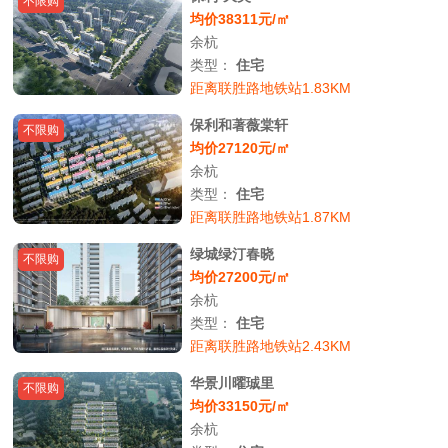
不限购
均价38311元/㎡
余杭
类型：
住宅
距离联胜路地铁站1.83KM
保利和著薇棠轩
不限购
均价27120元/㎡
余杭
类型：
住宅
距离联胜路地铁站1.87KM
绿城绿汀春晓
不限购
均价27200元/㎡
余杭
类型：
住宅
距离联胜路地铁站2.43KM
华景川曜珹里
不限购
均价33150元/㎡
余杭