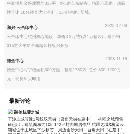
中豪悦和金座建面约315平，纯5房车东站旁，精装准现房，超高
性价比 10分钟直达江河汇，15分钟钱江新城。
2023-12-08
和兴·云合印中心
云合印中心杭州核心地段，单价3.2万/方(含1万精装)，建面约
315方大平层全新精装样板房开放
2023-11-19
德金中心
德金中心写字楼面积300方起，整层1730方, 总价 800-1200万
元，现房即买即用
最新评论
融创杭曜之城
下沙主城芯近1号线双天街（吾角天街在建中），杭曜之城预售
证已出，建筑面积约105-142㎡封面城居作品 杭曜之城&杭望云
潮城位于主城区下沙核芯，周边金沙天街、吾角天街（在建中）