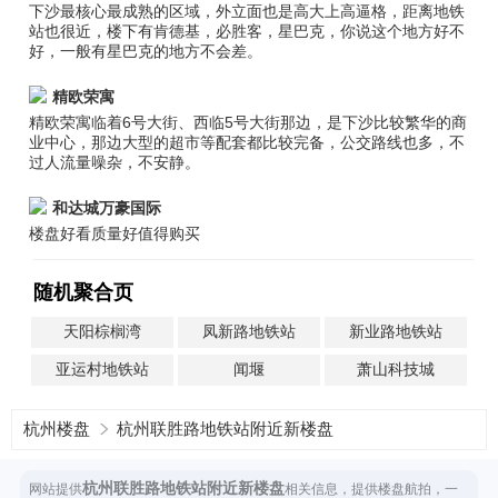
下沙最核心最成熟的区域，外立面也是高大上高逼格，距离地铁
站也很近，楼下有肯德基，必胜客，星巴克，你说这个地方好不
好，一般有星巴克的地方不会差。
精欧荣寓
精欧荣寓临着6号大街、西临5号大街那边，是下沙比较繁华的商
业中心，那边大型的超市等配套都比较完备，公交路线也多，不
过人流量噪杂，不安静。
和达城万豪国际
楼盘好看质量好值得购买
随机聚合页
天阳棕榈湾
凤新路地铁站
新业路地铁站
亚运村地铁站
闻堰
萧山科技城
杭州楼盘
杭州联胜路地铁站附近新楼盘
杭州联胜路地铁站附近新楼盘
网站提供
相关信息，提供楼盘航拍，一