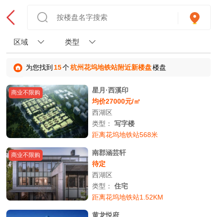
区域
类型
为您找到
15
个
杭州花坞地铁站附近新楼盘
楼盘
星月·西溪印
商业不限购
均价27000元/㎡
西湖区
类型：
写字楼
距离花坞地铁站568米
南郡涵芸轩
商业不限购
待定
西湖区
类型：
住宅
距离花坞地铁站1.52KM
黄龙悦府