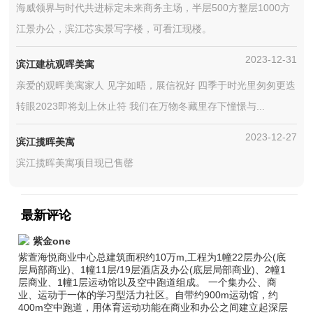
海威领界与时代共进标定未来商务主场，半层500方整层1000方
江景办公，滨江芯实景写字楼，可看江现楼。
2023-12-31
滨江建杭观晖美寓
亲爱的观晖美寓家人 见字如晤，展信祝好 四季于时光里匆匆更迭
转眼2023即将划上休止符 我们在万物冬藏里存下憧憬与...
2023-12-27
滨江揽晖美寓
滨江揽晖美寓项目现已售罄
最新评论
紫金one
紫萱海悦商业中心总建筑面积约10万m,工程为1幢22层办公(底
层局部商业)、1幢11层/19层酒店及办公(底层局部商业)、2幢1
层商业、1幢1层运动馆以及空中跑道组成。 一个集办公、商
业、运动于一体的学习型活力社区。自带约900m运动馆，约
400m空中跑道，用体育运动功能在商业和办公之间建立起深层