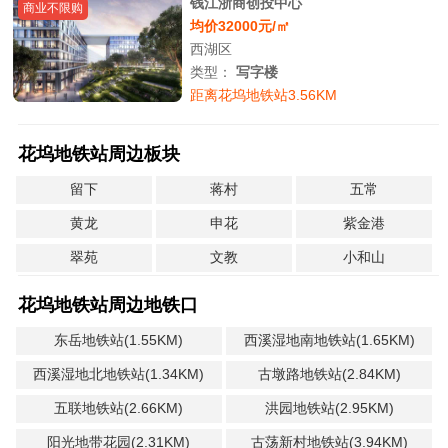
钱江浙商创投中心
商业不限购
均价32000元/㎡
西湖区
类型：
写字楼
距离花坞地铁站3.56KM
花坞地铁站周边板块
留下
蒋村
五常
黄龙
申花
紫金港
翠苑
文教
小和山
花坞地铁站周边地铁口
东岳地铁站(1.55KM)
西溪湿地南地铁站(1.65KM)
西溪湿地北地铁站(1.34KM)
古墩路地铁站(2.84KM)
五联地铁站(2.66KM)
洪园地铁站(2.95KM)
阳光地带花园(2.31KM)
古荡新村地铁站(3.94KM)