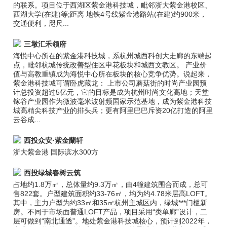
的联系。项目位于西湖区紫金港科技城，毗邻浙大紫金港校区、
西湖大学(在建)等;距离 地铁4号线紫金港路站(在建)约900米，
交通便利，咫尺...
三墩汇禾领府
海悦中心所在的紫金港科技城，系杭州城西科创大走廊的东端起
点，毗邻杭城传统改善型住区申花板块和城西文教区。 产业价
值与高教重镇成为海悦中心所在板块的核心竞争优势。说起来，
紫金港科技城可谓卧虎藏龙： 上市公司蘑菇街的时尚产业园预
计总投资超过5亿元，它的目标是成为杭州时尚文化高地；天堂
镓谷产业园作为微波毫米波射频国家示范基地，成为紫金港科技
城高精尖科技产业的排头兵；更有阿里巴巴斥资20亿打造的阿里
云谷成...
西投众安·紫金蘭轩
浙大紫金港 国际滨水300方
西投绿城春树云筑
占地约1.8万㎡，总体量约9.3万㎡，由4幢建筑围合而成，总可
售822套。户型建筑面积约33-76㎡，均为约4.78米层高LOFT。
其中，主力户型为约33㎡和35㎡杭州主城区内，绿城***门槛新
房。不同于市场面普通LOFT产品，项目采用“类单廊”设计，二
层可做到“南北通透”。地处紫金港科技城核心，预计到2022年，