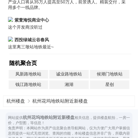
产业人口将从35万人提高至50万人，前景诱人。精装交付，采
用多个一线品牌。
紫萱海悦商业中心
这个开发商没听过
西投绿城云谷春风
这里离三墩站地铁最近~
随机聚合页
凤新路地铁站
诚业路地铁站
候潮门地铁站
钱江路地铁站
湘湖
星创
杭州楼盘
杭州花坞地铁站附近新楼盘
杭州花坞地铁站附近新楼盘
网站提供
相关信息，提供楼盘航拍，一房一
价，户型图，等信息！
免责声明：本网站作为房产信息聚合类导航网站，仅为方便广大用户掌握信
息而提供一站式无偿浏览、查阅的功能，本站楼盘信息并非广告，所载内容