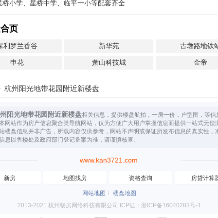
星桥小学、星桥中学、临平一小等配套齐全
聚合页
保利罗兰香谷
新华苑
古墩路地铁
申花
萧山科技城
金帝
杭州阳光地带花园附近新楼盘
州阳光地带花园附近新楼盘
相关信息，提供楼盘航拍，一房一价，户型图，等信
本网站作为房产信息聚合类导航网站，仅为方便广大用户掌握信息而提供一站式无偿
站楼盘信息并非广告，所载内容仅供参考，网站不声明或保证所发布信息的真实性，
信息以售楼处及政府部门登记备案为准，请谨慎核查。
www.kan3721.com
新房
地图找房
资格查询
房贷计算
网站地图
楼盘地图
2013-2021 杭州畅房网络科技有限公司 ICP证：浙ICP备16040283号-1