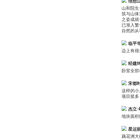
理想
山和院生
筑与山体
之姿成就
已渐入繁
自然的从
临平
边上有很
经建
卧室全部
宋都
这样的小
项目挺多
杰立
地块面积
星运
藕花洲大