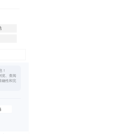
站
息！
浏览、查阅
准确性和完
器