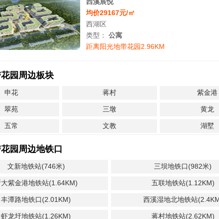
西溪宸悦
均价29167元/㎡
西湖区
类型：
公寓
距离阳光地带花园2.96KM
带花园周边板块
申花
蒋村
紫金港
翠苑
三墩
黄龙
五常
文教
湖墅
带花园周边地铁口
文新地铁站(746米)
三坝地铁口(982米)
大紫金港地铁站(1.64KM)
五联地铁站(1.12KM)
丰潭路地铁口(2.01KM)
西溪湿地北地铁站(2.4KM
虾龙圩地铁站(1.26KM)
蒋村地铁站(2.62KM)