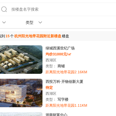
类型
找到
15
个
杭州阳光地带花园附近新楼盘
楼盘
绿城西溪世纪广场
均价31000元/㎡
西湖区
类型：
商铺
距离阳光地带花园2.16KM
西投万科·开物创新大厦
待定
西湖区
类型：
写字楼
距离阳光地带花园1.11KM
浙商财富中心