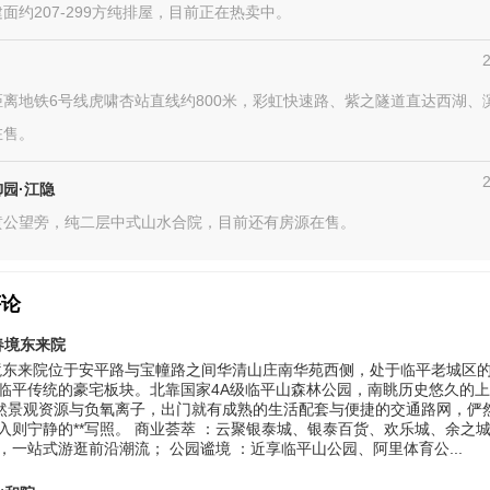
面约207-299方纯排屋，目前正在热卖中。
距离地铁6号线虎啸杏站直线约800米，彩虹快速路、紫之隧道直达西湖、
在售。
园·江隐
黄公望旁，纯二层中式山水合院，目前还有房源在售。
评论
春境东来院
境东来院位于安平路与宝幢路之间华清山庄南华苑西侧，处于临平老城区
临平传统的豪宅板块。北靠国家4A级临平山森林公园，南眺历史悠久的
自然景观资源与负氧离子，出门就有成熟的生活配套与便捷的交通路网，俨
入则宁静的**写照。 商业荟萃 ：云聚银泰城、银泰百货、欢乐城、余之
，一站式游逛前沿潮流； 公园谧境 ：近享临平山公园、阿里体育公...