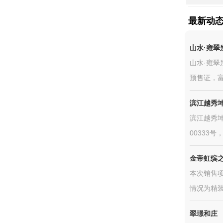
最新动
山水·雍翠
山水·雍翠别
预售证，富阳
滨江越秀坤
滨江越秀坤
00333号，
金帝虹缤
本次销售项
情况为精装
翠璟和庄