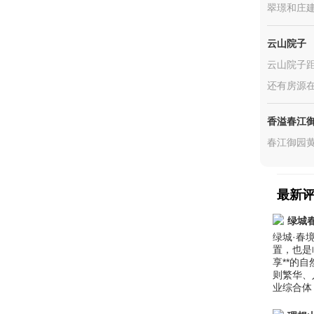
翠璟和庄建
云山院子
云山院子
还有房源
香溢春江御
春江御园
最新
绿城
绿城·春
置，也是
享**的
则繁华、
业综合体