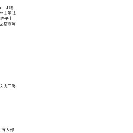
局，让建
坐山望城
的临平山，
受都市与
这边同类
西有天都