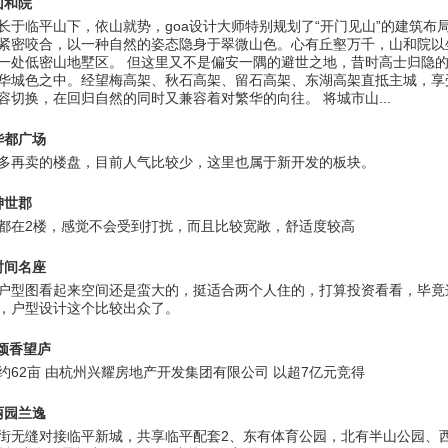
山和院
长于临平山下，依山就势，goa设计大师特别规划了“开门见山”的建筑布
紧密咬合，以一种自然的姿态隐身于翠微山色。心有丘壑万千，山和院以
一处低密山地墅区。 但这里又不是偏安一隅的避世之地，昔时高士归隐
华城色之中。经望梅高架、秋石高架、留石高架、东湖高架直抵主城，享
容切换，在回归自然的同时又兼容着对繁华的向往。 将城市山...
华都广场
多再卖的楼盘，目前人气比较少，这里也属于新开发的板块。
绅世郡
都在2楼，感觉不会受到打扰，而且比较宽敞，舒适度较高
时间名座
户型图看起来空间还是蛮大的，挺适合两个人住的，打算投资看看，毕竟
，户型设计这个比较出众了。
·颂香望庐
约62亩 由杭州兴耀房地产开发集团有限公司 以超7亿元竞得
丽园兰逸
街无缝对接临平新城，共享临平配套2、东有体育公园，北有半山公园、